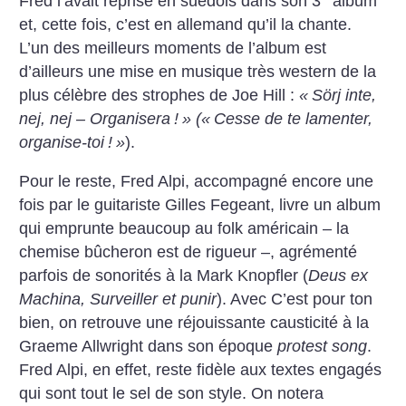
Fred l’avait reprise en suédois dans son 3
album
et, cette fois, c’est en allemand qu’il la chante.
L’un des meilleurs moments de l’album est
d’ailleurs une mise en musique très western de la
plus célèbre des strophes de Joe Hill :
«
Sörj inte,
nej, nej – Organisera
!
»
(«
Cesse de te lamenter,
organise-toi
!
»
).
Pour le reste, Fred Alpi, accompagné encore une
fois par le guitariste Gilles Fegeant, livre un album
qui emprunte beaucoup au folk américain – la
chemise bûcheron est de rigueur –, agrémenté
parfois de sonorités à la Mark Knopfler (
Deus ex
Machina, Surveiller et punir
). Avec C’est pour ton
bien, on retrouve une réjouissante causticité à la
Graeme Allwright dans son époque
protest song
.
Fred Alpi, en effet, reste fidèle aux textes engagés
qui sont tout le sel de son style. On notera