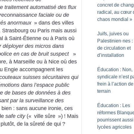
concret de chan
le traitement automatisé des flux
radical, au cœur 
 reconnaissance faciale ou de
chaos mondial
»
gés anormaux
» dans des villes
Strasbourg ou Paris mais aussi
Juifs, juives ou
tal à Saint-Étienne ou à Paris où
Palestinien
·
nes : 
r déployer des micros dans
de circulation et
 police en cas de bruit suspect
»
d’installation
ore, à Marseille ou à Nice où des
u Engie accompagnent les
Éducation : Non, 
syndicale n’est p
couteaux suisses sécuritaires qui
frein à l’action de
émotions dans l’espace public
terrain
ive de bases de données à des
sant par la surveillance des
Éducation : Les
 bien : sans aucune ironie, ces
réformes Blanqu
 de
safe city
(«
ville sûre
»)
! Mais
pourrissent aussi
plutôt, de la sûreté de qui
?
lycées agricoles