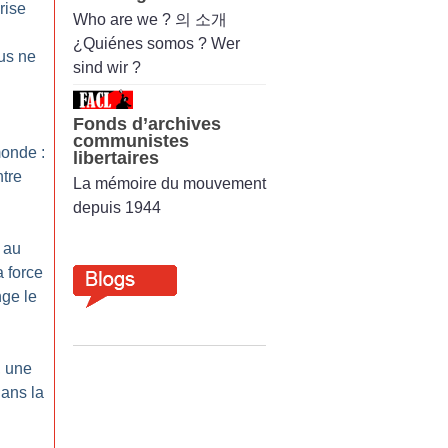
rise
Who are we ? 의 소개
¿Quiénes somos ? Wer
us ne
sind wir ?
Fonds d’archives
communistes
monde :
libertaires
ntre
La mémoire du mouvement
depuis 1944
 au
a force
ge le
 une
dans la