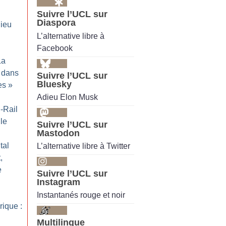
Suivre l’UCL sur
Diaspora
ieu
L’alternative libre à
Facebook
La
 dans
Suivre l’UCL sur
Bluesky
es
»
Adieu Elon Musk
-Rail
lle
Suivre l’UCL sur
Mastodon
tal
L’alternative libre à Twitter
,
e
Suivre l’UCL sur
Instagram
Instantanés rouge et noir
rique :
Multilingue