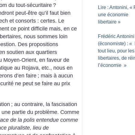
nom du tout-sécuritaire
?
Lire : Antonini, «
ront peut-être qu’il faut bien
une économie
ech et consorts : certes. Le
libertaire
»
nt ce point difficile mais, en ce
ibertaires, nous sommes loin
Frédéric Antonini
(économiste) : «
uestion. Des propositions
tout lieu, pour les
, en soutien aux quartiers
libertaires, de réi
u Moyen-Orient, en faveur de
l’économie
»
atique au Rojava, etc., nous en
rons d’en faire
; mais à aucun
urité ne peut se faire au prix
ution
; au contraire, la fascisation
en une partie du problème. Comme
place de la polis entendue comme
 pluraliste, lieu de