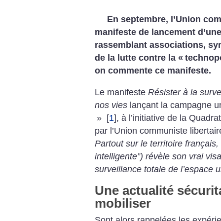
En septembre, l’Union comm
manifeste de lancement d’un
rassemblant associations, syn
de la lutte contre la «
technop
on commente ce manifeste.
Le manifeste
Résister à la surve
nos vies
lançant la campagne uni
»
[
1
]
, à l’initiative de la Quadr
par l’Union communiste libertaire
Partout sur le territoire français,
intelligente”) révèle son vrai vi
surveillance totale de l’espace u
Une actualité sécurit
mobiliser
Sont alors rappelées les expéri