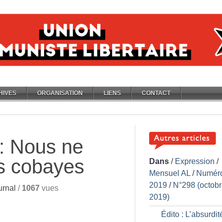
HIVES
ORGANISATION
LIENS
CONTACT
 : Nous ne
s cobayes
Dans
/
Expression
/
Mensuel AL
/
Numér
2019
/
N°298 (octob
urnal
/
1067
vues
2019)
Édito : L’absurdit