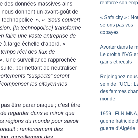
renforce son emp
yse des données massives ainsi
ets nous donnent un avant-goût de
«
Safe city
» : No
 technopolice
». «
Sous couvert
serons pas vos
ision, [la technopolice] transforme
cobayes
en faire une vaste entreprise de
 à large échelle d’abord, «
Avorter dans le 
 temps réel des flux de
Le droit à l’IVG e
». Une surveillance rapprochée
gains et reculs
suite, permettant de neutraliser
ortements “suspects” seront
Rejoingnez-nous
écompenser les citoyen
·
nes
sein de l’UCL : L
des femmes chan
monde
st pas être paranoïaque
; c’est être
it de regarder dans le miroir que
1959 : FLN-MNA,
tres régions du monde pour savoir
guerre fratricide 
guerre d’Algérie
conduit : renforcement des
ation, musellement des