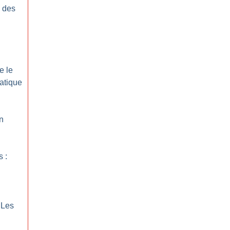
e des
e le
atique
In
 :
Les