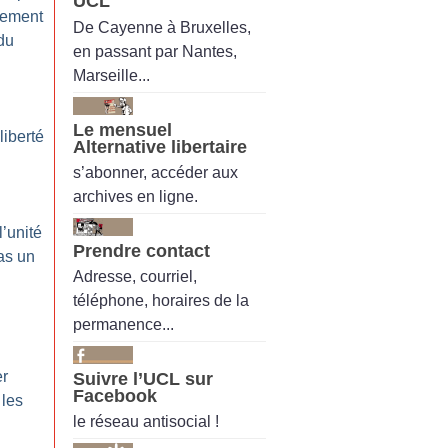
UCL
gement
De Cayenne à Bruxelles,
du
en passant par Nantes,
Marseille...
Le mensuel
liberté
Alternative libertaire
s’abonner, accéder aux
archives en ligne.
l’unité
Prendre contact
as un
Adresse, courriel,
téléphone, horaires de la
permanence...
er
Suivre l’UCL sur
Facebook
 les
le réseau antisocial !