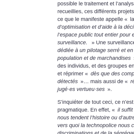
possible le traitement et l’anal
recueillies, ces différents proj
ce que le manifeste appelle «
la
d’optimisation et d’aide à la déc
l’espace public tout entier pour 
surveillance.
» Une surveillance
dédiée à un pilotage serré et en
population et de marchandises
des individus, et des groupes en
et réprimer «
dès que des comp
détectés
»… mais aussi de «
r
jugé
·
es vertueu
·
ses
».
S’inquiéter de tout ceci, ce n’e
pragmatique. En effet, «
il suff
nous tendent l’his­toire ou d’au
vers quoi la technopolice nous 
discriminations et de la ségrég