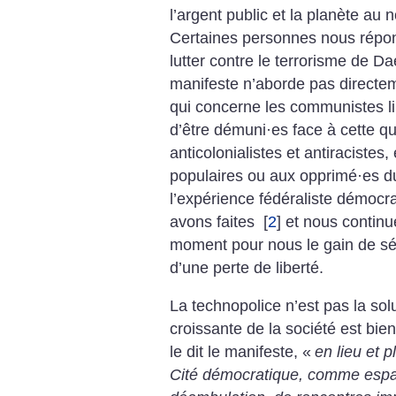
l’argent public et la planète au 
Certaines personnes nous répond
lutter contre le terrorisme de Da
manifeste n’aborde pas directeme
qui concerne les communistes l
d’être démuni
·
es face à cette q
anticolonialistes et antiracistes
populaires ou aux opprimé
·
es d
l’expérience fédéraliste démocr
avons faites
[
2
]
et nous continue
moment pour nous le gain de séc
d’une perte de liberté.
La technopolice n’est pas la sol
croissante de la société est bi
le dit le manifeste, «
en lieu et 
Cité démocratique, comme espace