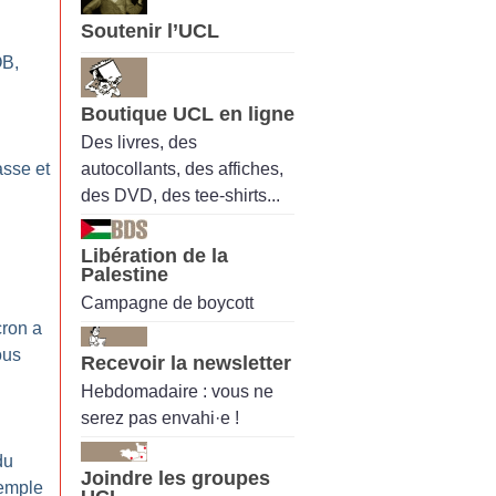
Soutenir l’UCL
OB,
Boutique UCL en ligne
Des livres, des
autocollants, des affiches,
sse et
des DVD, des tee-shirts...
Libération de la
Palestine
Campagne de boycott
cron a
ous
Recevoir la newsletter
Hebdomadaire : vous ne
serez pas envahi·e !
du
Joindre les groupes
emple