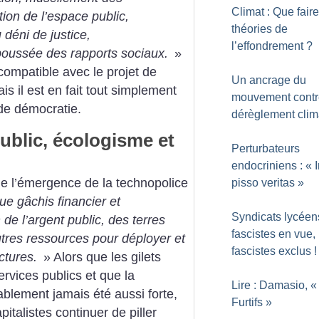
Climat : Que fair
ion de l’espace public,
théories de
 déni de justice,
l’effondrement
?
poussée des rapports sociaux.
»
compatible avec le projet de
Un ancrage du
s il est en fait tout simplement
mouvement contr
de démocratie.
dérèglement clim
ublic, écologisme et
Perturbateurs
endocriniens : «
e l’émergence de la technopolice
pisso veritas
»
ue gâchis financier et
Syndicats lycéens
 de l’argent public, des terres
fascistes en vue,
’autres ressources pour déployer et
fascistes exclus
!
ctures.
» Alors que les gilets
rvices publics et que la
Lire : Damasio, «
ablement jamais été aussi forte,
Furtifs
»
apitalistes continuer de piller