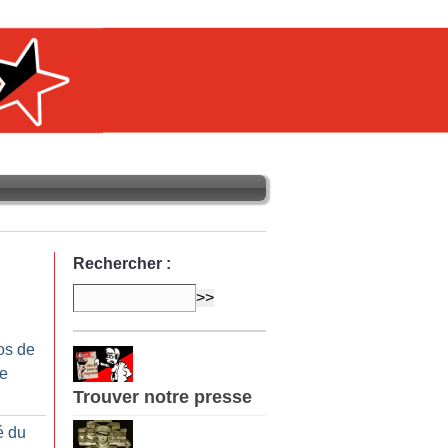
Rechercher :
os de
re
Trouver notre presse
é du