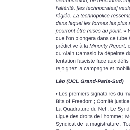
déambulation, de rencontres im
l’altérité, [les technocrates] veu
réglée. La technopolice ressemb
dans lequel les formes les plus
pourront être mises au point.
»
que l’on plongera dans ce tube 
prédictive à la
Minority Report
, 
qu’Alain Damasio l’a dépeinte d
tentation fasciste face aux défi
rejoignez la campagne et mobili
Léo (UCL Grand-Paris-Sud)
• Les premiers signataires du ma
Bits of Freedom
; Comité justice
La Quadrature du Net
; Le Synd
Ligue des droits de l’homme
; M
Syndicat de la magistrature
; To