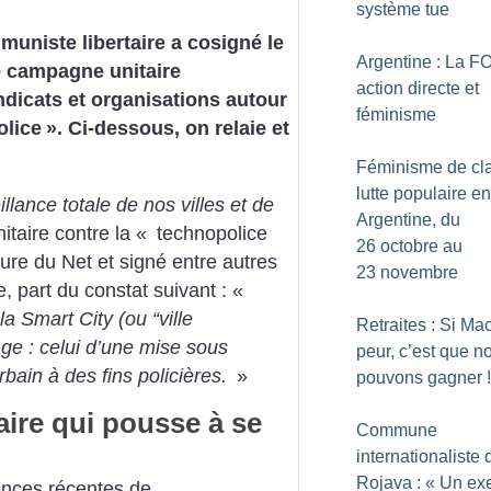
système tue
uniste libertaire a cosigné le
Argentine : La F
e campagne unitaire
action directe et
dicats et organisations autour
féminisme
olice
». Ci-dessous, on relaie et
Féminisme de cla
lutte populaire en
illance totale de nos villes et de
Argentine, du
taire contre la «
technopolice
26 octobre au
ature du Net et signé entre autres
23 novembre
, part du constat suivant : «
 la Smart City (ou “ville
Retraites : Si Ma
sage : celui d’une mise sous
peur, c’est que n
rbain à des fins policières.
»
pouvons gagner
!
aire qui pousse à se
Commune
internationaliste 
Rojava : «
Un ex
ences récentes de