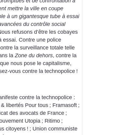
promptues et de confrontation à
lent mettre la ville en coupe
le à un gigantesque tube à essai
 avancées du contrôle social
Nous refusons d’être les cobayes
à essai. Contre une police
contre la surveillance totale telle
ans la
Zone du dehors
, contre la
s que nous pose le capitalisme,
sez-vous contre la technopolice
!
nifeste contre la technopolice :
 & libertés Pour tous
; Framasoft
;
icat des avocats de France
;
ouvement Utopia
; Ritimo
;
us citoyens
!
; Union communiste