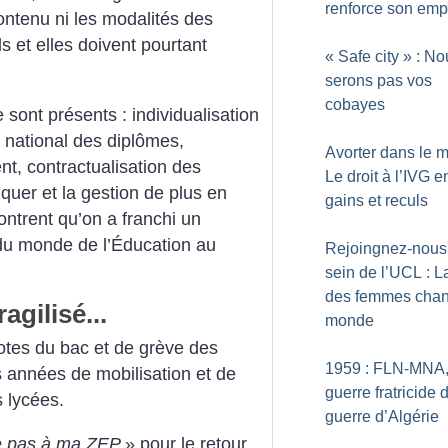
renforce son emp
ontenu ni les modalités des
s et elles doivent pourtant
«
Safe city
» : No
serons pas vos
cobayes
 sont présents : individualisation
 national des diplômes,
Avorter dans le 
ent, contractualisation des
Le droit à l’IVG e
uer et la gestion de plus en
gains et reculs
ntrent qu’on a franchi un
du monde de l’Éducation au
Rejoingnez-nous
sein de l’UCL : L
des femmes chan
agilisé...
monde
otes du bac et de grève des
1959 : FLN-MNA,
s années de mobilisation et de
guerre fratricide 
 lycées.
guerre d’Algérie
 pas à ma ZEP
» pour le retour