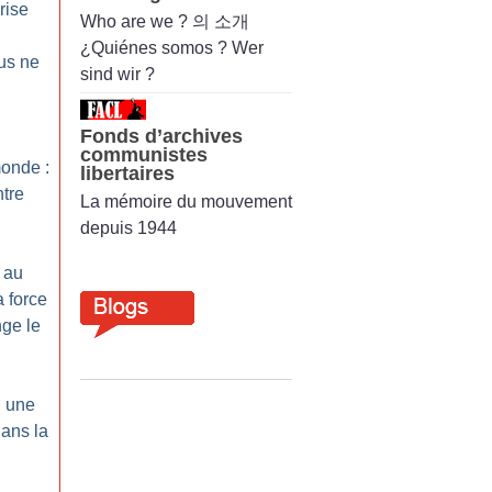
rise
Who are we ? 의 소개
¿Quiénes somos ? Wer
us ne
sind wir ?
Fonds d’archives
communistes
monde :
libertaires
ntre
La mémoire du mouvement
depuis 1944
 au
a force
ge le
 une
dans la