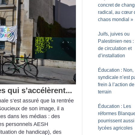
concret de chan
radical, au cœur 
chaos mondial
»
Juifs, juives ou
Palestinien
·
nes : 
de circulation et
d’installation
Éducation : Non, 
syndicale n’est p
frein à l’action de
s qui s’accélèrent...
terrain
nale s’est assuré que la rentrée
Éducation : Les
Soucieux de son image, il a
réformes Blanqu
tes dans les médias : des
pourrissent aussi
 les personnels AESH
lycées agricoles
tuation de handicap), des