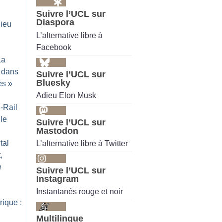
Suivre l’UCL sur
Diaspora
ieu
L’alternative libre à
Facebook
La
 dans
Suivre l’UCL sur
Bluesky
es
»
Adieu Elon Musk
-Rail
lle
Suivre l’UCL sur
Mastodon
tal
L’alternative libre à Twitter
,
e
Suivre l’UCL sur
Instagram
Instantanés rouge et noir
rique :
Multilingue