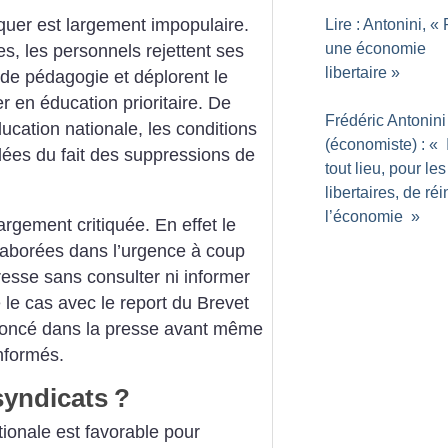
nquer est largement impopulaire.
Lire : Antonini, «
une économie
s, les personnels rejettent ses
libertaire
»
 de pédagogie et déplorent le
 en éducation prioritaire. De
Frédéric Antonini
ucation nationale, les conditions
(économiste) : «
dées du fait des suppressions de
tout lieu, pour les
libertaires, de réi
l’économie
»
largement critiquée. En effet le
laborées dans l’urgence à coup
esse sans consulter ni informer
 le cas avec le report du Brevet
nnoncé dans la presse avant même
informés.
syndicats
?
tionale est favorable pour