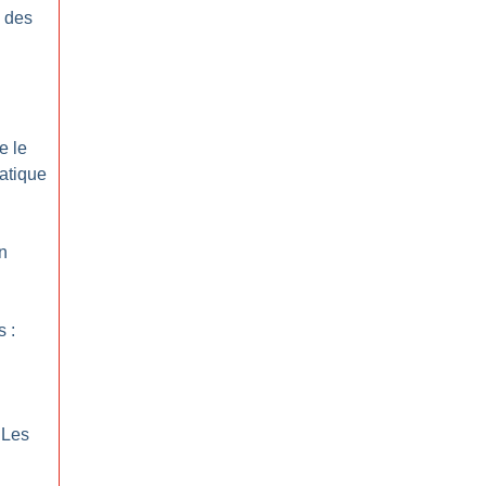
e des
e le
atique
In
 :
Les