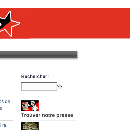
Rechercher :
os de
re
Trouver notre presse
é du