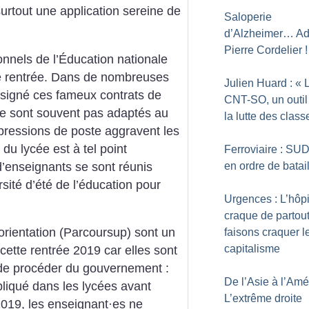
rtout une application sereine de
Saloperie
d’Alzheimer… Ad
Pierre Cordelier
!
onnels de l’Éducation nationale
tte rentrée. Dans de nombreuses
Julien Huard : «
signé ces fameux contrats de
CNT-SO, un outil
 ne sont souvent pas adaptés au
la lutte des class
ressions de poste aggravent les
 du lycée est à tel point
Ferroviaire : SUD
’enseignants se sont réunis
en ordre de batai
sité d’été de l’éducation pour
Urgences : L’hôpi
craque de partout
orientation (Parcoursup) sont un
faisons craquer l
capitalisme
 cette rentrée 2019 car elles sont
de procéder du gouvernement :
De l’Asie à l’Amé
liqué dans les lycées avant
L’extrême droite
2019, les enseignant
·
es ne