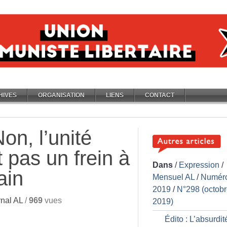
HIVES
ORGANISATION
LIENS
CONTACT
on, l’unité
 pas un frein à
Dans
/
Expression
/
ain
Mensuel AL
/
Numér
2019
/
N°298 (octob
nal AL
/
969
vues
2019)
Édito : L’absurdit