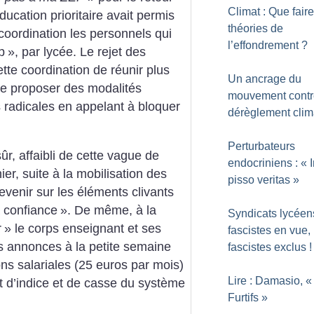
Climat : Que fair
ucation prioritaire avait permis
théories de
ordination les personnels qui
l’effondrement
?
p
», par lycée. Le rejet des
tte coordination de réunir plus
Un ancrage du
e proposer des modalités
mouvement contr
us radicales en appelant à bloquer
dérèglement clim
Perturbateurs
ûr, affaibli de cette vague de
endocriniens : «
er, suite à la mobilisation des
pisso veritas
»
evenir sur les éléments clivants
a confiance
». De même, à la
Syndicats lycéens
r
» le corps enseignant et ses
fascistes en vue,
s annonces à la petite semaine
fascistes exclus
!
 salariales (25 euros par mois)
Lire : Damasio, «
t d’indice et de casse du système
Furtifs
»