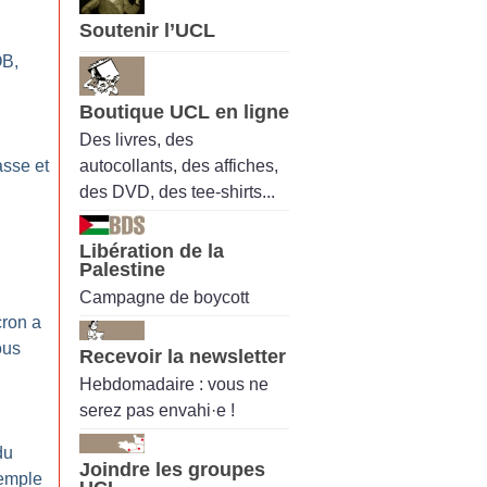
Soutenir l’UCL
OB,
Boutique UCL en ligne
Des livres, des
autocollants, des affiches,
sse et
des DVD, des tee-shirts...
Libération de la
Palestine
Campagne de boycott
cron a
ous
Recevoir la newsletter
Hebdomadaire : vous ne
serez pas envahi·e !
du
Joindre les groupes
emple