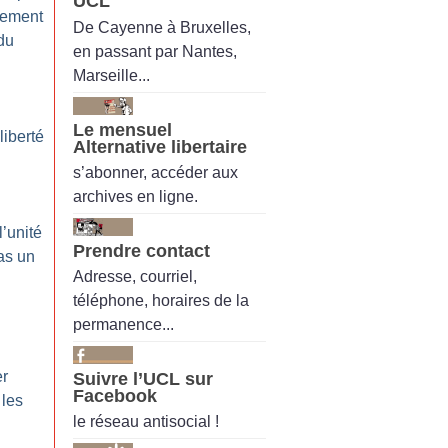
UCL
gement
De Cayenne à Bruxelles,
du
en passant par Nantes,
Marseille...
Le mensuel
liberté
Alternative libertaire
s’abonner, accéder aux
archives en ligne.
l’unité
Prendre contact
as un
Adresse, courriel,
téléphone, horaires de la
permanence...
er
Suivre l’UCL sur
Facebook
 les
le réseau antisocial !