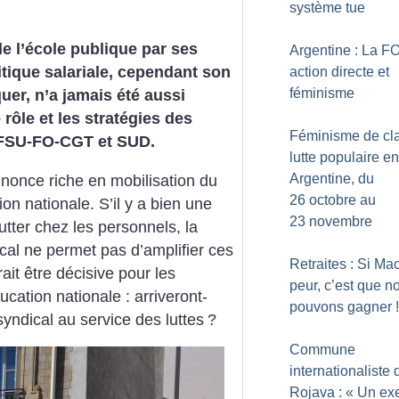
système tue
 l’école publique par ses
Argentine : La F
itique salariale, cependant son
action directe et
féminisme
uer, n’a jamais été aussi
 rôle et les stratégies des
Féminisme de cla
e FSU-FO-CGT et SUD.
lutte populaire en
Argentine, du
nnonce riche en mobilisation du
26 octobre au
on nationale. S’il y a bien une
23 novembre
utter chez les personnels, la
al ne permet pas d’amplifier ces
Retraites : Si Ma
ait être décisive pour les
peur, c’est que n
ucation nationale : arriveront-
pouvons gagner
!
syndical au service des luttes
?
Commune
internationaliste 
Rojava : «
Un ex