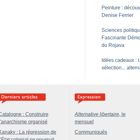
Peinture : découv
Denise Ferrier
Sciences politiqu
Fascinante Démo
du Rojava
Idées cadeaux : 
sélection... altern
Catalogne : Construire
Alternative libertaire,
le
l’anarchisme organisé
mensuel
Kanaky : La répression de
Communiqués
l’État colonial se poursuit