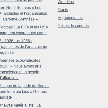
Webditos
Lire René Berthier, «
Les
Tracts
Anarchistes et l’organisation.
Argumentaires
Plateforme-Synthèse
»
Textes de congrès
Football : La FIFA et les USA
marquent contre notre camp
En 1926... et 1956 :
Trajectoires de l’anarchisme
organisé
Journées écosyndicales
2026 : «
Nous avons pris
conscience d’un besoin
d’alliance
»
Attaque de la pride de Berlin :
faire front uni face à l’horreur
fasciste
Analyse matérialiste : La