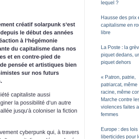
lequel
?
Hausse des prix 
ent créatif solarpunk s’est
capitalisme en r
 depuis le début des années
libre
éaction à l’hégémonie
La Poste : la grè
ante du capitalisme dans nos
piquet dedans, u
es et en contre-pied de
piquet dehors
de pensée et artistiques bien
imistes sur nos futurs
«
Patron, patrie,
.
patriarcat, même
racine, même co
ciété capitaliste aussi
Marche contre le
ner la possibilité d’un autre
violences faites 
 allée jusqu’à coloniser la fiction
femmes
Europe : des lois
vement cyberpunk qui, à travers
liberticides pour 