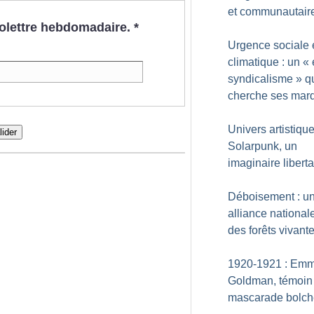
et communautair
nfolettre hebdomadaire.
*
Urgence sociale 
climatique : un «
syndicalisme
» q
cherche ses mar
Univers artistique
lider
Solarpunk, un
imaginaire liberta
Déboisement : u
alliance national
des forêts vivant
1920-1921 : Em
Goldman, témoin 
mascarade bolch