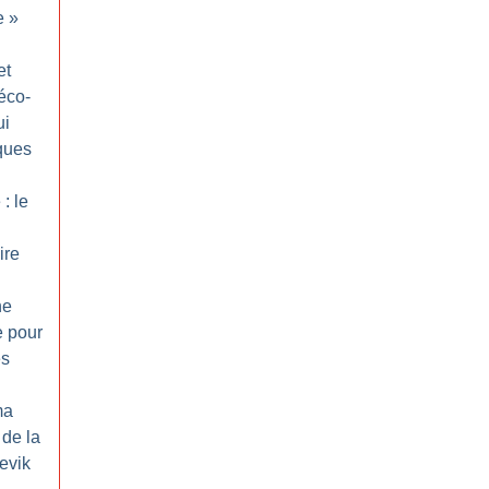
e
»
et
éco-
ui
ques
 : le
ire
ne
e pour
es
ma
de la
evik