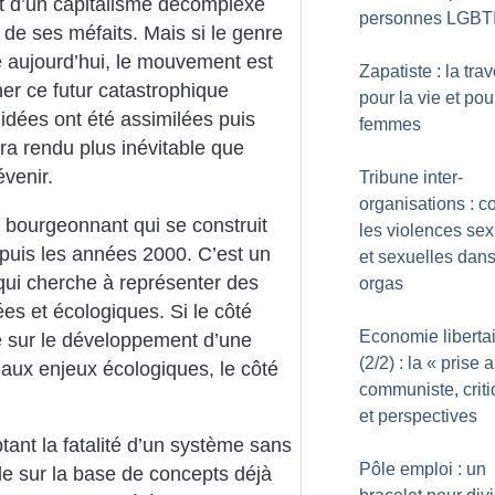
it d’un capitalisme décomplexé
personnes LGBT
 de ses méfaits. Mais si le genre
e aujourd’hui, le mouvement est
Zapatiste : la tra
er ce futur catastrophique
pour la vie et pou
 idées ont été assimilées puis
femmes
ura rendu plus inévitable que
évenir.
Tribune inter-
organisations : c
bourgeonnant qui se construit
les violences sex
puis les années 2000. C’est un
et sexuelles dan
qui cherche à représenter des
orgas
ées et écologiques. Si le côté
Economie liberta
é sur le développement d’une
(2/2) : la «
prise a
 aux enjeux écologiques, le côté
communiste, crit
et perspectives
tant la fatalité d’un système sans
Pôle emploi : un
ble sur la base de concepts déjà