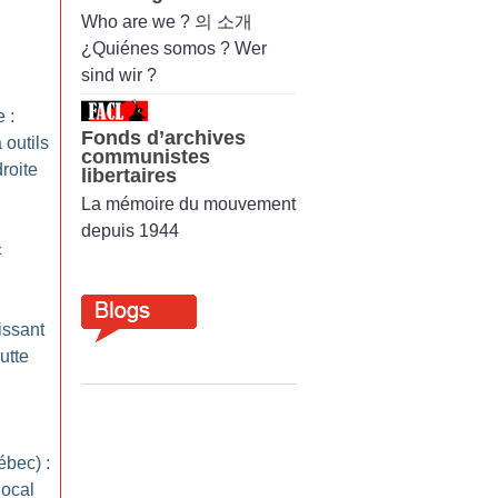
Who are we ? 의 소개
¿Quiénes somos ? Wer
sind wir ?
 :
Fonds d’archives
 outils
communistes
roite
libertaires
La mémoire du mouvement
depuis 1944
«
issant
utte
bec) :
local