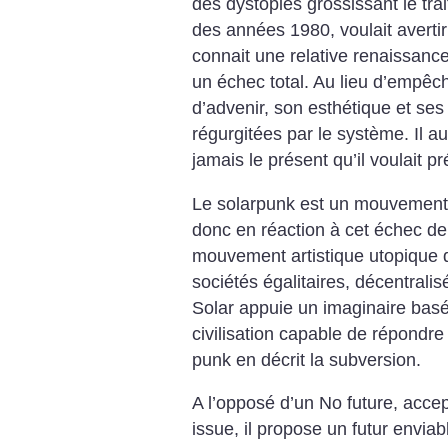
des dystopies grossissant le tra
des années 1980, voulait avertir
connait une relative renaissanc
un échec total. Au lieu d’empêch
d’advenir, son esthétique et ses
régurgitées par le système. Il a
jamais le présent qu’il voulait pr
Le solarpunk est un mouvement 
donc en réaction à cet échec de
mouvement artistique utopique 
sociétés égalitaires, décentralis
Solar appuie un imaginaire bas
civilisation capable de répondre
punk en décrit la subversion.
A l’opposé d’un No future, accep
issue, il propose un futur envia