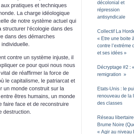
décolonial et
 aux pratiques et techniques
répression
e monde. La charge idéologique
antisyndicale
elle de notre système actuel qui
à structurer l’écologie dans des
Collectif La Horde
re dans des démarches
«
Etre une boite à
 individuelle.
contre l’extréme d
et ses idées
»
nt contre un système injuste, il
’expliquer ce pour quoi nous nous
Décryptage #2 : 
 vital de réaffirmer la force de
remigration
»
 le capitalisme, le patriarcat et
ur un monde construit sur la
Etats-Unis : le pu
renouveau de la l
on entre êtres humains, un monde
des classes
 faire face et de reconstruire
e destruction.
Réseau libertaire
Brume Noire (Qué
«
Agir au niveau 