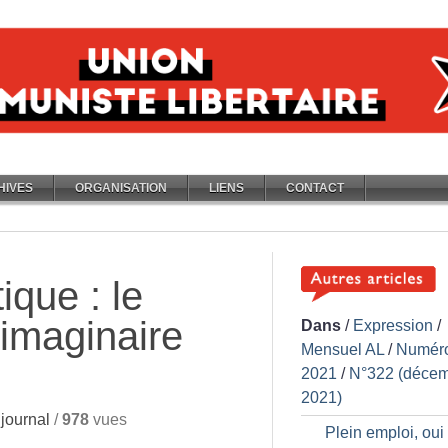
HIVES
ORGANISATION
LIENS
CONTACT
ique : le
 imaginaire
Dans
/
Expression
/
Mensuel AL
/
Numér
2021
/
N°322 (déce
2021)
journal
/
978
vues
Plein emploi, oui