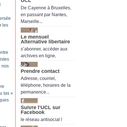
UCL
I
De Cayenne à Bruxelles,
en passant par Nantes,
versée
Marseille...
r les
Le mensuel
Alternative libertaire
s’abonner, accéder aux
ontre
archives en ligne.
istes
s nos
Prendre contact
Adresse, courriel,
téléphone, horaires de la
ire
permanence...
u tas
»
iques
Suivre l’UCL sur
Facebook
le réseau antisocial !