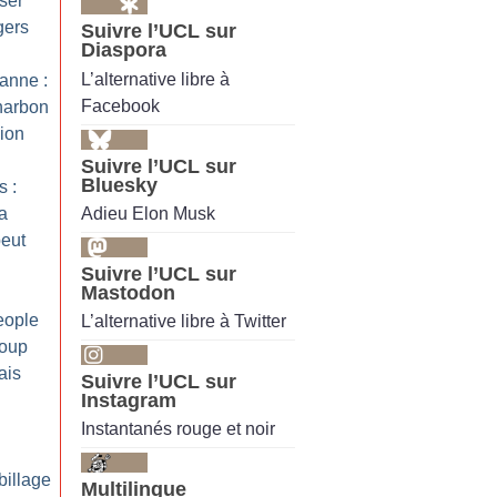
iser
gers
Suivre l’UCL sur
Diaspora
L’alternative libre à
anne :
Facebook
harbon
sion
Suivre l’UCL sur
Bluesky
s :
Adieu Elon Musk
a
peut
Suivre l’UCL sur
Mastodon
eople
L’alternative libre à Twitter
oup
ais
Suivre l’UCL sur
Instagram
Instantanés rouge et noir
billage
Multilingue