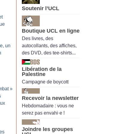
Soutenir l’UCL
et
oue
Boutique UCL en ligne
Des livres, des
autocollants, des affiches,
ve, un
des DVD, des tee-shirts...
n
Libération de la
Palestine
Campagne de boycott
mbat
»
s
Recevoir la newsletter
aux
Hebdomadaire : vous ne
serez pas envahi·e !
Joindre les groupes
les