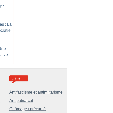
rir
es : La
cratie
Une
ative
Antifascisme et antimiltarisme
Antipatriarcat
Chômage / précarité