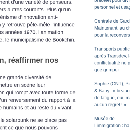
bracelet pour div
nent d’une variété de penseurs,
personnel et usa
vers autres courants. Plus qu’un
énisme d’innovation anti-
Centrale de Gard
On y retrouve pêle-mêle l’influence
Maintenant, au c
des années 1970, l’animation
pour la reconver
me, le municipalisme de Bookchin,
Transports public
après Transdev, l
n, réaffirmer nos
conflictualité ne 
que grimper
ne grande diversité de
Sophie (CNT), P
ttre en scène leur
& Baby : «
beauc
on qui rompt avec toute forme de
de fatigue, oui, m
d’un renversement du rapport à la
aucun regret
!
»
e humains et au reste du vivant.
Musée de
 le solarpunk ne se place pas
l’immigration : ha
écrit ce que nous pouvons