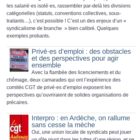
les salarié
·
es isolé
·
es, rassembler par-delà les divisions
catégorielles (statuts, conventions collectives, sous-
traitants…), c’est possible
! C’est un des enjeux d’un «
syndicalisme de branche
» bien calibré. Quelques
exemples probants.
Privé
·
es d’emploi : des obstacles
et des perspectives pour agir
ensemble
Avec la flambée des licenciements et du
chômage, deux camarades qui ont l’expérience des
comités CGT de privé
·
es d’emploi exposent les
perspectives qu’ouvriraient de solides organisations de
précaires.
Interpro : en Ardèche, on rallume
sans cesse la mèche
Oui, une union locale de syndicats peut jouer
un rôle pivot dans les luttes d’une région, et se