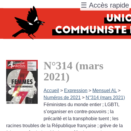
☰ Accès rapide
N°314 (mars
2021)
Accueil
>
Expression
>
Mensuel AL
>
Numéros de 2021
>
N°314 (mars 2021)
Féministes du monde entier
; LGBTI,
s’organiser en contre-pouvoirs
; la
précarité et la transphobie tuent
; les
racines troubles de la République française
; grève de la