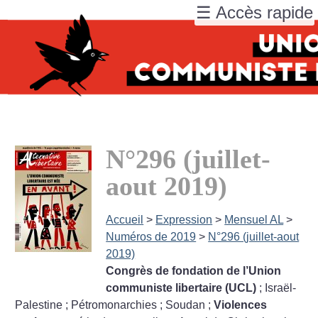
☰ Accès rapide
N°296 (juillet-
aout 2019)
Accueil
>
Expression
>
Mensuel AL
>
Numéros de 2019
>
N°296 (juillet-aout
2019)
Congrès de fondation de l’Union
communiste libertaire (UCL)
; Israël-
Palestine
; Pétromonarchies
; Soudan
;
Violences