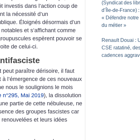
(Syndicat des lib
t investis dans l’action coup de
d’Île-de-France) :
nt la nécessité d’un
«
Défendre notre 
ublique. Éloignés désormais d’un
du métier
»
notables et s’affichant comme
groupuscules espèrent pouvoir se
Renault Douai : 
oite de celui-ci.
CSE ratatiné, de
cadences aggra
ntifasciste
peut paraître dérisoire, il faut
nt à l’émergence de ces nouveaux
 nous le soulignions le mois
ire n°295, Mai 2019
), la dissolution
 une partie de cette nébuleuse, ne
ésence des groupes fascistes car
 renouvelées et leurs idées