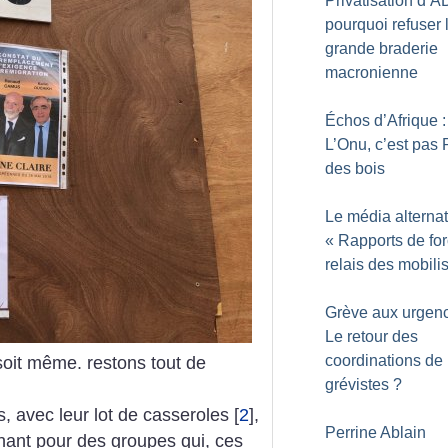
Privatisation d’A
pourquoi refuser 
grande braderie
macronienne
Échos d’Afrique :
L’Onu, c’est pas
des bois
Le média alternat
«
Rapports de fo
relais des mobili
Grève aux urgenc
Le retour des
coordinations de
 soit même. restons tout de
grévistes
?
s, avec leur lot de casseroles
[
2
]
,
Perrine Ablain
ant pour des groupes qui, ces