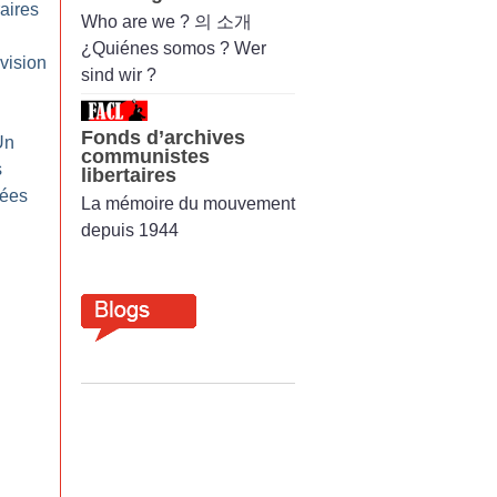
raires
Who are we ? 의 소개
¿Quiénes somos ? Wer
vision
sind wir ?
Fonds d’archives
Un
communistes
s
libertaires
vées
La mémoire du mouvement
depuis 1944