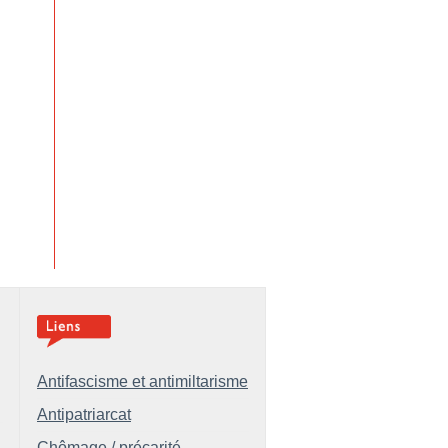
Antifascisme et antimiltarisme
Antipatriarcat
Chômage / précarité