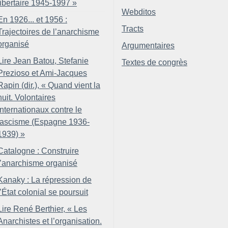
libertaire 1945-1997
»
Webditos
En 1926... et 1956 :
Tracts
Trajectoires de l’anarchisme
organisé
Argumentaires
Lire Jean Batou, Stefanie
Textes de congrès
Prezioso et Ami-Jacques
Rapin (dir.), «
Quand vient la
nuit. Volontaires
internationaux contre le
fascisme (Espagne 1936-
1939)
»
Catalogne : Construire
l’anarchisme organisé
Kanaky : La répression de
l’État colonial se poursuit
Lire René Berthier, «
Les
Anarchistes et l’organisation.