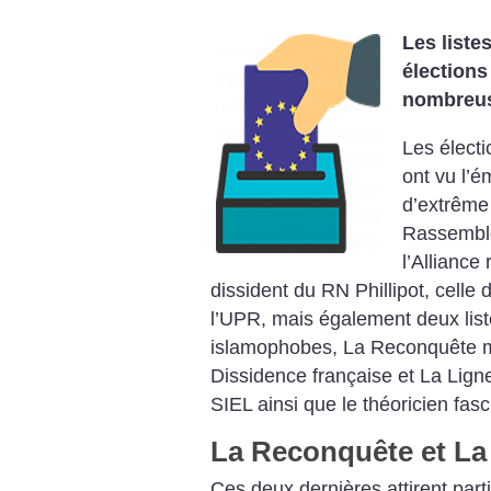
Les liste
élections
nombreus
Les élect
ont vu l’é
d’extrême 
Rassemblem
l’Alliance 
dissident du RN Phillipot, celle
l’UPR, mais également deux list
islamophobes, La Reconquête m
Dissidence française et La Ligne
SIEL ainsi que le théoricien fa
La Reconquête et La 
Ces deux dernières attirent parti