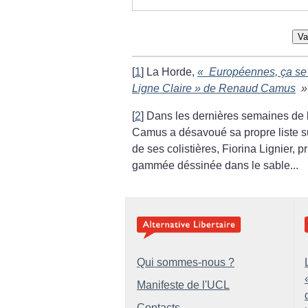
Va
[
1
]
La Horde,
«
Européennes, ça se b
Ligne Claire
» de Renaud Camus
»
[
2
]
Dans les dernières semaines de 
Camus a désavoué sa propre liste su
de ses colistières, Fiorina Lignier, p
gammée déssinée dans le sable...
Qui sommes-nous ?
Manifeste de l'UCL
Contacts