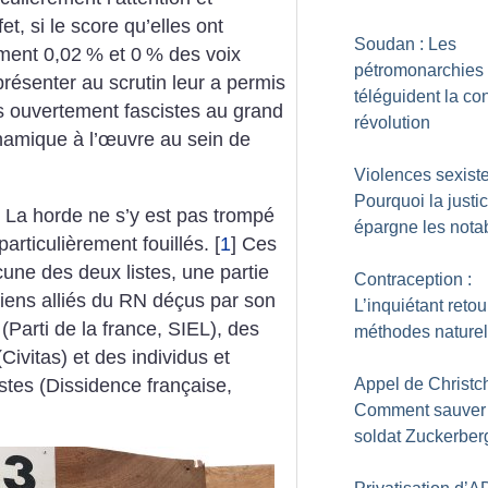
et, si le score qu’elles ont
Soudan : Les
ement 0,02
% et 0
% des voix
pétromonarchies
présenter au scrutin leur a permis
téléguident la con
ns ouvertement fascistes au grand
révolution
ynamique à l’œuvre au sein de
Violences sexiste
Pourquoi la justi
te La horde ne s’y est pas trompé
épargne les nota
particulièrement fouillés.
[
1
]
Ces
cune des deux listes, une partie
Contraception :
iens alliés du RN déçus par son
L’inquiétant retou
(Parti de la france, SIEL), des
méthodes naturel
Civitas) et des individus et
tes (Dissidence française,
Appel de Christch
Comment sauver 
soldat Zuckerber