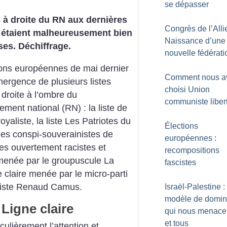
se dépasser
s à droite du RN aux dernières
Congrès de l’Allie
 étaient malheureusement bien
Naissance d’une
es. Déchiffrage.
nouvelle fédérati
ions européennes de mai dernier
Comment nous a
mergence de plusieurs listes
choisi Union
droite à l’ombre du
communiste liber
ent national (RN) : la liste de
royaliste, la liste Les Patriotes du
Élections
 des conspi-souverainistes de
européennes :
es ouvertement racistes et
recompositions
enée par le groupuscule La
fascistes
 claire menée par le micro-parti
sciste Renaud Camus.
Israël-Palestine 
modèle de domin
Ligne claire
qui nous menace 
et tous
culièrement l’attention et