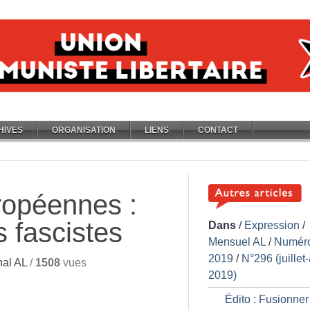
HIVES
ORGANISATION
LIENS
CONTACT
ropéennes :
 fascistes
Dans
/
Expression
/
Mensuel AL
/
Numér
2019
/
N°296 (juillet
al AL
/
1508
vues
2019)
Édito : Fusionner