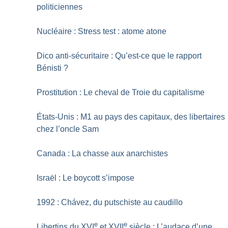
politiciennes
Nucléaire : Stress test : atome atone
Dico anti-sécuritaire : Qu’est-ce que le rapport
Bénisti
?
Prostitution : Le cheval de Troie du capitalisme
États-Unis : M1 au pays des capitaux, des libertaires
chez l’oncle Sam
Canada : La chasse aux anarchistes
Israël : Le boycott s’impose
1992 : Chávez, du putschiste au caudillo
e
e
Libertins du XVI
et XVII
siècle : L’audace d’une