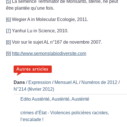
[
5
]
La semence Terminator de Monsanto, stérile, ne peut
être plantée qu’une fois.
[
6
]
Wegier A in Molecular Ecologie, 2011.
[
7
]
Yanhui Lu in Science, 2010.
[
8
]
Voir sur le sujet AL n°167 de novembre 2007.
[
9
]
http://www.semonslabiodiversite.com
Dans
/
Expression
/
Mensuel AL
/
Numéros de 2012
/
N°214 (février 2012)
Edito Austérité, Austérité, Austérité
crimes d’État - Violences policières racistes,
l’escalade
!