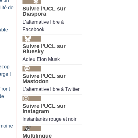
e un
lité de
Suivre l’UCL sur
Diaspora
L’alternative libre à
Facebook
uble
Suivre l’UCL sur
Bluesky
Adieu Elon Musk
 Scop
arge
!
Suivre l’UCL sur
Mastodon
Front
L’alternative libre à Twitter
de
Suivre l’UCL sur
Instagram
n
Instantanés rouge et noir
imoine
Multilingue