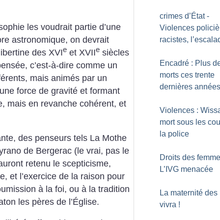
crimes d’État -
losophie les voudrait partie d’une
Violences policiè
ore astronomique, on devrait
racistes, l’escala
e
e
libertine des XVI
et XVII
siècles
Encadré : Plus d
pensée, c’est-à-dire comme un
morts ces trente
férents, mais animés par un
dernières année
e force de gravité et formant
e, mais en revanche cohérent, et
Violences : Wiss
mort sous les co
la police
ante, des penseurs tels La Mothe
rano de Bergerac (le vrai, pas le
Droits des femme
auront retenu le scepticisme,
L’IVG menacée
, et l’exercice de la raison pour
umission à la foi, ou à la tradition
La maternité des 
aton les pères de l’Église.
vivra
!