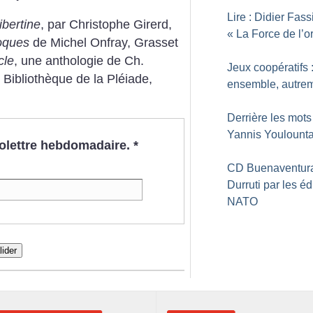
Lire : Didier Fass
ibertine
, par Christophe Girerd,
«
La Force de l’o
roques
de Michel Onfray, Grasset
cle
, une anthologie de Ch.
Jeux coopératifs 
Bibliothèque de la Pléiade,
ensemble, autre
Derrière les mots
Yannis Youlount
nfolettre hebdomadaire.
*
CD Buenaventur
Durruti par les éd
NATO
lider