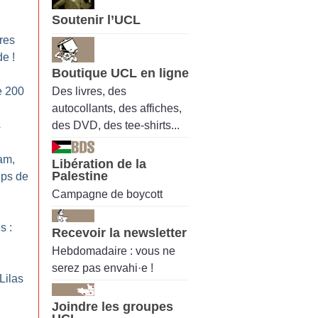
Soutenir l’UCL
res
de
!
Boutique UCL en ligne
Des livres, des
e 200
autocollants, des affiches,
des DVD, des tee-shirts...
s
am,
Libération de la
Palestine
ups de
Campagne de boycott
s :
Recevoir la newsletter
Hebdomadaire : vous ne
serez pas envahi·e !
Lilas
Joindre les groupes