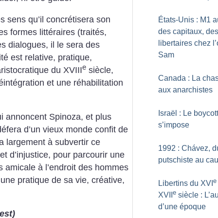
s sens qu’il concrétisera son
États-Unis : M1 
s formes littéraires (traités,
des capitaux, de
libertaires chez l
s dialogues, il le sera des
Sam
ité est relative, pratique,
e
ristocratique du XVIII
siècle,
Canada : La cha
éintégration et une réhabilitation
aux anarchistes
Israël : Le boycot
i annoncent Spinoza, et plus
s’impose
 défera d’un vieux monde confit de
ra largement à subvertir ce
1992 : Chávez, d
t d’injustice, pour parcourir une
putschiste au cau
s amicale à l’endroit des hommes
une pratique de sa vie, créative,
e
Libertins du XVI
e
XVII
siècle : L’
d’une époque
est)