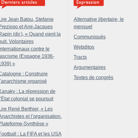
Lire Jean Batou, Stefanie
Alternative libertaire,
le
Prezioso et Ami-Jacques
mensuel
Rapin (dir.), «
Quand vient la
Communiqués
nuit. Volontaires
Webditos
internationaux contre le
fascisme (Espagne 1936-
Tracts
1939)
»
Argumentaires
Catalogne : Construire
Textes de congrès
l’anarchisme organisé
Kanaky : La répression de
l’État colonial se poursuit
Lire René Berthier, «
Les
Anarchistes et l’organisation.
Plateforme-Synthèse
»
Football : La FIFA et les USA