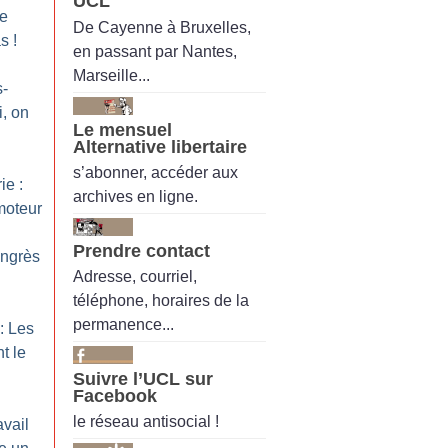
UCL
Le
De Cayenne à Bruxelles,
as
!
en passant par Nantes,
Marseille...
s-
i, on
Le mensuel
Alternative libertaire
s’abonner, accéder aux
ie :
archives en ligne.
moteur
Prendre contact
ongrès
Adresse, courriel,
téléphone, horaires de la
permanence...
: Les
t le
Suivre l’UCL sur
Facebook
le réseau antisocial !
avail