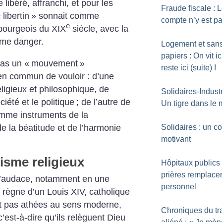
e libéré, affranchi, et pour les
Fraude fiscale : 
«
libertin
» sonnait comme
compte n’y est p
e
 bourgeois du XIX
siècle, avec la
ême danger.
Logement et san
papiers : On vit ic
pas un «
mouvement
»
reste ici (suite)
!
 en commun de vouloir : d’une
ligieux et philosophique, de
Solidaires-Industr
iété et le politique
; de l’autre de
Un tigre dans le 
comme instruments de la
e la béatitude et de l’harmonie
Solidaires : un c
motivant
isme religieux
Hôpitaux publics 
prières remplacen
 l’audace, notamment en une
personnel
 règne d’un Louis XIV, catholique
ont pas athées au sens moderne,
Chroniques du tr
’est-à-dire qu’ils relèguent Dieu