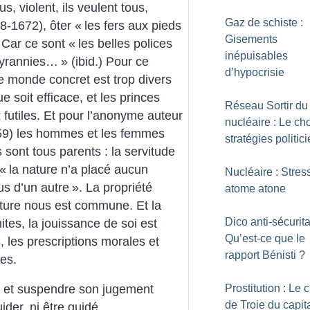
s, violent, ils veulent tous,
Gaz de schiste :
-1672), ôter «
les fers aux pieds
Gisements
 Car ce sont «
les belles polices
inépuisables
 tyrannies…
» (ibid.) Pour ce
d’hypocrisie
e monde concret est trop divers
e soit efficace, et les princes
Réseau Sortir du
futiles. Et pour l’anonyme auteur
nucléaire : Le ch
59) les hommes et les femmes
stratégies politic
 sont tous parents : la servitude
 «
la nature n’a placé aucun
Nucléaire : Stress
s d’un autre
». La propriété
atome atone
Nature nous est commune. Et la
Dico anti-sécurita
mites, la jouissance de soi est
Qu’est-ce que le
es, les prescriptions morales et
rapport Bénisti
?
tes.
Prostitution : Le 
r et suspendre son jugement
de Troie du capit
ider, ni être guidé.