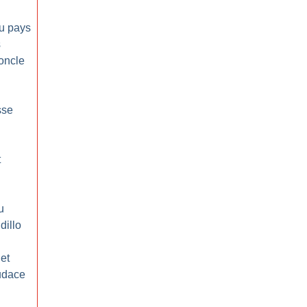
au pays
s
’oncle
sse
t
u
dillo
et
audace