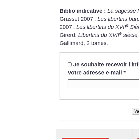
Biblio indicative :
La sagesse l
Grasset 2007
;
Les libertins ba
e
2007
;
Les libertins du XVII
Siè
e
Girerd,
Libertins du XVII
siècle,
Gallimard, 2 tomes.
Je souhaite recevoir l'i
Votre adresse e-mail
*
Va