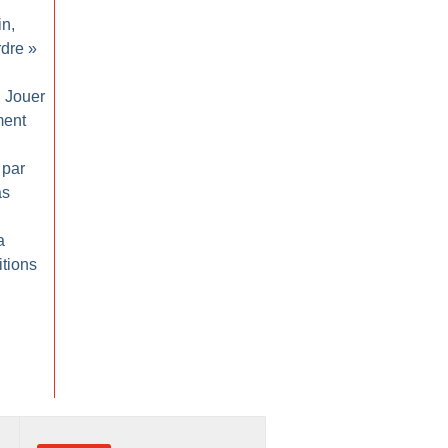
in,
rdre
»
: Jouer
ment
 par
as
a
itions