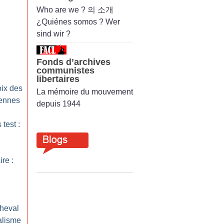
Who are we ? 의 소개
¿Quiénes somos ? Wer
sind wir ?
Fonds d’archives
communistes
libertaires
oix des
La mémoire du mouvement
iennes
depuis 1944
 test :
ire :
cheval
alisme