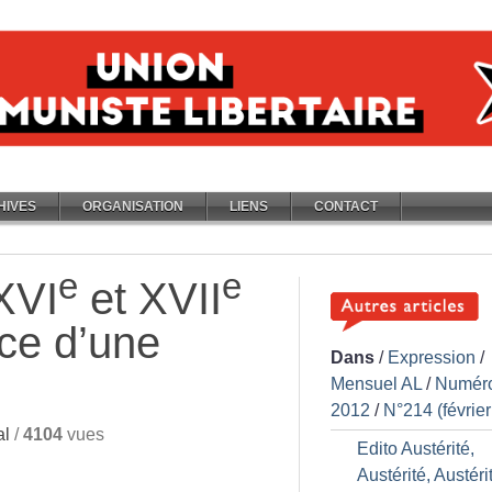
HIVES
ORGANISATION
LIENS
CONTACT
e
e
 XVI
et XVII
ace d’une
Dans
/
Expression
/
Mensuel AL
/
Numér
2012
/
N°214 (févrie
al
/
4104
vues
Edito Austérité,
Austérité, Austéri