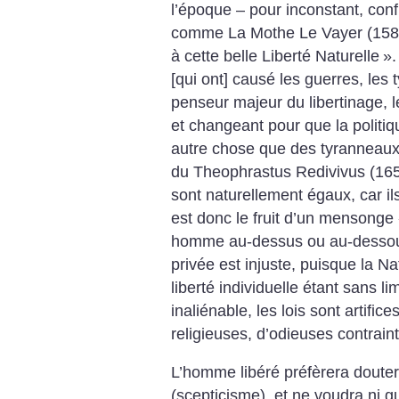
l’époque – pour inconstant, confu
comme La Mothe Le Vayer (1588
à cette belle Liberté Naturelle
».
[qui ont] causé les guerres, les
penseur majeur du libertinage, l
et changeant pour que la politiqu
autre chose que des tyranneaux 
du Theophrastus Redivivus (16
sont naturellement égaux, car ils
est donc le fruit d’un mensonge
homme au-dessus ou au-dessou
privée est injuste, puisque la 
liberté individuelle étant sans li
inaliénable, les lois sont artific
religieuses, d’odieuses contrain
L’homme libéré préfèrera doute
(scepticisme), et ne voudra ni gu