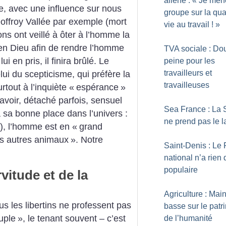
aliéné : «
Je mèn
e, avec une influence sur nous
groupe sur la qua
eoffroy Vallée par exemple (mort
vie au travail
!
»
ions ont veillé à ôter à l’homme la
e en Dieu afin de rendre l’homme
TVA sociale : Do
lui en pris, il finira brûlé. Le
peine pour les
travailleurs et
lui du scepticisme, qui préfère la
travailleuses
urtout à l’inquiète «
espérance
»
avoir, détaché parfois, sensuel
Sea France : La
 sa bonne place dans l’univers :
ne prend pas le l
), l’homme est en «
grand
es autres animaux
». Notre
Saint-Denis : Le 
national n’a rien 
populaire
vitude et de la
Agriculture : Mai
ous les libertins ne professent pas
basse sur le patr
uple
», le tenant souvent – c’est
de l’humanité