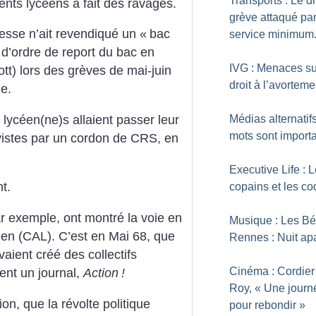
Transports : Le dr
nts lycéens a fait des ravages.
grève attaqué par
esse n’ait revendiqué un «
bac
service minimum
 d’ordre de report du bac en
IVG : Menaces su
tt) lors des grèves de mai-juin
droit à l’avorteme
e.
 lycéen(ne)s allaient passer leur
Médias alternatifs
mots sont import
vistes par un cordon de CRS, en
Executive Life : 
t.
copains et les co
ar exemple, ont montré la voie en
Musique : Les Bé
éen (CAL). C’est en Mai 68, que
Rennes : Nuit a
vaient créé des collectifs
Cinéma : Cordier
ent un journal,
Action
!
Roy, «
Une journ
ion, que la révolte politique
pour rebondir
»