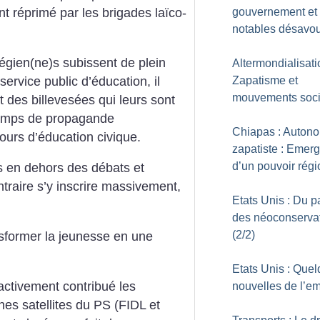
gouvernement et 
nt réprimé par les brigades laïco-
notables désavo
légien(ne)s subissent de plein
Altermondialisati
service public d’éducation, il
Zapatisme et
mouvements soci
nt des billevesées qui leurs sont
 temps de propagande
Chiapas : Auton
urs d’éducation civique.
zapatiste : Emer
d’un pouvoir régi
s en dehors des débats et
ntraire s’y inscrire massivement,
Etats Unis : Du p
des néoconserva
(2/2)
nsformer la jeunesse en une
Etats Unis : Que
 activement contribué les
nouvelles de l’em
es satellites du PS (FIDL et