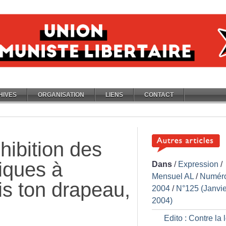
HIVES
ORGANISATION
LIENS
CONTACT
hibition des
iques à
Dans
/
Expression
/
Mensuel AL
/
Numér
dis ton drapeau,
2004
/
N°125 (Janvie
2004)
Edito : Contre la l