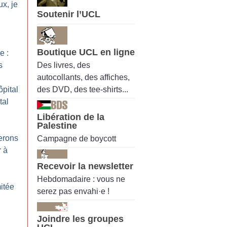
ux, je
Soutenir l’UCL
Boutique UCL en ligne
e :
Des livres, des
s
autocollants, des affiches,
des DVD, des tee-shirts...
ôpital
tal
Libération de la
Palestine
erons
Campagne de boycott
r à
Recevoir la newsletter
Hebdomadaire : vous ne
mitée
serez pas envahi·e !
Joindre les groupes