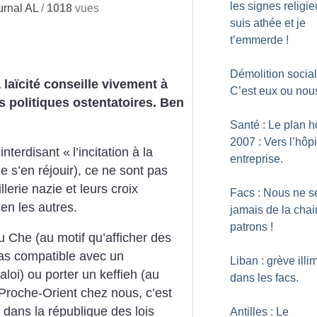
les signes religie
rnal AL
/
1018
vues
suis athée et je
t’emmerde
!
Démolition social
laïcité conseille vivement à
C’est eux ou nou
s politiques ostentatoires. Ben
Santé : Le plan h
2007 : Vers l’hôpi
 interdisant «
l’incitation à la
entreprise.
e s’en réjouir), ce ne sont pas
llerie nazie et leurs croix
Facs : Nous ne s
ien les autres.
jamais de la chai
patrons
!
u Che (au motif qu’afficher des
pas compatible avec un
Liban : grève illi
aloi) ou porter un keffieh (au
dans les facs.
u Proche-Orient chez nous, c’est
 dans la république des lois
Antilles : Le