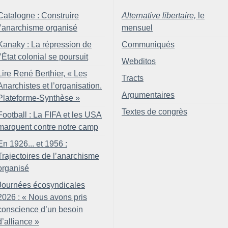
Catalogne : Construire
Alternative libertaire,
le
l’anarchisme organisé
mensuel
Kanaky : La répression de
Communiqués
l’État colonial se poursuit
Webditos
Lire René Berthier, «
Les
Tracts
Anarchistes et l’organisation.
Argumentaires
Plateforme-Synthèse
»
Textes de congrès
Football : La FIFA et les USA
marquent contre notre camp
En 1926... et 1956 :
Trajectoires de l’anarchisme
organisé
Journées écosyndicales
2026 : «
Nous avons pris
conscience d’un besoin
d’alliance
»