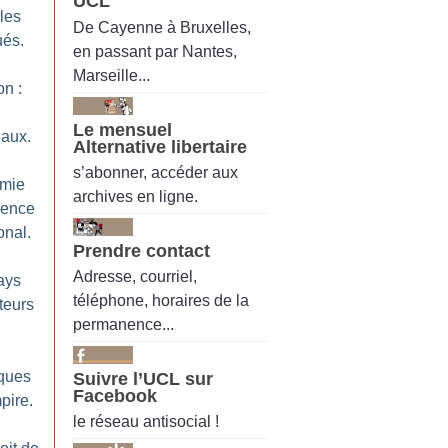
UCL
les
De Cayenne à Bruxelles,
ués.
en passant par Nantes,
Marseille...
on :
Le mensuel
aux.
Alternative libertaire
s’abonner, accéder aux
omie
archives en ligne.
gence
onal.
Prendre contact
Adresse, courriel,
ays
téléphone, horaires de la
teurs
permanence...
lques
Suivre l’UCL sur
Facebook
pire.
le réseau antisocial !