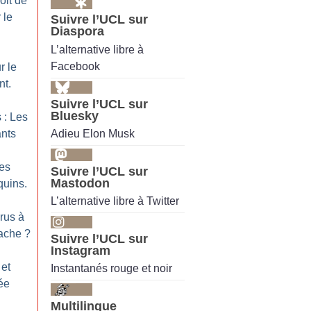
oit de
 le
Suivre l’UCL sur
Diaspora
.
L’alternative libre à
Facebook
r le
nt.
Suivre l’UCL sur
Bluesky
 : Les
Adieu Elon Musk
ants
Les
Suivre l’UCL sur
Mastodon
quins.
L’alternative libre à Twitter
rus à
pache
?
Suivre l’UCL sur
Instagram
 et
Instantanés rouge et noir
ée
Multilingue