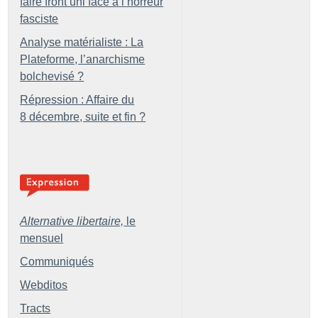
faire front uni face à l’horreur
fasciste
Analyse matérialiste : La
Plateforme, l’anarchisme
bolchevisé
?
Répression : Affaire du
8 décembre, suite et fin
?
Alternative libertaire,
le
mensuel
Communiqués
Webditos
Tracts