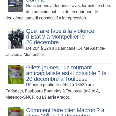
Nous tenons à dénoncer avec fermeté le choix
des pouvoirs publics de recourir pour le
deuxième samedi consécutif à la répression.
Que faire face à la violence
d’État
? à Montpellier le
20 décembre
De 20h à 22h au Barricade, 14 rue Aristide-
Ollivier, à Montpellier
Gilets jaunes : un tournant
anticapitaliste est-il possible
? le
20 décembre à Toulouse
Réunion publique-débat à 18h30 aux
Farfadets, Faubourg Bonnefoy à Toulouse (métro A,
Marengo-SNCF, ou L9 arrêt Arago).
Comment faire plier Macron
? à
e
Paris 20
le 12 décembre