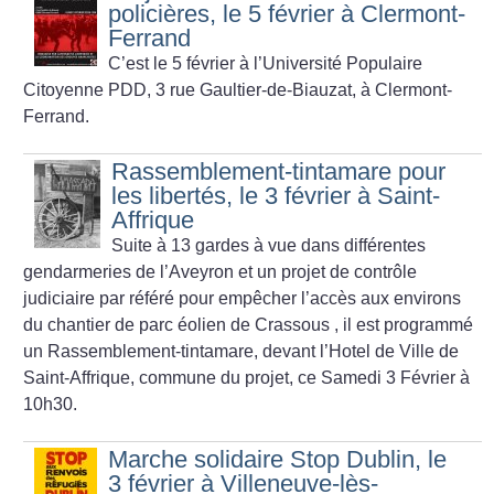
policières, le 5 février à Clermont-
Ferrand
C’est le 5 février à l’Université Populaire
Citoyenne PDD, 3 rue Gaultier-de-Biauzat, à Clermont-
Ferrand.
Rassemblement-tintamare pour
les libertés, le 3 février à Saint-
Affrique
Suite à 13 gardes à vue dans différentes
gendarmeries de l’Aveyron et un projet de contrôle
judiciaire par référé pour empêcher l’accès aux environs
du chantier de parc éolien de Crassous , il est programmé
un Rassemblement-tintamare, devant l’Hotel de Ville de
Saint-Affrique, commune du projet, ce Samedi 3 Février à
10h30.
Marche solidaire Stop Dublin, le
3 février à Villeneuve-lès-