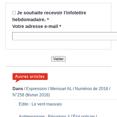
Je souhaite recevoir l'infolettre
hebdomadaire.
*
Votre adresse e-mail
*
Valider
Dans
/
Expression
/
Mensuel AL
/
Numéros de 2016
/
N°258 (février 2016)
Edito : Le vent mauvais
Antiterrorisme : Résistons à l’État policier
!