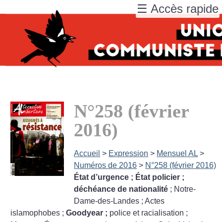
☰ Accès rapide
N°258 (février
2016)
Accueil
>
Expression
>
Mensuel AL
>
Numéros de 2016
>
N°258 (février 2016)
État d’urgence
; État policier
;
déchéance de nationalité
; Notre-
Dame-des-Landes
; Actes
islamophobes
;
Goodyear
;
police et racialisation
;