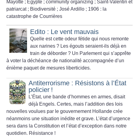
Mayotte
; Égypte
; community organizing
; Saint-Valentin et
patriarcat
; Biodiversité
; José Ardillo
; 1906 : la
catastrophe de Courrières
Edito : Le vent mauvais
Quelle est cette odeur fétide qui nous remonte
aux narines
? Les égouts seraient-ils déjà en
train de déborder
? Un Parlement qui s’apprête
à voter la déchéance de nationalité accompagnée d’un
énième paquet de mesures liberticides.
Antiterrorisme : Résistons à l’État
policier
!
L’État, une bande d’hommes en armes, disait
déjà Engels. Certes, mais l’addition des lois
nouvelles voulues par le gouvernement Hollande crée
néanmoins une situation inédite et grave. L’état d’urgence
sera dans la Constitution et l’état d’exception dans notre
quotidien. Résistance
!