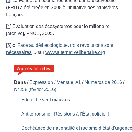
[
3
]
La Fondation pour la recherche sur la biodiversité
(FRB) a été créée en 2008 à l’initiative des ministères
français.
[
4
]
Évaluation des écosystèmes pour le millénaire
[archive], PNUE, 2005.
[
5
]
«
Face au défi écologique, trois révolutions sont
nécessaires
»
sur
www.alternativelibertaire.org
Dans
/
Expression
/
Mensuel AL
/
Numéros de 2016
/
N°258 (février 2016)
Edito : Le vent mauvais
Antiterrorisme : Résistons à l’État policier
!
Déchéance de nationalité et racisme d’état d’urgenc