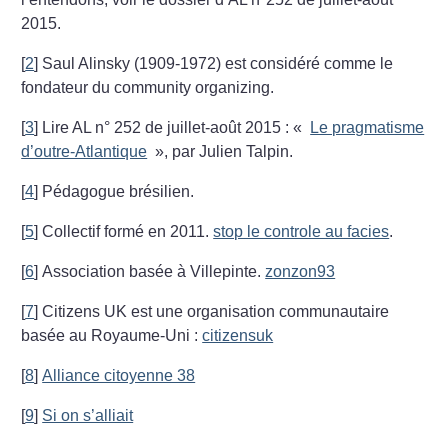
2015.
[
2
]
Saul Alinsky (1909-1972) est considéré comme le
fondateur du community organizing.
[
3
]
Lire AL n° 252 de juillet-août 2015 : «
Le pragmatisme
d’outre-Atlantique
», par Julien Talpin.
[
4
]
Pédagogue brésilien.
[
5
]
Collectif formé en 2011.
stop le controle au facies
.
[
6
]
Association basée à Villepinte.
zonzon93
[
7
]
Citizens UK est une organisation communautaire
basée au Royaume-Uni :
citizensuk
[
8
]
Alliance citoyenne 38
[
9
]
Si on s’alliait