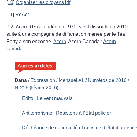
[
10
]
Organiser les citoyens idf
[
11
]
ReAct
[
12
]
Acorn USA, fondée en 1970, s’est dissoute
en 2010
suite à une campagne de diffamation menée par le Tea
Party à son encontre.
Acorn
. Acorn Canada :
Acorn
canada
.
Dans
/
Expression
/
Mensuel AL
/
Numéros de 2016
/
N°258 (février 2016)
Edito : Le vent mauvais
Antiterrorisme : Résistons à l’État policier
!
Déchéance de nationalité et racisme d’état d’urgenc