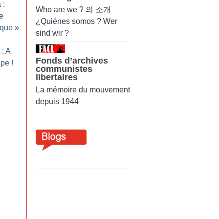
 :
Who are we ? 의 소개
e
¿Quiénes somos ? Wer
ïque
»
sind wir ?
: A
Fonds d’archives
upe
!
communistes
libertaires
La mémoire du mouvement
depuis 1944