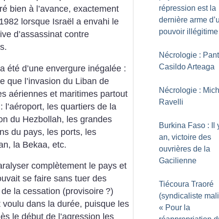
répression est la
ré bien à l’avance, exactement
dernière arme d’
1982 lorsque Israël a envahi le
pouvoir illégitime
ive d’assassinat contre
s.
Nécrologie : Pan
Casildo Arteaga
l a été d’une envergure inégalée :
re que l’invasion du Liban de
Nécrologie : Mich
ues aériennes et maritimes partout
Ravelli
 l’aéroport, les quartiers de la
on du Hezbollah, les grandes
Burkina Faso : Il 
ons du pays, les ports, les
an, victoire des
ban, la Bekaa, etc.
ouvrières de la
Gacilienne
 paralyser complètement le pays et
ouvait se faire sans tuer des
Tiécoura Traoré
de la cessation (provisoire
?)
(syndicaliste mali
ait voulu dans la durée, puisque les
«
Pour la
ès le début de l’agression les