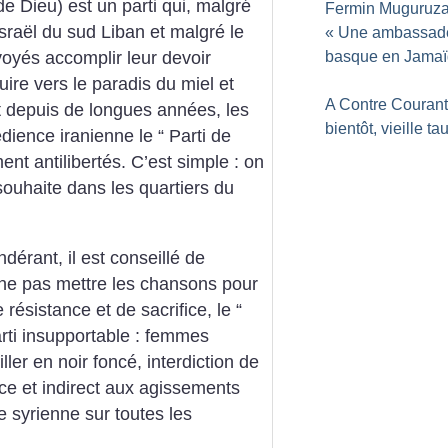
de Dieu) est un parti qui, malgré
Fermin Muguruza
 Israël du sud Liban et malgré le
«
Une ambassad
basque en Jama
oyés accomplir leur devoir
uire vers le paradis du miel et
A Contre Courant 
et depuis de longues années, les
bientôt, vieille ta
dience iranienne le “ Parti de
ent antilibertés. C’est simple : on
ouhaite dans les quartiers du
ndérant, il est conseillé de
 ne pas mettre les chansons pour
 résistance et de sacrifice, le “
arti insupportable : femmes
ler en noir foncé, interdiction de
ice et indirect aux agissements
e syrienne sur toutes les