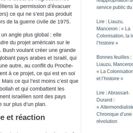
réappropriation d
éliens la permission d’évacuer
service public du 
iers) ce qui ne s’est pas produit
rs de la guerre civile de 1975.
Lire : Liauzu,
Manceron : «
La
un angle plus global : elle
Colonisation, la l
adre du projet américain sur le
l’histoire
»
 Bush voulant créer une grande
Bonnes feuilles :
globant pays arabes et Israël, qui
Liauzu, Manceron
une autre, au conflit du Proche-
«
La Colonisation,
ent à ce projet, ce qui est en soi
et l’histoire
»
Mais ce qui l’est moins c’est que
bollah et qui combattent les
Lire : Abrassart-
ent israélien sont des pays
Durand :
 sur plus d’un plan.
«
Altermondialist
Chronique d’une
e et réaction
révolution