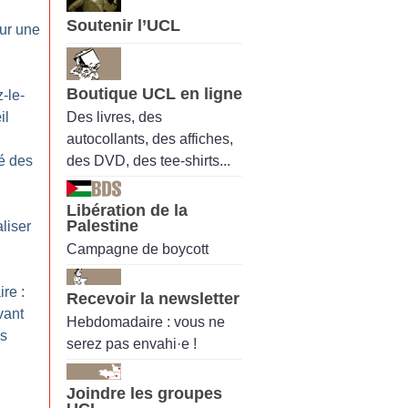
Soutenir l’UCL
our une
Boutique UCL en ligne
-le-
Des livres, des
il
autocollants, des affiches,
des DVD, des tee-shirts...
té des
Libération de la
Palestine
liser
Campagne de boycott
ire :
Recevoir la newsletter
vant
Hebdomadaire : vous ne
s
serez pas envahi·e !
Joindre les groupes