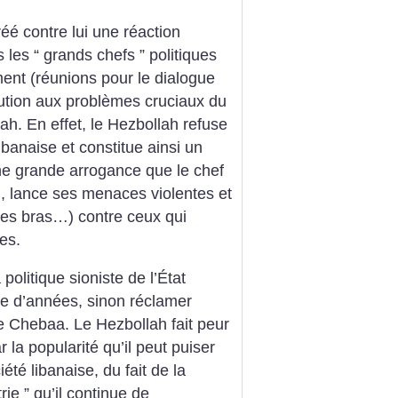
réé contre lui une réaction
les “ grands chefs ” politiques
ment (réunions pour le dialogue
lution aux problèmes cruciaux du
h. En effet, le Hezbollah refuse
ibanaise et constitue ainsi un
une grande arrogance que le chef
, lance ses menaces violentes et
les bras…) contre ceux qui
es.
a politique sioniste de l’État
re d’années, sinon réclamer
de Chebaa. Le Hezbollah fait peur
 la popularité qu’il peut puiser
été libanaise, du fait de la
rie ” qu’il continue de