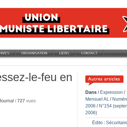
HIVES
ORGANISATION
LIENS
CONTACT
essez-le-feu en
Dans
/
Expression
/
Mensuel AL
/
Numér
Journal
/
727
vues
2006
/
N°154 (septe
2006)
Édito : Sécuritair