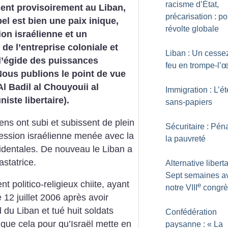
racisme d’État,
sent provisoirement au Liban,
précarisation : p
bel est bien une paix inique,
révolte globale
ion israélienne et un
de l’entreprise coloniale et
Liban : Un cessez
 l’égide des puissances
feu en trompe-l’œ
Nous publions le point de vue
l Badil al Chouyouii al
Immigration : L’é
iste libertaire).
sans-papiers
iens ont subi et subissent de plein
Sécuritaire : Péna
ession israélienne menée avec la
la pauvreté
identales. De nouveau le Liban a
statrice.
Alternative liberta
Sept semaines a
 politico-religieux chiite, ayant
e
notre VIII
congrè
 12 juillet 2006 après avoir
d du Liban et tué huit soldats
Confédération
us que cela pour qu’Israël mette en
paysanne : «
La