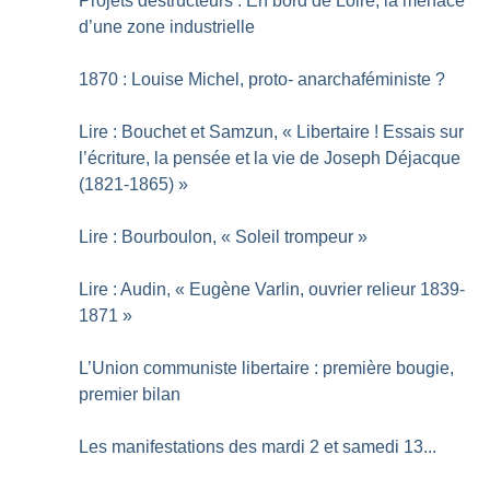
Projets destructeurs : En bord de Loire, la menace
d’une zone industrielle
1870 : Louise Michel, proto- anarchaféministe
?
Lire : Bouchet et Samzun, «
Libertaire
! Essais sur
l’écriture, la pensée et la vie de Joseph Déjacque
(1821-1865)
»
Lire : Bourboulon, «
Soleil trompeur
»
Lire : Audin, «
Eugène Varlin, ouvrier relieur 1839-
1871
»
L’Union communiste libertaire : première bougie,
premier bilan
Les manifestations des mardi 2 et samedi 13...