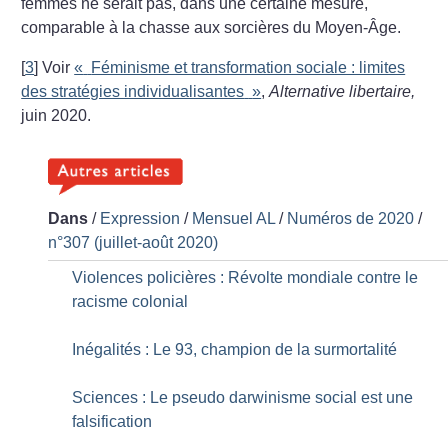
femmes ne serait pas, dans une certaine mesure,
comparable à la chasse aux sorcières du Moyen-Âge.
[
3
]
Voir
«
Féminisme et transformation sociale : limites
des stratégies individualisantes
»
,
Alternative libertaire,
juin 2020.
Dans
/
Expression
/
Mensuel AL
/
Numéros de 2020
/
n°307 (juillet-août 2020)
Violences policières : Révolte mondiale contre le
racisme colonial
Inégalités : Le 93, champion de la surmortalité
Sciences : Le pseudo darwinisme social est une
falsification