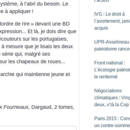
l’action
ystème, à l’abri du besoin. Le
ée à appliquer
!
IVG : Le droit à
l’avortement, jam
tordre de rire
» devant une BD
acquis
pression... Et là, je dois dire que
outeurs sur les portugaises,
UPR-Asselineau :
t à mesure que je lisais les deux
patriotisme rance
 série qui, malgré ses
sur les chapeaux de roues...
Front national :
L’écologie patriot
archie qui maintienne jeune et
le renfermé
Négociations
climatiques : Ving
deux, v’là la Cop
x Fourneaux,
Dargaud, 2 tomes,
Paris 2015 : Cons
un contre-somme