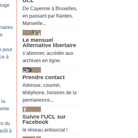
UCL
rouge
De Cayenne à Bruxelles,
en passant par Nantes,
Marseille...
naires
es
Le mensuel
Alternative libertaire
i pour
s’abonner, accéder aux
nce à
archives en ligne.
Prendre contact
Adresse, courriel,
téléphone, horaires de la
permanence...
 la
nomie
Suivre l’UCL sur
Facebook
rs du
le réseau antisocial !
oût à