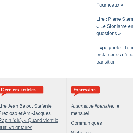
Fourneaux
»
Lire : Pierre Stam
«
Le Sionisme e
questions
»
Expo photo : Tuni
instantanés d’un
transition
Lire Jean Batou, Stefanie
Alternative libertaire,
le
Prezioso et Ami-Jacques
mensuel
Rapin (dir.), «
Quand vient la
Communiqués
nuit. Volontaires
Webditos