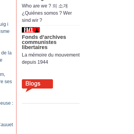
Who are we ? 의 소개
¿Quiénes somos ? Wer
sind wir ?
uig i
uisme
Fonds d’archives
communistes
libertaires
 de la
La mémoire du mouvement
ue
depuis 1944
am,
re ses
gieuse :
Cauuet