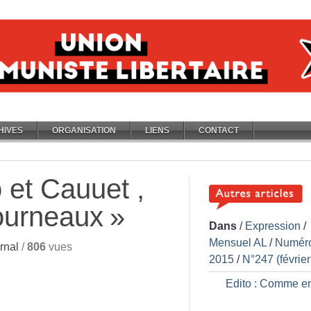
HIVES
ORGANISATION
LIENS
CONTACT
 et Cauuet ,
ourneaux
»
Dans
/
Expression
/
Mensuel AL
/
Numér
rnal
/
806
vues
2015
/
N°247 (févrie
Edito : Comme e