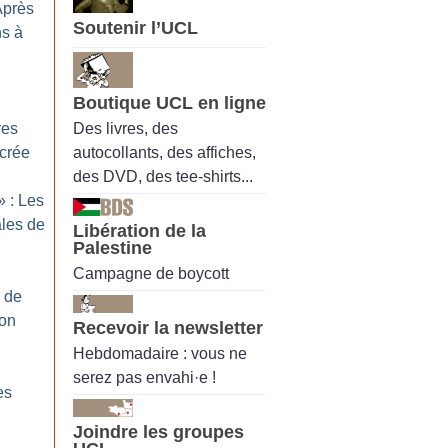
Après
Soutenir l’UCL
ns à
Boutique UCL en ligne
Des livres, des
res
autocollants, des affiches,
acrée
des DVD, des tee-shirts...
» : Les
ales de
Libération de la
Palestine
Campagne de boycott
 de
ion
Recevoir la newsletter
Hebdomadaire : vous ne
serez pas envahi·e !
es
Joindre les groupes