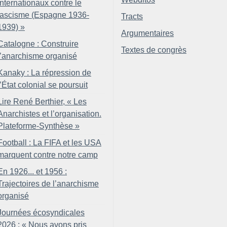
internationaux contre le
fascisme (Espagne 1936-
Tracts
1939)
»
Argumentaires
Catalogne : Construire
Textes de congrès
l’anarchisme organisé
Kanaky : La répression de
l’État colonial se poursuit
Lire René Berthier, «
Les
Anarchistes et l’organisation.
Plateforme-Synthèse
»
Football : La FIFA et les USA
marquent contre notre camp
En 1926... et 1956 :
Trajectoires de l’anarchisme
organisé
Journées écosyndicales
2026 : «
Nous avons pris