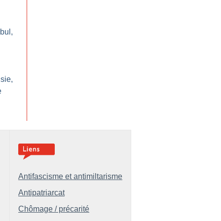
bul,
n
sie,
e
Antifascisme et antimiltarisme
Antipatriarcat
Chômage / précarité