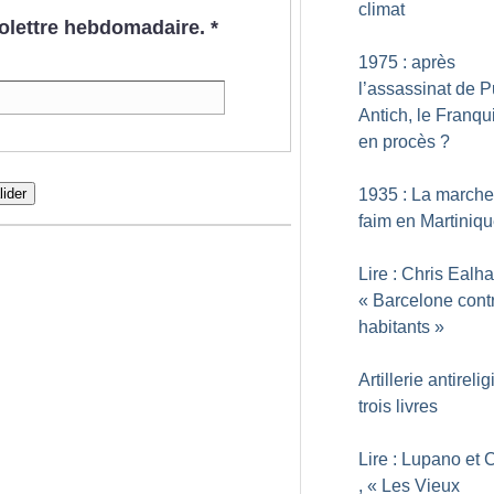
climat
nfolettre hebdomadaire.
*
1975 : après
l’assassinat de P
Antich, le Franq
en procès
?
lider
1935 : La marche
faim en Martiniq
Lire : Chris Ealh
«
Barcelone cont
habitants
»
Artillerie antireli
trois livres
Lire : Lupano et 
, «
Les Vieux