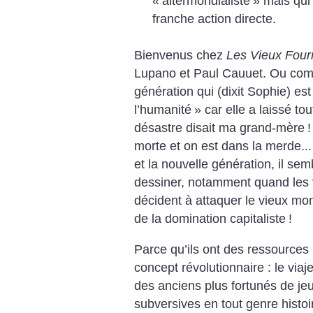
«
altermondialiste
» mais qui 
franche action directe.
Bienvenus chez
Les Vieux Four
Lupano et Paul Cauuet. Ou comm
génération qui (dixit Sophie) est 
l’humanité
» car elle a laissé to
désastre disait ma grand-mère
!
morte et on est dans la merde...
et la nouvelle génération, il se
dessiner, notamment quand les v
décident à attaquer le vieux mon
de la domination capitaliste
!
Parce qu’ils ont des ressources
concept révolutionnaire : le viaj
des anciens plus fortunés de je
subversives en tout genre histoi