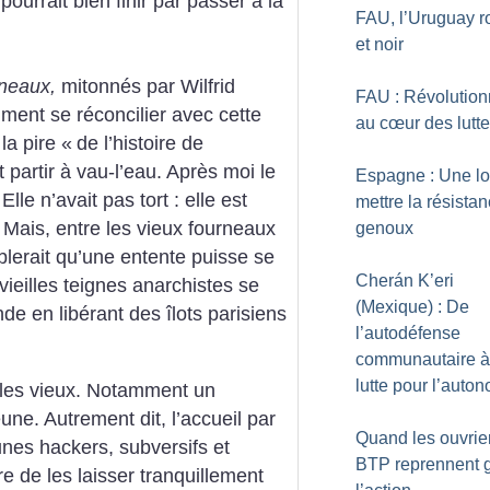
pourrait bien finir par passer à la
FAU, l’Uruguay 
et noir
neaux,
mitonnés par Wilfrid
FAU : Révolution
ent se réconcilier avec cette
au cœur des lutt
la pire «
de l’histoire de
ut partir à vau-l’eau. Après moi le
Espagne : Une lo
 Elle n’avait pas tort : elle est
mettre la résista
 Mais, entre les vieux fourneaux
genoux
mblerait qu’une entente puisse se
Cherán K’eri
ieilles teignes anarchistes se
(Mexique) : De
de en libérant des îlots parisiens
l’autodéfense
communautaire à
lutte pour l’auto
 les vieux. Notamment un
eune. Autrement dit, l’accueil par
Quand les ouvrie
unes hackers, subversifs et
BTP reprennent g
re de les laisser tranquillement