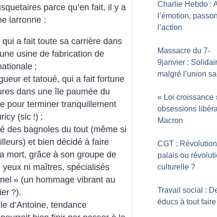
Charlie Hebdo : 
quetaires parce qu’en fait, il y a
l’émotion, passo
ne larronne :
l’action
 qui a fait toute sa carrière dans
Massacre du 7-
’une usine de fabrication de
9janvier : Solidai
ationale
;
malgré l’union s
ueur et tatoué, qui a fait fortune
ures dans une île paumée du
«
Loi croissance
re pour terminer tranquillement
obsessions libér
ricy (sic
!)
;
Macron
ngé des bagnoles du tout (même si
illeurs) et bien décidé à faire
CGT : Révolution
 sa mort, grâce à son groupe de
palais ou révolut
 yeux ni maîtres, spécialisés
culturelle
?
nnel
» (un hommage vibrant au
Travail social : D
ier
?).
éducs à tout faire
fille d’Antoine, tendance