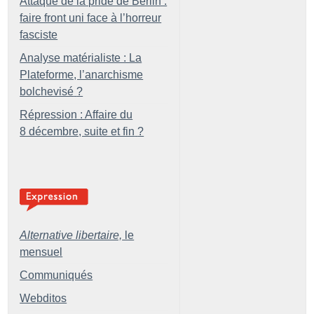
Attaque de la pride de Berlin :
faire front uni face à l’horreur
fasciste
Analyse matérialiste : La
Plateforme, l’anarchisme
bolchevisé
?
Répression : Affaire du
8 décembre, suite et fin
?
Alternative libertaire,
le
mensuel
Communiqués
Webditos