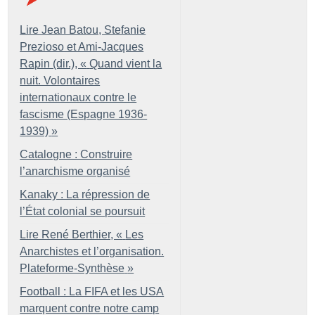
Lire Jean Batou, Stefanie
Prezioso et Ami-Jacques
Rapin (dir.), «
Quand vient la
nuit. Volontaires
internationaux contre le
fascisme (Espagne 1936-
1939)
»
Catalogne : Construire
l’anarchisme organisé
Kanaky : La répression de
l’État colonial se poursuit
Lire René Berthier, «
Les
Anarchistes et l’organisation.
Plateforme-Synthèse
»
Football : La FIFA et les USA
marquent contre notre camp