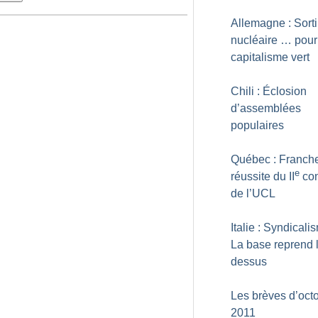
Allemagne : Sorti
nucléaire … pour
capitalisme vert
Chili : Éclosion
d’assemblées
populaires
Québec : Franch
e
réussite du II
co
de l’UCL
Italie : Syndicali
La base reprend 
dessus
Les brèves d’oct
2011