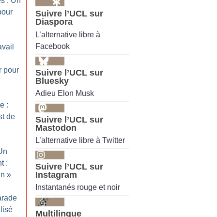
s : Un
pour
Suivre l’UCL sur
Diaspora
L’alternative libre à
Facebook
avail
r pour
Suivre l’UCL sur
Bluesky
Adieu Elon Musk
e :
st de
Suivre l’UCL sur
Mastodon
L’alternative libre à Twitter
 Un
t :
Suivre l’UCL sur
Instagram
an
»
Instantanés rouge et noir
arade
lisé
Multilingue