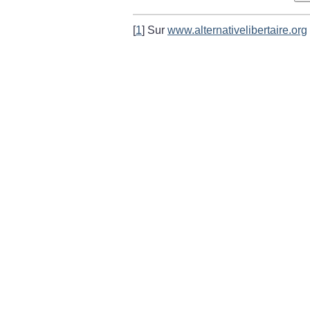
[
1
]
Sur
www.alternativelibertaire.org