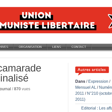
HIVES
ORGANISATION
LIENS
CONTACT
 camarade
inalisé
Dans
/
Expression
/
Mensuel AL
/
Numér
ournal
/
870
vues
2011
/
N°210 (octobr
2011)
Editorial : Les aff