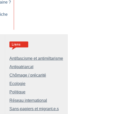
vaine
?
ôche
Antifascisme et antimiltarisme
Antipatriarcat
Chômage / précarité
Ecologie
Politique
Réseau international
Sans-papiers et migrant.e.s