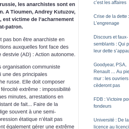
c’est les affaires
ussie, les anarchistes sont en
on. A Tioumen, Andrey Kutuzov,
Crise de la dette 
, est victime de l’acharnement
L’engrenage
at-patron.
Discours et faux-
ait pas bon être anarchiste en
semblants : Qui 
tions auxquelles font face des
leur dette s’appau
destvie (AD) : Action autonome.
Goodyear, PSA,
s organisation communiste
Renault … Au pi
si une des principales
mur : les ouvriers
e russe. Elle doit composer
cèderont pas
férocité extrême : impossibilité
es minutes, arrestations en
FDB : Victoire po
stant de fait... Faire de la
fondeurs
blige souvent à une semi-
ression étatique n’était pas
Université : De la
ent également gérer une extrême
licence au licen