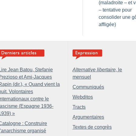
(maladroite – et 
– tentative pour
consolider une g
affligée)
Lire Jean Batou, Stefanie
Alternative libertaire,
le
Prezioso et Ami-Jacques
mensuel
Rapin (dir.), «
Quand vient la
Communiqués
nuit. Volontaires
Webditos
internationaux contre le
fascisme (Espagne 1936-
Tracts
1939)
»
Argumentaires
Catalogne : Construire
Textes de congrès
l’anarchisme organisé