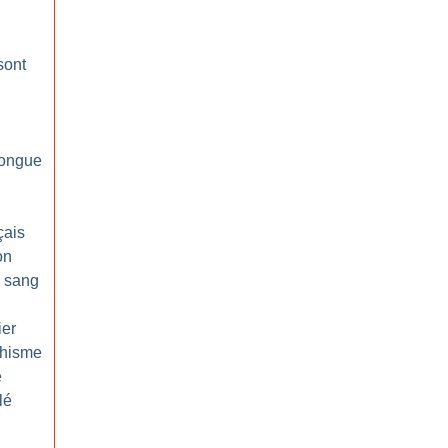
sont
longue
çais
on
e sang
er
chisme
e
lé