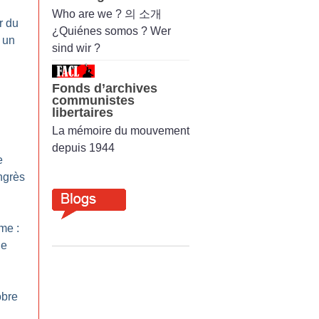
Who are we ? 의 소개
r du
¿Quiénes somos ? Wer
 un
sind wir ?
Fonds d’archives
communistes
libertaires
La mémoire du mouvement
depuis 1944
e
ngrès
sme :
le
obre