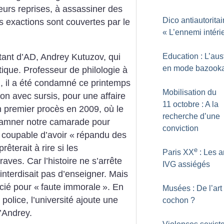
ieurs reprises, à assassiner des
Dico antiautoritair
les exactions sont couvertes par le
«
L’ennemi intéri
itant d’AD, Andrey Kutuzov, qui
Education : L’aust
en mode bazook
atique. Professeur de philologie à
), il a été condamné ce printemps
Mobilisation du
on avec sursis, pour une affaire
11 octobre : A la
 premier procès en 2009, où le
recherche d’une
amner notre camarade pour
conviction
u coupable d’avoir «
répandu des
rêterait à rire si les
e
Paris XX
: Les a
aves. Car l’histoire ne s’arrête
IVG assiégés
interdisait pas d’enseigner. Mais
ncié pour «
faute immorale
». En
Musées : De l’art
police, l’université ajoute une
cochon
?
’Andrey.