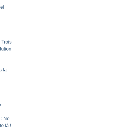
el
 Trois
lution
s la
!
»
 : Ne
te là
!