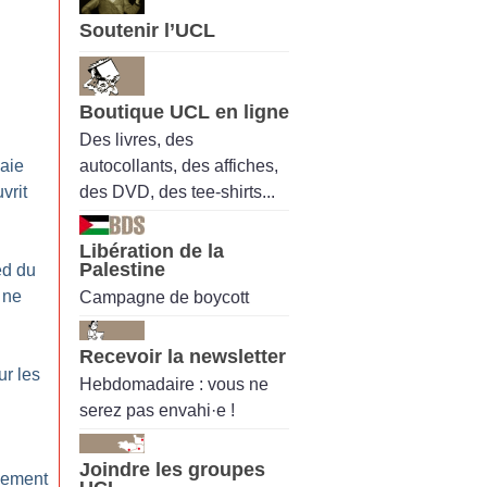
Soutenir l’UCL
:
Boutique UCL en ligne
Des livres, des
autocollants, des affiches,
paie
des DVD, des tee-shirts...
vrit
Libération de la
Palestine
ed du
 ne
Campagne de boycott
Recevoir la newsletter
ur les
Hebdomadaire : vous ne
serez pas envahi·e !
Joindre les groupes
ciement