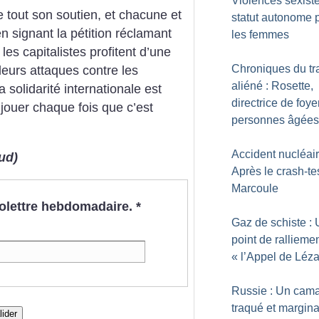
Violences sexiste
ne tout son soutien, et chacune et
statut autonome 
 signant la pétition réclamant
les femmes
 les capitalistes profitent d’une
Chroniques du tr
 leurs attaques contre les
aliéné : Rosette,
la solidarité internationale est
directrice de foye
 jouer chaque fois que c’est
personnes âgées
Accident nucléair
ud)
Après le crash-te
Marcoule
nfolettre hebdomadaire.
*
Gaz de schiste :
point de ralliemen
«
l’Appel de Léz
Russie : Un cam
traqué et margina
lider