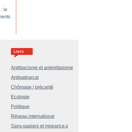
: le
ments
Antifascisme et antimiltarisme
Antipatriarcat
Chômage / précarité
Ecologie
Politique
Réseau international
Sans-papiers et migrant.e.s