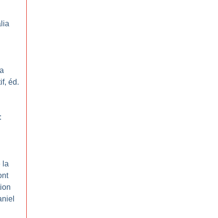
lia
la
f, éd.
:
 la
ont
tion
aniel