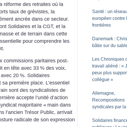
a réforme des retraites où la
rts taux de grévistes, la
Santé : un résea
européen contre 
dément ancrée dans ce secteur.
frontières
nt Solidaires et la CGT, et la
asse et de terrain dans cette
Danemark : Chris
ssentielle pour comprendre les
bâtie sur du sabl
t.
Les Chroniques 
x commissions paritaires post-
travail aliéné : «
it en tête avec 33
% des voix,
peux plus suppor
 avec 20
%. Solidaires
collègue
»
t sa première place. L’essentiel
rrain sont des syndicalistes de
Allemagne,
rnière accepte l’unité d’action
Recompositions
syndicat majoritaire «
main dans
syndicales par la
s l’ancien Trésor Public, arrivait
osture radicale de son expression
Solidaires financ