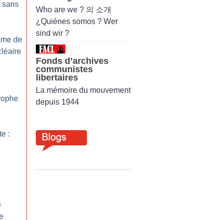
s sans
Who are we ? 의 소개
¿Quiénes somos ? Wer
sind wir ?
Lame de
cléaire
Fonds d’archives
communistes
libertaires
:
La mémoire du mouvement
trophe
depuis 1944
te :
e
me