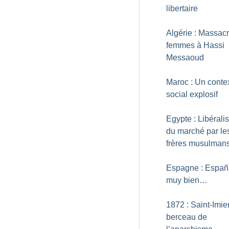
libertaire
Algérie : Massac
femmes à Hassi
Messaoud
Maroc : Un conte
social explosif
Egypte : Libérali
du marché par le
frères musulman
Espagne : Españ
muy bien…
1872 : Saint-Imier
berceau de