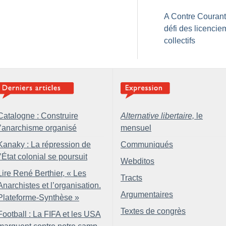
A Contre Courant 
défi des licencie
collectifs
Catalogne : Construire
Alternative libertaire,
le
l’anarchisme organisé
mensuel
Kanaky : La répression de
Communiqués
l’État colonial se poursuit
Webditos
Lire René Berthier, «
Les
Tracts
Anarchistes et l’organisation.
Argumentaires
Plateforme-Synthèse
»
Textes de congrès
Football : La FIFA et les USA