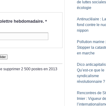
de luttes sociale
écologie
Antinucléaire : 
nfolettre hebdomadaire.
*
fond contre le nu
nippon
Pollution marine 
Stopper la catas
en marche
lider
Dico anticapitalis
de supprimer 2 500 postes en 2013
Qu’est-ce que le
syndicalisme
révolutionnaire
?
Rencontres de St
Imier : Vigueur d
l’internationalis