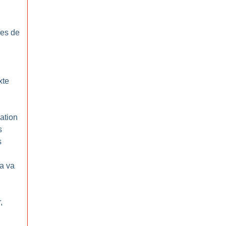
res de
xte
sation
s
s
a va
,