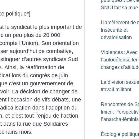
publiques : Le vi
SNUI fait sa mue
e politique*]
Harcèlement de r
t le syndicat le plus important de
Insécurité et
vec un peu plus de 20 000
dévalorisation
compte l’Union). Son orientation
iser aujourd’hui de combative,
Violences : Avec
distinguer d’autres syndicats Sud
l’autodéfense fém
. Ainsi, la réaffirmation de
changez d’attitud
icat lors du congrès de juin
La division sexue
s que c’est un gouvernement de
travail militant
voir. La décision de changer de
nt l’occasion de vifs débats, une
Rencontres de Sa
adicalisation dans l’adoption du
Imier : Perspecti
n, et c’est tout l’enjeu de l’action
l’anarcha-fémini
et dans la rue que Solidaires
rochains mois.
Écologie politiqu