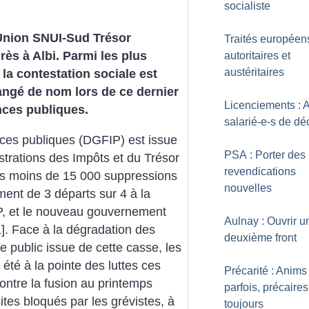
socialiste
l’Union SNUI-Sud Trésor
Traités européen
ès à Albi. Parmi les plus
autoritaires et
austéritaires
la contestation sociale est
angé de nom lors de ce dernier
Licenciements : 
nces publiques.
salarié-e-s de dé
nces publiques (DGFIP) est issue
PSA : Porter des
strations des Impôts et du Trésor
revendications
pas moins de 15 000 suppressions
nouvelles
ment de 3 départs sur 4 à la
FIP, et le nouveau gouvernement
Aulnay : Ouvrir u
1
]
. Face à la dégradation des
deuxième front
ce public issue de cette casse, les
été à la pointe des luttes ces
Précarité : Anims
ontre la fusion au printemps
parfois, précaires
ites bloqués par les grévistes, à
toujours