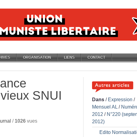
HIVES
ORGANISATION
LIENS
CONTACT
nance
e vieux SNUI
Dans
/
Expression
/
Mensuel AL
/
Numér
2012
/
N°220 (septe
urnal
/
1026
vues
2012)
Edito Normalisat