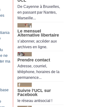
UCL
De Cayenne à Bruxelles,
u
en passant par Nantes,
les
Marseille...
Le mensuel
tiania
Alternative libertaire
e
s’abonner, accéder aux
archives en ligne.
du
Je ne
Prendre contact
ter ma
Adresse, courriel,
téléphone, horaires de la
permanence...
 base
Suivre l’UCL sur
Facebook
le réseau antisocial !
e