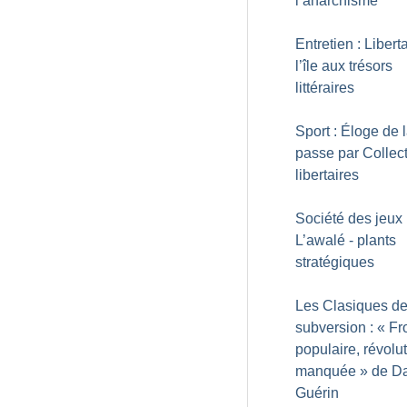
l’anarchisme
Entretien : Liberta
l’île aux trésors
littéraires
Sport : Éloge de 
passe par Collecti
libertaires
Société des jeux 
L’awalé - plants
stratégiques
Les Clasiques de
subversion : «
Fr
populaire, révolu
manquée
» de D
Guérin