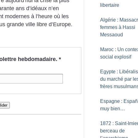
re aujourd’hui la crise la plus
libertaire
arante ans d’idéaux n’en
t modernes à l’heure où les
Algérie : Massac
us grande ville libre d’Europe.
femmes à Hassi
Messaoud
Maroc : Un conte
social explosif
nfolettre hebdomadaire.
*
Egypte : Libérali
du marché par le
frères musulman
Espagne : Españ
lider
muy bien…
1872 : Saint-Imier
berceau de