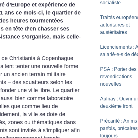
socialiste
ré d’Europe et expérience de
41 ans ce mois-ci, le quartier de
Traités européen
 des heures tourmentées
autoritaires et
is en tête d’en chasser ses
austéritaires
sistance s’organise, mais celle-
Licenciements : 
salarié-e-s de dé
r de Christiania à Copenhague
haitent tenter une nouvelle forme
PSA : Porter des
un ancien terrain militaire
revendications
ts – des squatteurs selon les
nouvelles
onder une ville libre. Le quartier
 aussi bien comme laboratoire
Aulnay : Ouvrir u
relles que comme lieu de
deuxième front
ement, la ville se dote de
Précarité : Anims
vités, zones ou thématiques dans
parfois, précaires
nts sont invités à s’impliquer afin
toujours