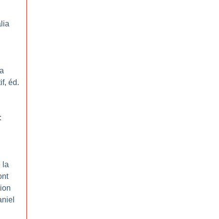
lia
la
f, éd.
:
 la
ont
tion
aniel