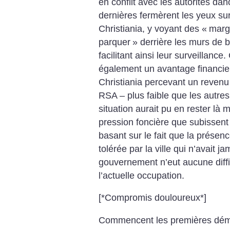
en conflit avec les autorités d
dernières fermèrent les yeux sur
Christiania, y voyant des «
marg
parquer
» derrière les murs de 
facilitant ainsi leur surveillance
également un avantage financier,
Christiania percevant un revenu
RSA – plus faible que les autr
situation aurait pu en rester là 
pression foncière que subissent
basant sur le fait que la présenc
tolérée par la ville qui n’avait j
gouvernement n’eut aucune diffic
l’actuelle occupation.
[*Compromis douloureux*]
Commencent les premières démoli