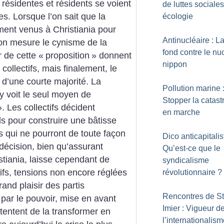
résidentes et résidents se voient
de luttes sociale
es. Lorsque l’on sait que la
écologie
ment venus à Christiania pour
Antinucléaire : 
on mesure le cynisme de la
fond contre le nu
 de cette «
proposition
» donnent
nippon
 collectifs, mais finalement, le
e d’une courte majorité. La
Pollution marine 
y voit le seul moyen de
Stopper la catas
». Les collectifs décident
en marche
s pour construire une bâtisse
és qui ne pourront de toute façon
Dico anticapitalis
 décision, bien qu’assurant
Qu’est-ce que le
stiania, laisse cependant de
syndicalisme
tifs, tensions non encore réglées
révolutionnaire
?
rand plaisir des partis
Rencontres de St
par le pouvoir, mise en avant
Imier : Vigueur d
 tentent de la transformer en
l’internationalis