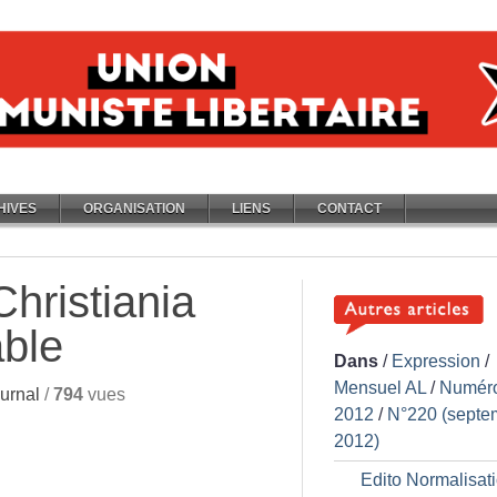
HIVES
ORGANISATION
LIENS
CONTACT
hristiania
able
Dans
/
Expression
/
Mensuel AL
/
Numér
urnal
/
794
vues
2012
/
N°220 (septe
2012)
Edito Normalisat