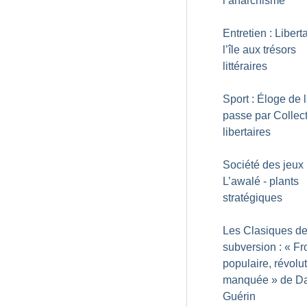
l’anarchisme
Entretien : Liberta
l’île aux trésors
littéraires
Sport : Éloge de 
passe par Collecti
libertaires
Société des jeux 
L’awalé - plants
stratégiques
Les Clasiques de
subversion : «
Fr
populaire, révolu
manquée
» de D
Guérin