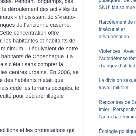
publiques : Le vi
anoises. Pendant longtemps, ces
SNUI fait sa mue
 le déroulement des activités de
inaux
» choisissant de s’«
auto-
Harcèlement de r
briques de l’ancienne caserne,
Insécurité et
. Cette concentration offre
dévalorisation
 les habitantes et habitants de
 minimum – l’équivalent de notre
Violences : Avec
es habitants de Copenhague. La
l’autodéfense fém
mais c’était sans compter la
changez d’attitud
 les centres urbains. En 2006, se
e des habitants n’était que
La division sexue
amais cédé les terrains occupés, le
travail militant
ulté pour déclarer illégale
Rencontres de Sa
Imier : Perspecti
l’anarcha-fémini
tions et les protestations qui
Écologie politiqu