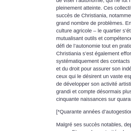
de viser l’autonomie, qui ne fu
pleinement atteinte. Ces collect
succès de Christiania, notammen
grand nombre de problèmes. En 
culture agricole – le quartier s’
mutualisant outils et compétences
défi de l’autonomie tout en prati
Christiania s’est également eff
systématiquement des contacts
et du droit pour assurer son ind
ceux qui le désirent un vaste e
de développer son activité artis
grandi et compte désormais plus
cinquante naissances sur quara
[*Quarante années d’autogestio
Malgré ses succès notables, dep