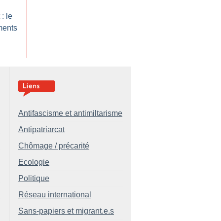
: le
ments
Antifascisme et antimiltarisme
Antipatriarcat
Chômage / précarité
Ecologie
Politique
Réseau international
Sans-papiers et migrant.e.s