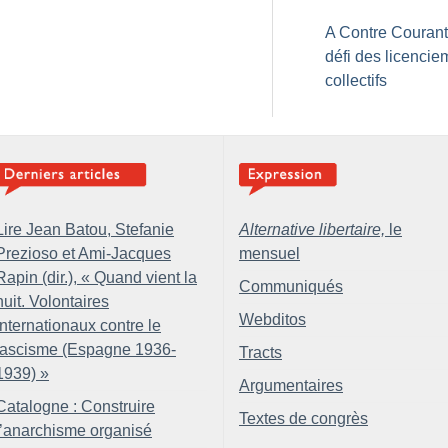
A Contre Courant 
défi des licencie
collectifs
Lire Jean Batou, Stefanie
Alternative libertaire,
le
Prezioso et Ami-Jacques
mensuel
Rapin (dir.), «
Quand vient la
Communiqués
nuit. Volontaires
Webditos
internationaux contre le
fascisme (Espagne 1936-
Tracts
1939)
»
Argumentaires
Catalogne : Construire
Textes de congrès
l’anarchisme organisé