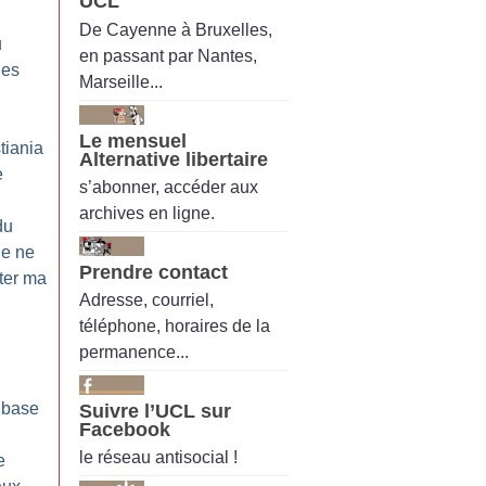
UCL
De Cayenne à Bruxelles,
u
en passant par Nantes,
les
Marseille...
Le mensuel
tiania
Alternative libertaire
e
s’abonner, accéder aux
archives en ligne.
du
Je ne
Prendre contact
ter ma
Adresse, courriel,
téléphone, horaires de la
permanence...
 base
Suivre l’UCL sur
Facebook
le réseau antisocial !
e