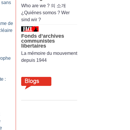
s sans
Who are we ? 의 소개
¿Quiénes somos ? Wer
sind wir ?
Lame de
cléaire
Fonds d’archives
communistes
libertaires
:
La mémoire du mouvement
trophe
depuis 1944
te :
e
me