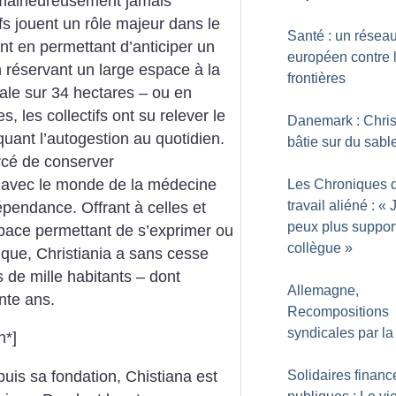
t malheureusement jamais
ifs jouent un rôle majeur dans le
Santé : un résea
t en permettant d’anticiper un
européen contre 
réservant un large espace à la
frontières
étale sur 34 hectares – ou en
, les collectifs ont su relever le
Danemark : Chris
quant l’autogestion au quotidien.
bâtie sur du sabl
orcé de conserver
 avec le monde de la médecine
Les Chroniques 
travail aliéné : «
épendance. Offrant à celles et
peux plus suppor
space permettant de s’exprimer ou
collègue
»
tique, Christiania a sans cesse
 de mille habitants – dont
Allemagne,
nte ans.
Recompositions
syndicales par la
n*]
uis sa fondation, Chistiana est
Solidaires financ