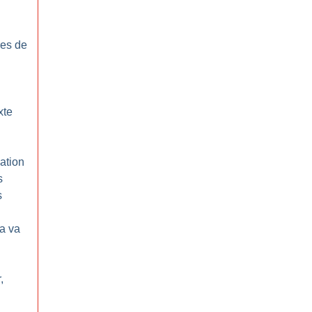
res de
xte
sation
s
s
a va
,