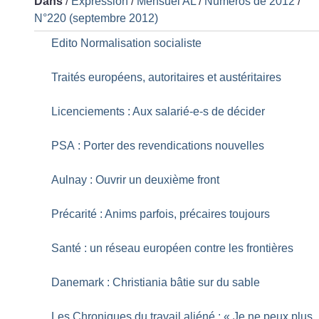
Dans
/
Expression
/
Mensuel AL
/
Numéros de 2012
/
N°220 (septembre 2012)
Edito Normalisation socialiste
Traités européens, autoritaires et austéritaires
Licenciements : Aux salarié-e-s de décider
PSA : Porter des revendications nouvelles
Aulnay : Ouvrir un deuxième front
Précarité : Anims parfois, précaires toujours
Santé : un réseau européen contre les frontières
Danemark : Christiania bâtie sur du sable
Les Chroniques du travail aliéné : «
Je ne peux plus