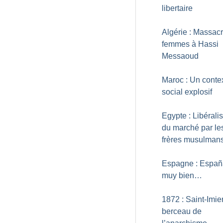
libertaire
Algérie : Massac
femmes à Hassi
Messaoud
Maroc : Un conte
social explosif
Egypte : Libérali
du marché par le
frères musulman
Espagne : Españ
muy bien…
1872 : Saint-Imier
berceau de