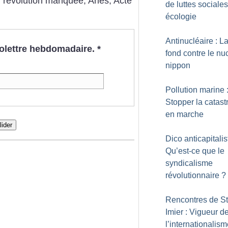
, révolution manquée, Arles, Acte
de luttes sociale
écologie
Antinucléaire : 
nfolettre hebdomadaire.
*
fond contre le nu
nippon
Pollution marine 
Stopper la catas
en marche
lider
Dico anticapitalis
Qu’est-ce que le
syndicalisme
révolutionnaire
?
Rencontres de St
Imier : Vigueur d
l’internationalis