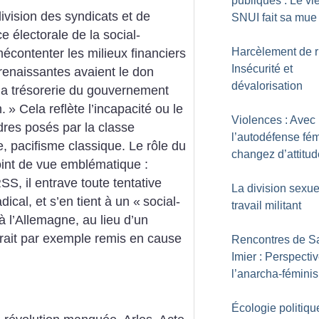
publiques : Le vi
ivision des syndicats et de
SNUI fait sa mue
e électorale de la social-
Harcèlement de r
écontenter les milieux financiers
Insécurité et
renaissantes avaient le don
dévalorisation
 la trésorerie du gouvernement
.
» Cela reflète l’incapacité ou le
Violences : Avec
adres posés par la classe
l’autodéfense fém
, pacifisme classique. Le rôle du
changez d’attitud
oint de vue emblématique :
SS, il entrave toute tentative
La division sexue
dical, et s’en tient à un «
social-
travail militant
à l’Allemagne, au lieu d’un
urait par exemple remis en cause
Rencontres de Sa
Imier : Perspecti
l’anarcha-fémini
Écologie politiqu