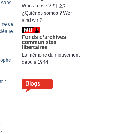
s sans
Who are we ? 의 소개
¿Quiénes somos ? Wer
sind wir ?
Lame de
cléaire
Fonds d’archives
communistes
libertaires
:
La mémoire du mouvement
trophe
depuis 1944
te :
e
me