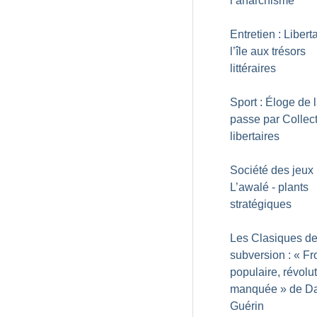
l’anarchisme
Entretien : Liberta
l’île aux trésors
littéraires
Sport : Éloge de 
passe par Collecti
libertaires
Société des jeux 
L’awalé - plants
stratégiques
Les Clasiques de
subversion : «
Fr
populaire, révolu
manquée
» de D
Guérin