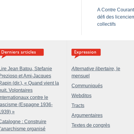
A Contre Courant 
défi des licencie
collectifs
Lire Jean Batou, Stefanie
Alternative libertaire,
le
Prezioso et Ami-Jacques
mensuel
Rapin (dir.), «
Quand vient la
Communiqués
nuit. Volontaires
Webditos
internationaux contre le
fascisme (Espagne 1936-
Tracts
1939)
»
Argumentaires
Catalogne : Construire
Textes de congrès
l’anarchisme organisé