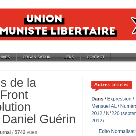
HIVES
ORGANISATION
LIENS
CONTACT
s de la
Front
Dans
/
Expression
/
lution
Mensuel AL
/
Numér
2012
/
N°220 (septe
 Daniel Guérin
2012)
Edito Normalisat
urnal
/
5742
vues