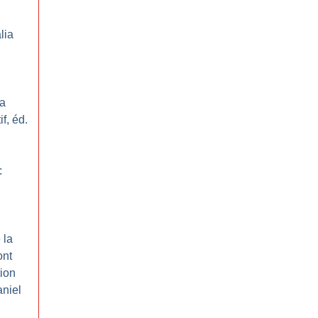
lia
la
f, éd.
:
 la
ont
tion
aniel