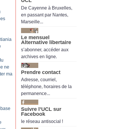
UCL
De Cayenne à Bruxelles,
u
en passant par Nantes,
les
Marseille...
Le mensuel
tiania
Alternative libertaire
e
s’abonner, accéder aux
archives en ligne.
du
Je ne
Prendre contact
ter ma
Adresse, courriel,
téléphone, horaires de la
permanence...
 base
Suivre l’UCL sur
Facebook
le réseau antisocial !
e