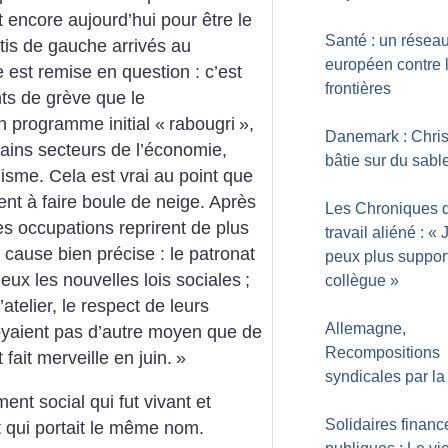
encore aujourd’hui pour être le
Santé : un résea
tis de gauche arrivés au
européen contre 
est remise en question : c’est
frontières
s de grève que le
 programme initial «
rabougri
»,
Danemark : Chris
rtains secteurs de l’économie,
bâtie sur du sabl
isme. Cela est vrai au point que
ent à faire boule de neige. Après
Les Chroniques 
 les occupations reprirent de plus
travail aliéné : «
e cause bien précise : le patronat
peux plus suppor
ieux les nouvelles lois sociales
;
collègue
»
atelier, le respect de leurs
Allemagne,
voyaient pas d’autre moyen que de
Recompositions
 fait merveille en juin.
»
syndicales par la
ent social qui fut vivant et
Solidaires financ
t qui portait le même nom.