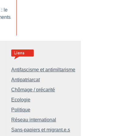
: le
ments
Antifascisme et antimiltarisme
Antipatriarcat
Chômage / précarité
Ecologie
Politique
Réseau international
Sans-papiers et migrant.e.s