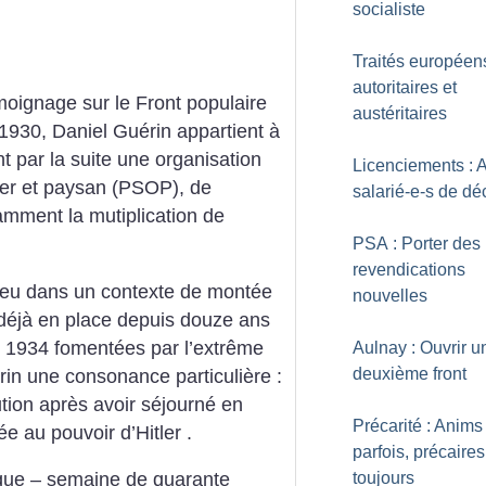
socialiste
Traités européen
autoritaires et
moignage sur le Front populaire
austéritaires
1930, Daniel Guérin appartient à
t par la suite une organisation
Licenciements : 
vrier et paysan (PSOP), de
salarié-e-s de dé
amment la mutiplication de
PSA : Porter des
revendications
lieu dans un contexte de montée
nouvelles
 déjà en place depuis douze ans
er 1934 fomentées par l’extrême
Aulnay : Ouvrir u
deuxième front
rin une consonance particulière :
lution après avoir séjourné en
Précarité : Anims
e au pouvoir d’Hitler .
parfois, précaires
toujours
que – semaine de quarante