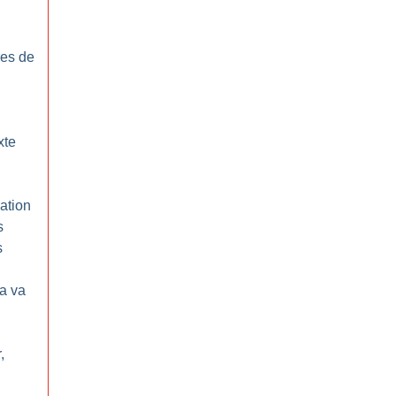
res de
xte
sation
s
s
a va
,