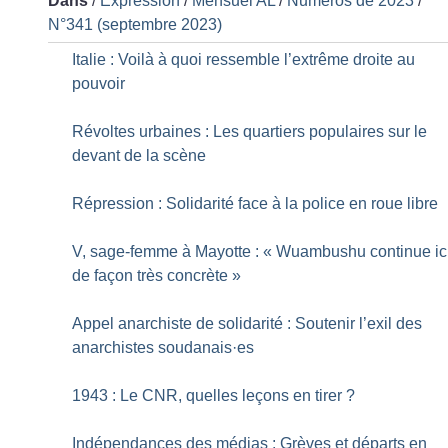
Dans
/
Expression
/
Mensuel AL
/
Numéros de 2023
/
N°341 (septembre 2023)
Italie : Voilà à quoi ressemble l’extrême droite au
pouvoir
Révoltes urbaines : Les quartiers populaires sur le
devant de la scène
Répression : Solidarité face à la police en roue libre
V, sage-femme à Mayotte : «
Wuambushu continue ic
de façon très concrète
»
Appel anarchiste de solidarité : Soutenir l’exil des
anarchistes soudanais
·
es
1943 : Le CNR, quelles leçons en tirer
?
Indépendances des médias : Grèves et départs en