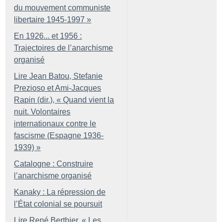
du mouvement communiste
libertaire 1945-1997
»
En 1926... et 1956 :
Trajectoires de l’anarchisme
organisé
Lire Jean Batou, Stefanie
Prezioso et Ami-Jacques
Rapin (dir.), «
Quand vient la
nuit. Volontaires
internationaux contre le
fascisme (Espagne 1936-
1939)
»
Catalogne : Construire
l’anarchisme organisé
Kanaky : La répression de
l’État colonial se poursuit
Lire René Berthier, «
Les