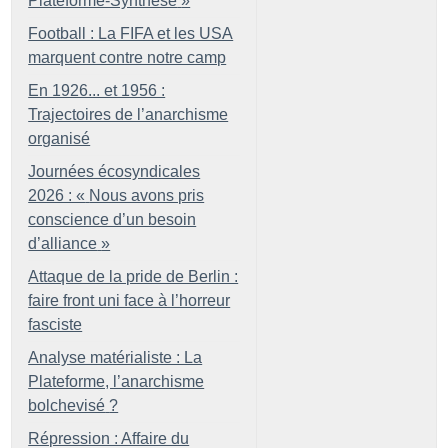
Plateforme-Synthèse
»
Football : La FIFA et les USA
marquent contre notre camp
En 1926... et 1956 :
Trajectoires de l’anarchisme
organisé
Journées écosyndicales
2026 : «
Nous avons pris
conscience d’un besoin
d’alliance
»
Attaque de la pride de Berlin :
faire front uni face à l’horreur
fasciste
Analyse matérialiste : La
Plateforme, l’anarchisme
bolchevisé
?
Répression : Affaire du