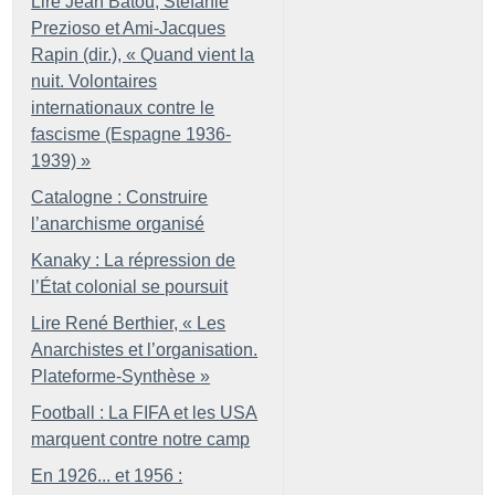
Lire Jean Batou, Stefanie
Prezioso et Ami-Jacques
Rapin (dir.), «
Quand vient la
nuit. Volontaires
internationaux contre le
fascisme (Espagne 1936-
1939)
»
Catalogne : Construire
l’anarchisme organisé
Kanaky : La répression de
l’État colonial se poursuit
Lire René Berthier, «
Les
Anarchistes et l’organisation.
Plateforme-Synthèse
»
Football : La FIFA et les USA
marquent contre notre camp
En 1926... et 1956 :