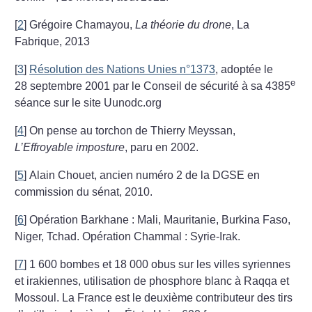
[
2
]
Grégoire Chamayou,
La théorie du drone
, La
Fabrique, 2013
[
3
]
Résolution des Nations Unies n°1373
, adoptée le
e
28 septembre 2001 par le Conseil de sécurité à sa 4385
séance sur le site Uunodc.org
[
4
]
On pense au torchon de Thierry Meyssan,
L’Effroyable imposture
, paru en 2002.
[
5
]
Alain Chouet, ancien numéro 2 de la DGSE en
commission du sénat, 2010.
[
6
]
Opération Barkhane : Mali, Mauritanie, Burkina Faso,
Niger, Tchad. Opération Chammal : Syrie-Irak.
[
7
]
1 600 bombes et 18 000 obus sur les villes syriennes
et irakiennes, utilisation de phosphore blanc à Raqqa et
Mossoul. La France est le deuxième contributeur des tirs