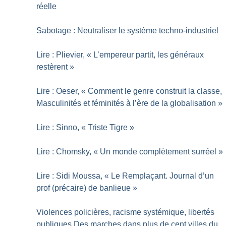
réelle
Sabotage : Neutraliser le système techno-industriel
Lire : Plievier, «
L’empereur partit, les généraux
restèrent
»
Lire : Oeser, «
Comment le genre construit la classe,
Masculinités et féminités à l’ère de la globalisation
»
Lire : Sinno, «
Triste Tigre
»
Lire : Chomsky, «
Un monde complètement surréel
»
Lire : Sidi Moussa, «
Le Remplaçant. Journal d’un
prof (précaire) de banlieue
»
Violences policières, racisme systémique, libertés
publiques Des marches dans plus de cent villes du