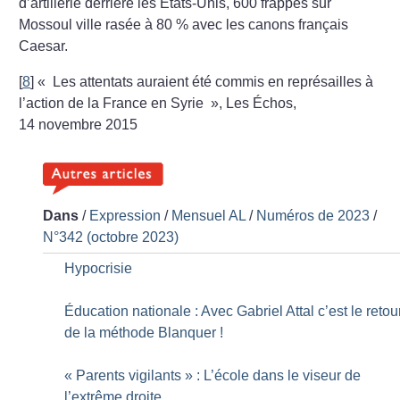
d’artillerie derrière les États-Unis, 600 frappes sur
Mossoul ville rasée à 80 % avec les canons français
Caesar.
[
8
]
«
Les attentats auraient été commis en représailles à
l’action de la France en Syrie
», Les Échos,
14 novembre 2015
Dans
/
Expression
/
Mensuel AL
/
Numéros de 2023
/
N°342 (octobre 2023)
Hypocrisie
Éducation nationale : Avec Gabriel Attal c’est le retou
de la méthode Blanquer
!
«
Parents vigilants
» : L’école dans le viseur de
l’extrême droite