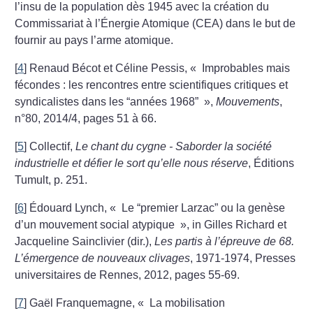
l’insu de la population dès 1945 avec la création du
Commissariat à l’Énergie Atomique (CEA) dans le but de
fournir au pays l’arme atomique.
[
4
]
Renaud Bécot et Céline Pessis, «
Improbables mais
fécondes : les rencontres entre scientifiques critiques et
syndicalistes dans les “années 1968”
»,
Mouvements
,
n°80, 2014/4, pages 51 à 66.
[
5
]
Collectif,
Le chant du cygne - Saborder la société
industrielle et défier le sort qu’elle nous réserve
, Éditions
Tumult, p. 251.
[
6
]
Édouard Lynch, «
Le “premier Larzac” ou la genèse
d’un mouvement social atypique
», in Gilles Richard et
Jacqueline Sainclivier (dir.),
Les partis à l’épreuve de 68.
L’émergence de nouveaux clivages
, 1971-1974, Presses
universitaires de Rennes, 2012, pages 55-69.
[
7
]
Gaël Franquemagne, «
La mobilisation