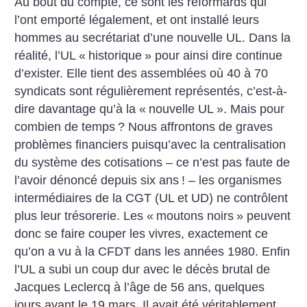
Au bout du compte, ce sont les réformards qui
l’ont emporté légalement, et ont installé leurs
hommes au secrétariat d’une nouvelle UL. Dans la
réalité, l’UL «
historique
» pour ainsi dire continue
d’exister. Elle tient des assemblées où 40 à 70
syndicats sont régulièrement représentés, c’est-à-
dire davantage qu’à la «
nouvelle UL
». Mais pour
combien de temps
? Nous affrontons de graves
problèmes financiers puisqu’avec la centralisation
du système des cotisations – ce n’est pas faute de
l’avoir dénoncé depuis six ans
! – les organismes
intermédiaires de la CGT (UL et UD) ne contrôlent
plus leur trésorerie. Les «
moutons noirs
» peuvent
donc se faire couper les vivres, exactement ce
qu’on a vu à la CFDT dans les années 1980. Enfin
l’UL a subi un coup dur avec le décès brutal de
Jacques Leclercq à l’âge de 56 ans, quelques
jours avant le 19 mars. Il avait été véritablement