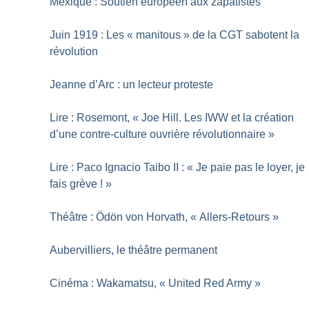
Mexique : Soutien européen aux zapatistes
Juin 1919 : Les «
manitous
» de la CGT sabotent la
révolution
Jeanne d’Arc : un lecteur proteste
Lire : Rosemont, «
Joe Hill. Les IWW et la création
d’une contre-culture ouvrière révolutionnaire
»
Lire : Paco Ignacio Taibo II : «
Je paie pas le loyer, je
fais grève
!
»
Théâtre : Ödön von Horvath, «
Allers-Retours
»
Aubervilliers, le théâtre permanent
Cinéma : Wakamatsu, «
United Red Army
»