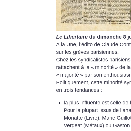
Le Libertaire
du dimanche 8 ju
A la Une, l’édito de Claude Conte
sur les grèves parisiennes.
Chez les syndicalistes parisie
rattachent à la «
minorité
» de l
«
majorité
» par son enthousiasm
Politiquement, cette minorité sy
en trois tendances :
la plus influente est celle d
Pour la plupart issus de l’a
Monatte (Livre), Marie Guill
Vergeat (Métaux) ou Gasto