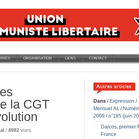
HIVES
ORGANISATION
LIENS
CONTACT
Les
de la CGT
Dans
/
Expression
/
Mensuel AL
/
Numér
volution
2009
/
n°185 (juin 2
Darcos, premier f
al
/
4982
vues
France