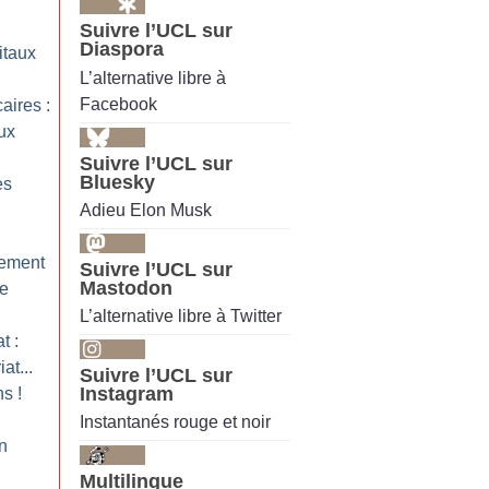
Suivre l’UCL sur
Diaspora
itaux
L’alternative libre à
Facebook
aires :
ux
Suivre l’UCL sur
Bluesky
es
Adieu Elon Musk
iement
Suivre l’UCL sur
Mastodon
te
L’alternative libre à Twitter
t :
at...
Suivre l’UCL sur
Instagram
ns
!
Instantanés rouge et noir
n
Multilingue