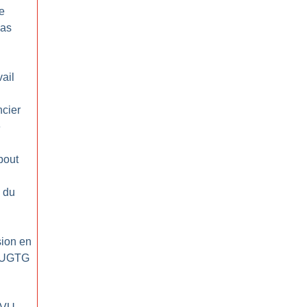
e
Pas
ail
ncier
e
bout
 du
sion en
l’UGTG