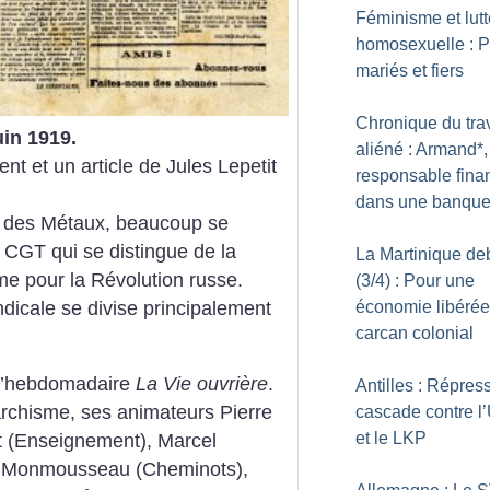
Féminisme et lutt
homosexuelle : 
mariés et fiers
Chronique du trav
in 1919.
aliéné : Armand*,
nt et un article de Jules Lepetit
responsable fina
dans une banqu
ns des Métaux, beaucoup se
a CGT qui se distingue de la
La Martinique de
e pour la Révolution russe.
(3/4) : Pour une
ndicale se divise principalement
économie libérée
carcan colonial
e l’hebdomadaire
La Vie ouvrière
.
Antilles : Répres
narchisme, ses animateurs Pierre
cascade contre 
et le LKP
ot (Enseignement), Marcel
n Monmousseau (Cheminots),