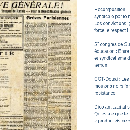
Recomposition
syndicale par le h
Les convictions, 
force le respect
!
e
5
congrès de S
éducation : Entre
et syndicalisme 
terrain
CGT-Douai : Les
moutons noirs fon
résistance
Dico anticapitalis
Qu’est-ce que le
«
productivisme