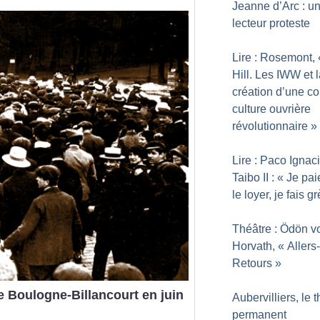
Jeanne d’Arc : u
lecteur proteste
Lire : Rosemont, 
Hill. Les IWW et 
création d’une co
culture ouvrière
révolutionnaire
»
Lire : Paco Ignac
Taibo II : «
Je pai
le loyer, je fais g
Théâtre : Ödön v
Horvath, «
Allers-
Retours
»
e Boulogne-Billancourt en juin
Aubervilliers, le 
permanent