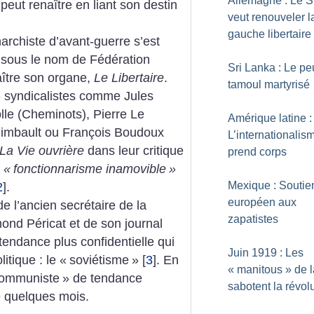
Allemagne : Le 
peut renaître en liant son destin
veut renouveler l
gauche libertaire
rchiste d’avant-guerre s’est
sous le nom de Fédération
Sri Lanka : Le pe
raître son organe,
Le Libertaire
.
tamoul martyrisé
 syndicalistes comme Jules
olle (Cheminots), Pierre Le
Amérique latine :
 Rimbault ou François Boudoux
L’internationalis
La Vie ouvrière
dans leur critique
prend corps
e
«
fonctionnarisme inamovible
»
Mexique : Soutie
2
]
.
européen aux
de l’ancien secrétaire de la
zapatistes
ond Péricat et de son journal
endance plus confidentielle qui
Juin 1919 : Les
itique : le «
soviétisme
»
[
3
]
. En
«
manitous
» de 
communiste
» de tendance
sabotent la révol
ue quelques mois.