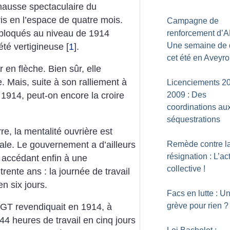
hausse spectaculaire du
is en l’espace de quatre mois.
Campagne de
s bloqués au niveau de 1914
renforcement d’A
Une semaine de 
été vertigineuse
[
1
]
.
cet été en Aveyr
 en flèche. Bien sûr, elle
e. Mais, suite à son ralliement à
Licenciements 2
2009 : Des
 1914, peut-on encore la croire
coordinations au
séquestrations
re, la mentalité ouvrière est
ale. Le gouvernement a d’ailleurs
Remède contre l
résignation : L’ac
 accédant enfin à une
collective
!
trente ans : la journée de travail
n six jours.
Facs en lutte : U
grève pour rien
?
CGT revendiquait en 1914, à
 44 heures de travail en cinq jours