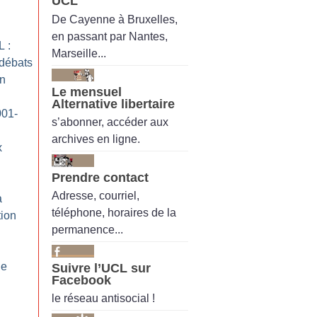
UCL
De Cayenne à Bruxelles,
en passant par Nantes,
L :
Marseille...
débats
on
Le mensuel
Alternative libertaire
001-
s’abonner, accéder aux
archives en ligne.
x
Prendre contact
Adresse, courriel,
a
téléphone, horaires de la
tion
permanence...
ne
Suivre l’UCL sur
Facebook
le réseau antisocial !