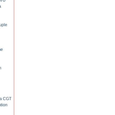
SVU
a
uple
me
n
la CGT
ution