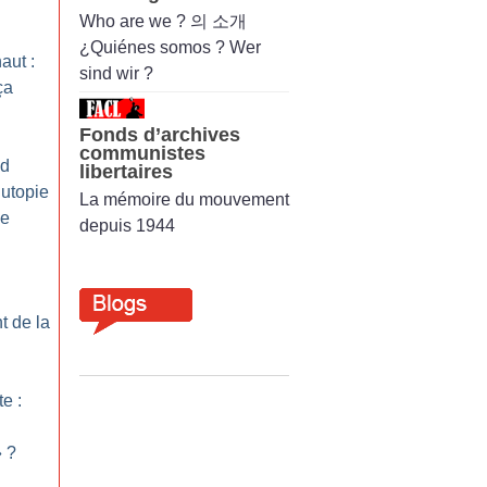
Who are we ? 의 소개
¿Quiénes somos ? Wer
aut :
sind wir ?
ça
Fonds d’archives
communistes
ud
libertaires
 utopie
La mémoire du mouvement
de
depuis 1944
t de la
te :
»
?