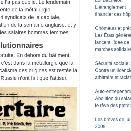
Loi Bachelot :
ne l’a pas oublié. Le lendemain
L’étranglement
tente de la métallurgie
financier des hôp
14 syndicats de la capitale,
tion de la semaine anglaise, et y
Chômeurs et préc
on des salaires hommes-femmes.
Les États généra
lancent l’idée de
lutionnaires
marches solidair
ortuite. En dehors du bâtiment,
 c’est dans la métallurgie que la
Sécurité sociale :
alisme des origines est restée la
Contre un licenc
arbitraire et racis
ussie n’ont fait que l’attiser.
Auto-entrepenaria
Abolition du salari
le rêve des patro
Les brèves de jui
2009