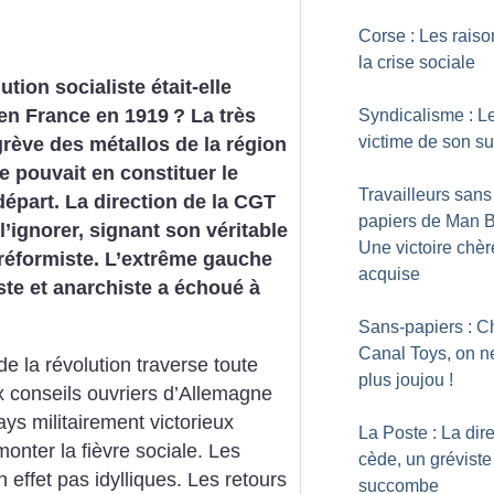
Corse : Les raiso
la crise sociale
tion socialiste était-elle
en France en 1919
? La très
Syndicalisme : 
victime de son s
grève des métallos de la région
e pouvait en constituer le
Travailleurs sans
départ. La direction de la CGT
papiers de Man 
 l’ignorer, signant son véritable
Une victoire chè
réformiste. L’extrême gauche
acquise
ste et anarchiste a échoué à
Sans-papiers : C
Canal Toys, on ne
de la révolution traverse toute
plus joujou
!
x conseils ouvriers d’Allemagne
s militairement victorieux
La Poste : La dir
onter la fièvre sociale. Les
cède, un gréviste
effet pas idylliques. Les retours
succombe