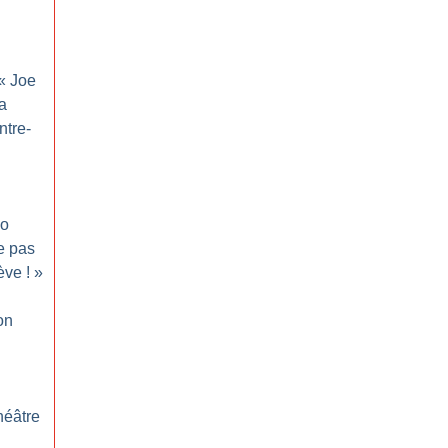
n
«
Joe
la
ntre-
io
e pas
rève
!
»
on
théâtre