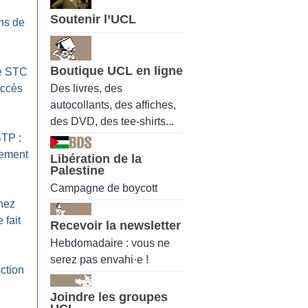
Soutenir l’UCL
ns de
Boutique UCL en ligne
Le STC
Des livres, des
uccès
autocollants, des affiches,
des DVD, des tee-shirts...
BTP :
rement
Libération de la
Palestine
Campagne de boycott
hez
 fait
Recevoir la newsletter
Hebdomadaire : vous ne
serez pas envahi·e !
ection
Joindre les groupes