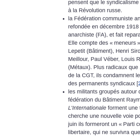
pensent que le syndicalisme 
à la Révolution russe.
la Fédération communiste ana
refondée en décembre 1918 
anarchiste (FA), et fait repa
Elle compte des «
meneurs
»
Lepetit (Bâtiment), Henri Sir
Meillour, Paul Véber, Louis
(Métaux). Plus radicaux que
de la CGT, ils condamnent l
des permanents syndicaux
[
les militants groupés autour 
fédération du Bâtiment Raym
L’Internationale
forment une t
cherche une nouvelle voie pol
juin ils formeront un «
Parti 
libertaire, qui ne survivra q