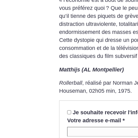
«
l’économie est à bout de souff
vous préférez quoi
? Que le peu
qu’il tienne des piquets de grèv
distraction ultraviolente, totalita
endormissement des masses est 
Cette dystopie qui dresse un port
consommation et de la télévision
des classiques du film subversi
Matthijs (AL Montpellier)
Rollerball
, réalisé par Norman 
Houseman, 02h05 min, 1975.
Je souhaite recevoir l'i
Votre adresse e-mail
*