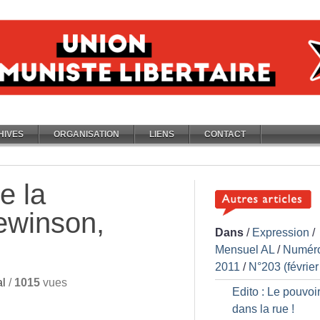
HIVES
ORGANISATION
LIENS
CONTACT
e la
ewinson,
Dans
/
Expression
/
Mensuel AL
/
Numér
2011
/
N°203 (février
l
/
1015
vues
Edito : Le pouvoir
dans la rue
!