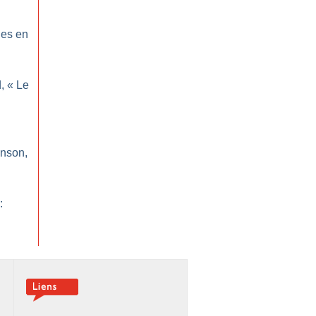
ues en
, «
Le
inson,
: