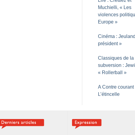
Lire : Crettiez et
Muchielli, «
Les
violences politiq
Europe
»
Cinéma : Jeuland
président
»
Classiques de la
subversion : Jew
«
Rollerball
»
A Contre courant 
L’étincelle