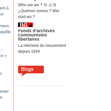
Who are we ? 의 소개
ent à
¿Quiénes somos ? Wer
ui
sind wir ?
miers
Fonds d’archives
nquête
communistes
libertaires
La mémoire du mouvement
 :
depuis 1944
ce
»
c-
asser
de