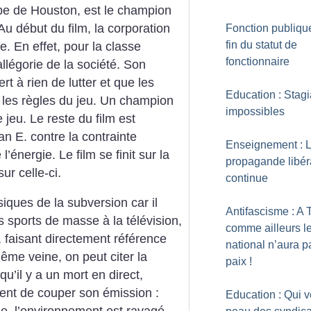
ipe de Houston, est le champion
Au début du film, la corporation
Fonction publique
fin du statut de
e. En effet, pour la classe
fonctionnaire
allégorie de la société. Son
ert à rien de lutter et que les
Education : Stagi
e les règles du jeu. Un champion
impossibles
e jeu.
Le reste du film est
han E. contre la contrainte
Enseignement : 
 l’énergie. Le film se finit sur la
propagande libér
sur celle-ci.
continue
siques de la subversion car il
Antifascisme : A 
 sports de masse à la télévision,
comme ailleurs le
, faisant directement référence
national n’aura p
ême veine, on peut citer la
paix
!
qu’il y a un mort en direct,
ent de couper son émission :
Education : Qui v