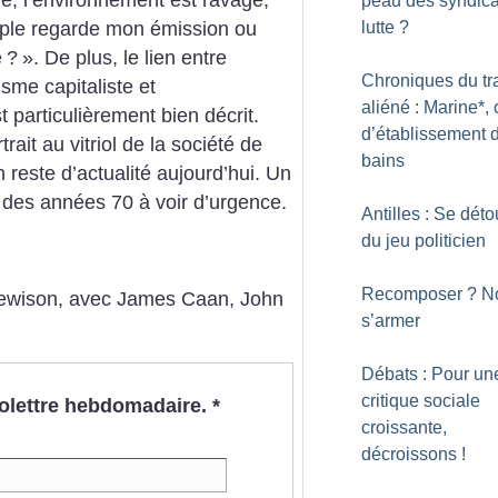
le, l’environnement est ravagé,
peau des syndica
lutte
?
ple regarde mon émission ou
e
?
».
De plus, le lien entre
Chroniques du tr
risme capitaliste et
aliéné : Marine*, 
particulièrement bien décrit.
d’établissement 
rait au vitriol de la société de
bains
 reste d’actualité aujourd’hui. Un
f des années 70 à voir d’urgence.
Antilles : Se déto
du jeu politicien
Recomposer
? N
Jewison, avec James Caan, John
s’armer
Débats : Pour un
critique sociale
nfolettre hebdomadaire.
*
croissante,
décroissons
!