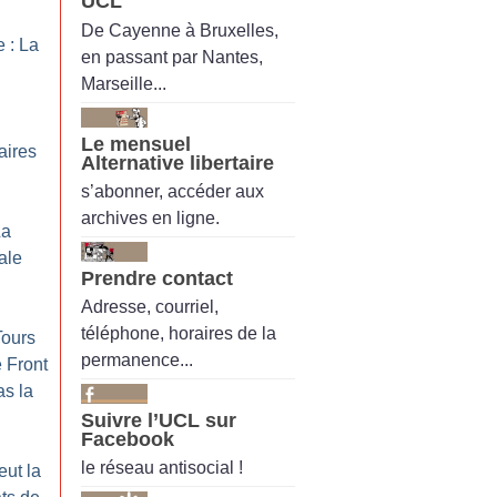
UCL
De Cayenne à Bruxelles,
 : La
en passant par Nantes,
Marseille...
Le mensuel
aires
Alternative libertaire
s’abonner, accéder aux
archives en ligne.
La
ale
Prendre contact
Adresse, courriel,
téléphone, horaires de la
Tours
permanence...
 Front
as la
Suivre l’UCL sur
Facebook
le réseau antisocial !
eut la