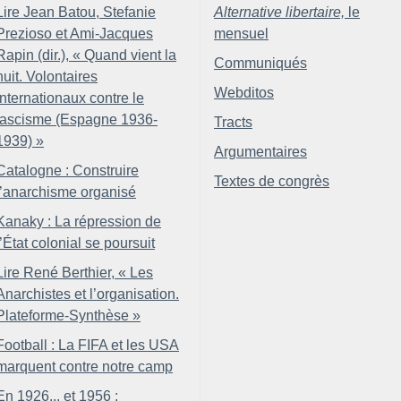
Lire Jean Batou, Stefanie
Alternative libertaire,
le
Prezioso et Ami-Jacques
mensuel
Rapin (dir.), «
Quand vient la
Communiqués
nuit. Volontaires
Webditos
internationaux contre le
fascisme (Espagne 1936-
Tracts
1939)
»
Argumentaires
Catalogne : Construire
Textes de congrès
l’anarchisme organisé
Kanaky : La répression de
l’État colonial se poursuit
Lire René Berthier, «
Les
Anarchistes et l’organisation.
Plateforme-Synthèse
»
Football : La FIFA et les USA
marquent contre notre camp
En 1926... et 1956 :