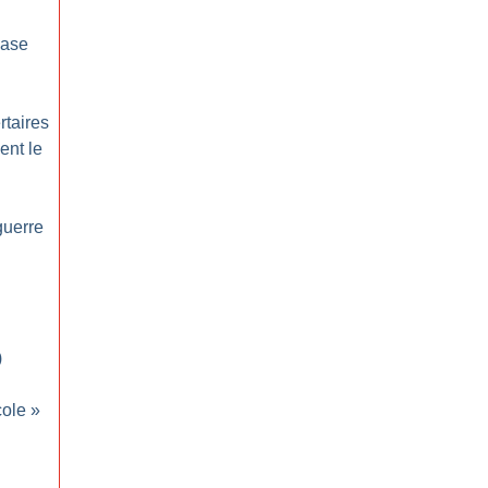
base
rtaires
ent le
guerre
)
cole
»