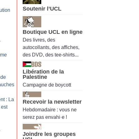
Soutenir l’UCL
ution
Boutique UCL en ligne
Des livres, des
…
autocollants, des affiches,
des DVD, des tee-shirts...
tème
Libération de la
Palestine
 de
bauches
Campagne de boycott
nt : La
Recevoir la newsletter
 est
Hebdomadaire : vous ne
serez pas envahi·e !
à
Joindre les groupes