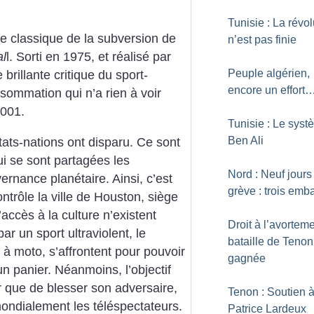
Tunisie : La révol
le classique de la subversion de
n’est pas finie
al
l. Sorti en 1975, et réalisé par
Peuple algérien,
brillante critique du sport-
encore un effort
sommation qui n’a rien à voir
001.
Tunisie : Le sys
Ben Ali
tats-nations ont disparu. Ce sont
ui se sont partagées les
Nord : Neuf jours
rnance planétaire. Ainsi, c’est
grève : trois em
ontrôle la ville de Houston, siège
l’accès à la culture n’existent
Droit à l’avorteme
r un sport ultraviolent, le
bataille de Tenon
et à moto, s’affrontent pour pouvoir
gagnée
n panier. Néanmoins, l’objectif
r que de blesser son adversaire,
Tenon : Soutien 
mondialement les téléspectateurs.
Patrice Lardeux