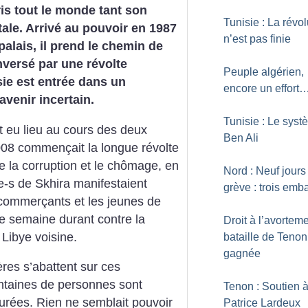
ris tout le monde tant son
Tunisie : La révol
otale. Arrivé au pouvoir en 1987
n’est pas finie
palais, il prend le chemin de
enversé par une révolte
Peuple algérien,
sie est entrée dans un
encore un effort
avenir incertain.
Tunisie : Le sys
 eu lieu au cours des deux
Ben Ali
008 commençait la longue révolte
e la corruption et le chômage, en
Nord : Neuf jours
e-s de Skhira manifestaient
grève : trois em
 commerçants et les jeunes de
e semaine durant contre la
Droit à l’avorteme
 Libye voisine.
bataille de Tenon
gagnée
ères s’abattent sur ces
ntaines de personnes sont
Tenon : Soutien 
turées. Rien ne semblait pouvoir
Patrice Lardeux