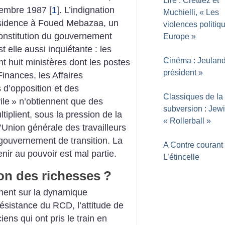
Lire : Crettiez et
ovembre 1987
[
1
]
. L’indignation
Muchielli, «
Les
résidence à Foued Mebazaa, un
violences politiq
onstitution du gouvernement
Europe
»
t elle aussi inquiétante : les
Cinéma : Jeuland
t huit ministères dont les postes
président
»
 Finances, les Affaires
s d’opposition et des
Classiques de la
ile
» n’obtiennent que des
subversion : Jew
tiplient, sous la pression de la
«
Rollerball
»
l’Union générale des travailleurs
 gouvernement de transition. La
A Contre courant 
ir au pouvoir est mal partie.
L’étincelle
ion des richesses
?
nent sur la dynamique
résistance du RCD, l’attitude de
ciens qui ont pris le train en