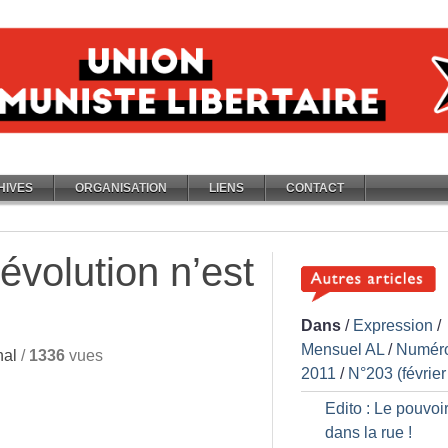
HIVES
ORGANISATION
LIENS
CONTACT
révolution n’est
Dans
/
Expression
/
Mensuel AL
/
Numér
nal
/
1336
vues
2011
/
N°203 (février
Edito : Le pouvoir
dans la rue
!