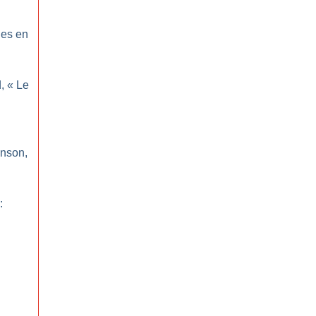
ues en
, «
Le
inson,
: