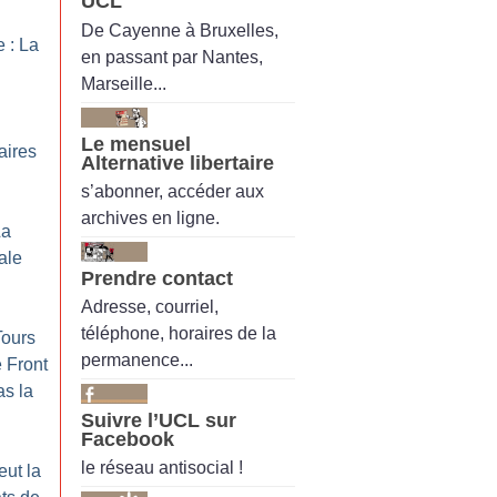
UCL
De Cayenne à Bruxelles,
 : La
en passant par Nantes,
Marseille...
Le mensuel
aires
Alternative libertaire
s’abonner, accéder aux
archives en ligne.
La
ale
Prendre contact
Adresse, courriel,
téléphone, horaires de la
Tours
permanence...
 Front
as la
Suivre l’UCL sur
Facebook
le réseau antisocial !
eut la