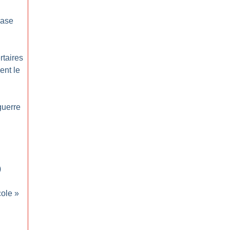
base
rtaires
ent le
guerre
)
cole
»