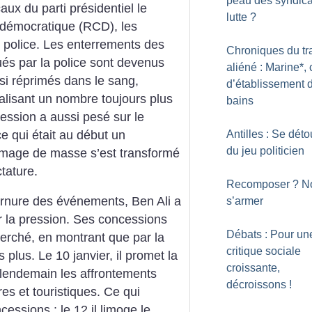
peau des syndica
aux du parti présidentiel le
lutte
?
 démocratique (RCD), les
e police. Les enterrements des
Chroniques du tr
ués par la police sont devenus
aliéné : Marine*, 
si réprimés dans le sang,
d’établissement 
calisant un nombre toujours plus
bains
ession a aussi pesé sur le
ce qui était au début un
Antilles : Se déto
du jeu politicien
ômage de masse s’est transformé
ctature.
Recomposer
? N
ournure des événements, Ben Ali a
s’armer
r la pression. Ses concessions
Débats : Pour un
cherché, en montrant que par la
critique sociale
 plus. Le 10 janvier, il promet la
croissante,
 lendemain les affrontements
décroissons
!
res et touristiques. Ce qui
essions : le 12 il limoge le