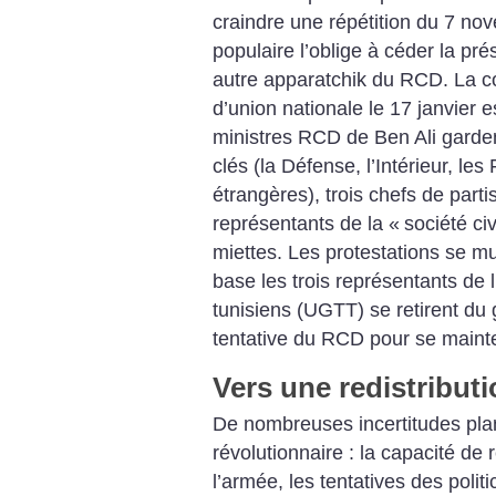
craindre une répétition du 7 n
populaire l’oblige à céder la p
autre apparatchik du RCD. La c
d’union nationale le 17 janvier es
ministres RCD de Ben Ali garden
clés (la Défense, l’Intérieur, les
étrangères), trois chefs de parti
représentants de la «
société civ
miettes. Les protestations se mul
base les trois représentants de 
tunisiens (UGTT) se retirent du
tentative du RCD pour se mainten
Vers une redistribut
De nombreuses incertitudes pla
révolutionnaire : la capacité de 
l’armée, les tentatives des politi