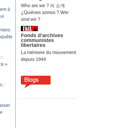
Who are we ? 의 소개
ent à
¿Quiénes somos ? Wer
ui
sind wir ?
miers
Fonds d’archives
nquête
communistes
libertaires
La mémoire du mouvement
 :
depuis 1944
ce
»
c-
asser
de