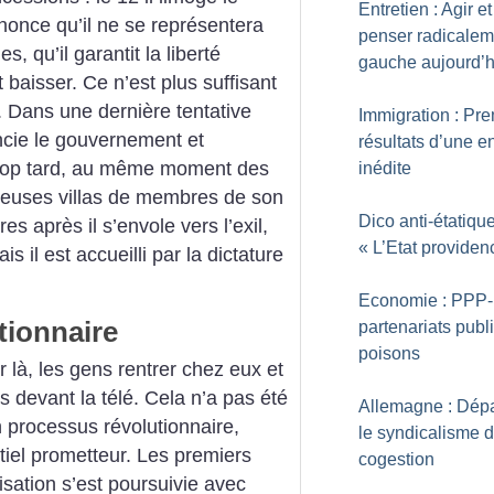
Entretien : Agir et
annonce qu’il ne se représentera
penser radicalem
, qu’il garantit la liberté
gauche aujourd’h
t baisser. Ce n’est plus suffisant
. Dans une dernière tentative
Immigration : Pre
cencie le gouvernement et
résultats d’une e
trop tard, au même moment des
inédite
xueuses villas de membres de son
Dico anti-étatique
s après il s’envole vers l’exil,
«
L’Etat providen
s il est accueilli par la dictature
Economie : PPP-
tionnaire
partenariats publi
poisons
 là, les gens rentrer chez eux et
 devant la télé. Cela n’a pas été
Allemagne : Dép
n processus révolutionnaire,
le syndicalisme 
ntiel prometteur. Les premiers
cogestion
lisation s’est poursuivie avec