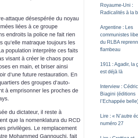
Royaume-Uni :
Radicalités à la 
ntre-attaque désespérée du noyau
rmées liées à ce groupe
Argentine : Les
ns endroits la police ne fait rien
communistes libe
du RLBA reprenn
rs qu’elle matraque toujours les
flambeau
a population interprète ces faits
 visant à créer le chaos pour
1911 : Agadir, la 
oses en main, et briser ainsi
est déjà là
poir d’une future restauration. En
quartiers des groupes d’auto-
Interview : Cédric
nt à emprisonner les proches de
Biagini (éditions
ays.
l’Echappée belle
ée du dictateur, il reste à
Lire : «
N’autre é
vident que la nomenklatura du RCD
numéro 27
ses privilèges. Le remplacement
istre Mohammed Gannouchi, fait