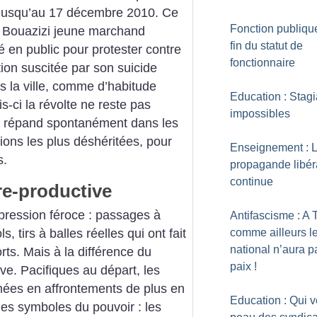
r jusqu’au 17 décembre 2010. Ce
Fonction publique
d Bouazizi jeune marchand
fin du statut de
 en public pour protester contre
fonctionnaire
tion suscitée par son suicide
s la ville, comme d’habitude
Education : Stagi
is-ci la révolte ne reste pas
impossibles
se répand spontanément dans les
gions les plus déshéritées, pour
Enseignement : 
s.
propagande libér
continue
re-productive
pression féroce : passages à
Antifascisme : A 
, tirs à balles réelles qui ont fait
comme ailleurs le
national n’aura p
ts. Mais à la différence du
paix
!
ive. Pacifiques au départ, les
mées en affrontements de plus en
Education : Qui v
 les symboles du pouvoir : les