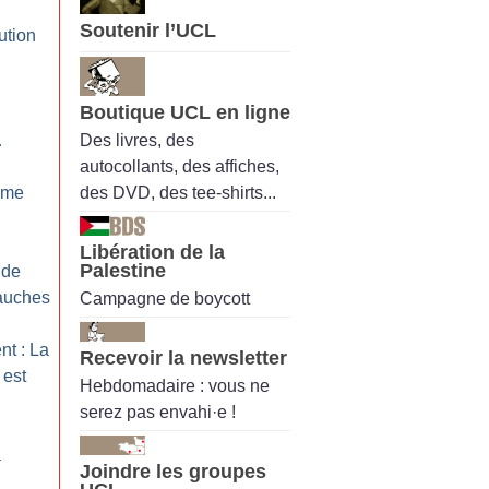
Soutenir l’UCL
ution
Boutique UCL en ligne
Des livres, des
…
autocollants, des affiches,
des DVD, des tee-shirts...
tème
Libération de la
Palestine
 de
bauches
Campagne de boycott
nt : La
Recevoir la newsletter
 est
Hebdomadaire : vous ne
serez pas envahi·e !
à
Joindre les groupes