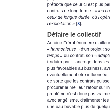
prétexte que celui-ci est plus per
contrats de long terme :
«
les co
ceux de longue durée, où l’opér
l’exploitation
»
[
3
]
.
Défaire le collectif
Antoine Frérot énumère d’ailleur
«
harmonieuse
»
d’un projet : s
temps
»
du contrat, son
«
adapt
traduira par : l’ancrage dans les
plus favorables au business, av
éventuellement être influencée, 
de sorte que les contrats puiss
procurer le meilleur retour sur 
problème n’est donc pas vraim
avec angélisme, d’alimenter les
une eau buvable plus de quelqu