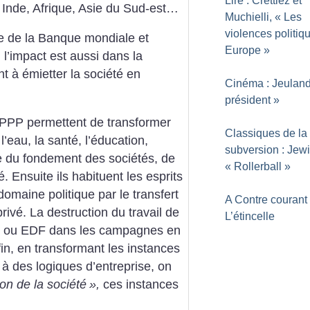
Lire : Crettiez et
 Inde, Afrique, Asie du Sud-est…
Muchielli, «
Les
violences politiq
le de la Banque mondiale et
Europe
»
, l’impact est aussi dans la
t à émietter la société en
Cinéma : Jeuland
président
»
s PPP permettent de transformer
Classiques de la
’eau, la santé, l’éducation,
subversion : Jew
re du fondement des sociétés, de
«
Rollerball
»
é.
Ensuite ils habituent les esprits
domaine politique par le transfert
A Contre courant 
privé. La destruction du travail de
L’étincelle
ste, ou EDF dans les campagnes en
in, en transformant les instances
t à des logiques d’entreprise, on
ion de la société
»,
ces instances