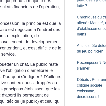
peau des syndica
c qui prend la majorité des
lutte
?
sultats financiers de l’opération,
Chroniques du tr
aliéné : Marine*, 
oncession, le principe est que la
d’établissement 
ire est négociée à l’endroit des
bains
n - d’exploitation, de
nouvellement, de développement.
Antilles : Se déto
entendent, et c’est difficile de le
du jeu politicien
 service.
Recomposer
? N
fouetter un chat. Le public reste
s’armer
 l’obligation d’améliorer le
. Pourquoi s’indigner
?
D’ailleurs,
Débats : Pour un
rivé sont eux aussi, frappés au
critique sociale
es principaux établissent que les
croissante,
: d’abord ils permettent de
décroissons
!
ui décide (le public) et celui qui