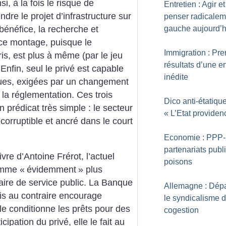
nsi, à la fois le risque de
Entretien : Agir et
ndre le projet d’infrastructure sur
penser radicalem
gauche aujourd’h
énéfice, la recherche et
 ce montage, puisque le
Immigration : Pre
ris, est plus à même (par le jeu
résultats d’une e
 Enfin, seul le privé est capable
inédite
ques, exigées par un changement
 la réglementation.
Ces trois
Dico anti-étatique
prédicat très simple : le secteur
«
L’Etat providen
 corruptible et ancré dans le court
Economie : PPP-
partenariats publi
vre d’Antoine Frérot, l’actuel
poisons
comme «
évidemment
» plus
aire de service public.
La Banque
Allemagne : Dép
is au contraire encourage
le syndicalisme 
le conditionne les prêts pour des
cogestion
icipation du privé, elle le fait au