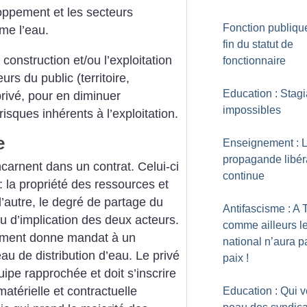
oppement et les secteurs
Fonction publique
me l’eau.
fin du statut de
 construction et/ou l’exploitation
fonctionnaire
urs du public (territoire,
Education : Stagi
privé, pour en diminuer
impossibles
risques inhérents à l’exploitation.
e
Enseignement : 
propagande libér
ncarnent dans un contrat. Celui-ci
continue
 la propriété des ressources et
 l’autre, le degré de partage du
Antifascisme : A 
au d’implication des deux acteurs.
comme ailleurs le
ement donne mandat à un
national n’aura p
au de distribution d’eau. Le privé
paix
!
uipe rapprochée et doit s’inscrire
atérielle et contractuelle
Education : Qui v