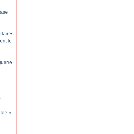
base
rtaires
ent le
guerre
)
cole
»