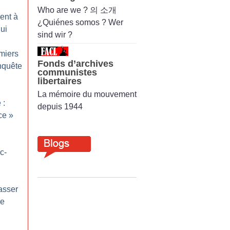
Who are we ? 의 소개
ent à
¿Quiénes somos ? Wer
ui
sind wir ?
miers
Fonds d’archives
nquête
communistes
libertaires
La mémoire du mouvement
 :
depuis 1944
ce
»
c-
asser
de