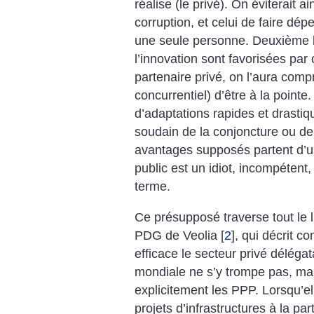
réalise (le privé). On éviterait ai
corruption, et celui de faire dépe
une seule personne. Deuxième b
l’innovation sont favorisées par
partenaire privé, on l’aura comp
concurrentiel) d’être à la pointe.
d’adaptations rapides et drasti
soudain de la conjoncture ou de
avantages supposés partent d’un 
public est un idiot, incompétent,
terme.
Ce présupposé traverse tout le li
PDG de Veolia
[
2
]
, qui décrit 
efficace le secteur privé délégat
mondiale ne s’y trompe pas, ma
explicitement les PPP. Lorsqu’el
projets d’infrastructures à la part