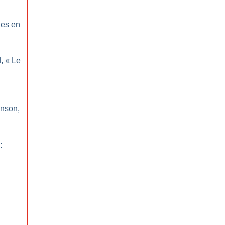
ues en
, «
Le
inson,
: