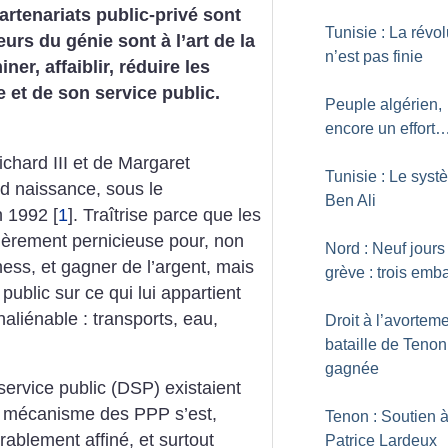
artenariats public-privé sont
Tunisie : La révol
urs du génie sont à l’art de la
n’est pas finie
er, affaiblir, réduire les
e et de son service public.
Peuple algérien,
encore un effort
chard III et de Margaret
Tunisie : Le sys
nd naissance, sous le
Ben Ali
n 1992
[
1
]
. Traîtrise parce que les
ièrement pernicieuse pour, non
Nord : Neuf jours
ess, et gagner de l’argent, mais
grève : trois em
 public sur ce qui lui appartient
aliénable : transports, eau,
Droit à l’avorteme
bataille de Tenon
gagnée
service public (DSP) existaient
e mécanisme des PPP s’est,
Tenon : Soutien 
rablement affiné, et surtout
Patrice Lardeux