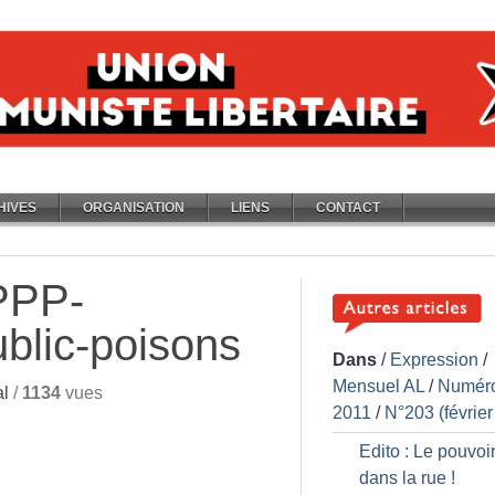
HIVES
ORGANISATION
LIENS
CONTACT
PPP-
ublic-poisons
Dans
/
Expression
/
Mensuel AL
/
Numér
l
/
1134
vues
2011
/
N°203 (février
Edito : Le pouvoir
dans la rue
!