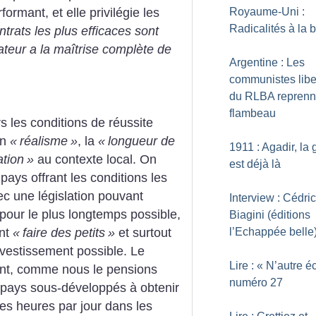
Royaume-Uni :
formant, et elle privilégie les
Radicalités à la 
ntrats les plus efficaces sont
ateur a la maîtrise complète de
Argentine : Les
communistes libe
du RLBA reprenn
flambeau
s les conditions de réussite
on
«
réalisme
»
, la
«
longueur de
1911 : Agadir, la 
ation
»
au contexte local. On
est déjà là
 pays offrant les conditions les
ec une législation pouvant
Interview : Cédric
pour le plus longtemps possible,
Biagini (éditions
ent
«
faire des petits
»
et surtout
l’Echappée belle
investissement possible. Le
Lire : «
N’autre é
ent, comme nous le pensions
numéro 27
 pays sous-développés à obtenir
es heures par jour dans les