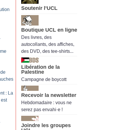
Soutenir l’UCL
ution
Boutique UCL en ligne
Des livres, des
…
autocollants, des affiches,
des DVD, des tee-shirts...
tème
Libération de la
Palestine
 de
bauches
Campagne de boycott
nt : La
Recevoir la newsletter
 est
Hebdomadaire : vous ne
serez pas envahi·e !
à
Joindre les groupes