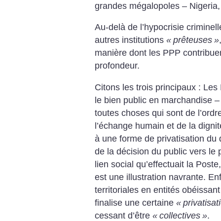
grandes mégalopoles – Nigeria,
Au-delà de l’hypocrisie criminel
autres institutions
«
prêteuses
»
manière dont les PPP contribuen
profondeur.
Citons les trois principaux : Le
le bien public en marchandise – l
toutes choses qui sont de l’ord
l’échange humain et de la dignit
à une forme de privatisation du 
de la décision du public vers le 
lien social qu’effectuait la Po
est une illustration navrante.
Enf
territoriales en entités obéissan
finalise une certaine
«
privatisat
cessant d’être
«
collectives
»
.