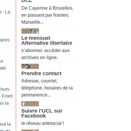
UCL
De Cayenne à Bruxelles,
 : La
en passant par Nantes,
Marseille...
Le mensuel
aires
Alternative libertaire
s’abonner, accéder aux
archives en ligne.
La
ale
Prendre contact
Adresse, courriel,
téléphone, horaires de la
Tours
permanence...
 Front
as la
Suivre l’UCL sur
Facebook
le réseau antisocial !
eut la