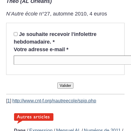
Théo (AL Orléans)
N’Autre école
n°27, automne 2010, 4 euros
Je souhaite recevoir l'infolettre
hebdomadaire.
*
Votre adresse e-mail
*
Valider
[
1
]
http://www.cnt-f.org/nautreecole/spip.php
Dans
/
Expression
/
Mensuel AL
/
Numéros de 2011
/