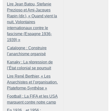
Lire Jean Batou, Stefanie
Prezioso et Ami-Jacques
Rapin (dir.), «
Quand vient la
nuit. Volontaires
internationaux contre le
fascisme (Espagne 1936-
1939)
»
Catalogne : Construire
l’anarchisme organisé
Kanaky : La répression de
l’État colonial se poursuit
Lire René Berthier, «
Les
Anarchistes et l’organisation.
Plateforme-Synthèse
»
Football : La FIFA et les USA
marquent contre notre camp
En 1926... et 1956 :