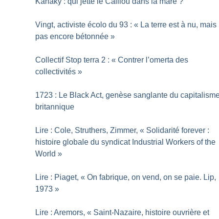
Kanaky : qui jette le Caillou dans la mare
?
Vingt, activiste écolo du 93 : «
La terre est à nu, mais
pas encore bétonnée
»
Collectif Stop terra 2 : «
Contrer l’omerta des
collectivités
»
1723 : Le Black Act, genèse sanglante du capitalism
britannique
Lire : Cole, Struthers, Zimmer, «
Solidarité forever :
histoire globale du syndicat Industrial Workers of the
World
»
Lire : Piaget, «
On fabrique, on vend, on se paie. Lip,
1973
»
Lire : Aremors, «
Saint-Nazaire, histoire ouvrière et