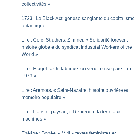
collectivités
»
1723 : Le Black Act, genèse sanglante du capitalism
britannique
Lire : Cole, Struthers, Zimmer, «
Solidarité forever :
histoire globale du syndicat Industrial Workers of the
World
»
Lire : Piaget, «
On fabrique, on vend, on se paie. Lip,
1973
»
Lire : Aremors, «
Saint-Nazaire, histoire ouvrière et
mémoire populaire
»
Lire : L’atelier paysan, «
Reprendre la terre aux
machines
»
Théâtre : Bobée, «
Viril
» textes féministes et