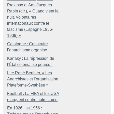
Prezioso et Ami-Jacques
Rapin (dir.), «
Quand vient la
nuit. Volontaires
internationaux contre le
fascisme (Espagne 1936-
1939)
»
Catalogne : Construire
l’anarchisme organisé
Kanaky : La répression de
l’État colonial se poursuit
Lire René Berthier, «
Les
Anarchistes et l’organisation.
Plateforme-Synthèse
»
Football : La FIFA et les USA
marquent contre notre camp
En 1926... et 1956 :