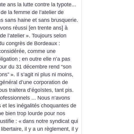
te ans la lutte contre la typote...
 de la femme de l’atelier de
ns sans haine et sans brusquerie.
avons réussi [en trente ans] à
e l’atelier
». Toujours selon
n du congrès de Bordeaux :
 considérée, comme une
ligation
; en outre elle n’a pas
 jour du 31 décembre rend “son
ions”
». Il s’agit ni plus ni moins,
t général d’une corporation de
 traitera d’égoïstes, tant pis.
ofessionnels ... Nous n’avons
s et les inégalités choquantes de
he bien trop lourde pour nos
justifie : «
dans notre syndicat qui
bertaire, il y a un règlement, il y