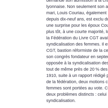
demande son admission à la ch
lyonnaise. Non seulement son a
mari, Louis Couriau, également
depuis dix-neuf ans, est exclu d
une surprise pour les époux Co
plus tôt, à une courte majorité,
la Fédération du Livre CGT avai
syndicalisation des femmes.
Il 
CGT, bastion réformiste de la ce
son congrès fondateur en sept
opposée à la syndicalisation de
tout de même près de 20
% des 
1910, suite à un rapport rédigé p
de la fédération, deux motions c
femmes sont portées au vote. C
deux problèmes distincts : celui 
syndicalisation.