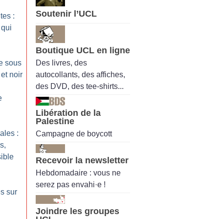
Soutenir l’UCL
tes :
 qui
Boutique UCL en ligne
Des livres, des
te sous
autocollants, des affiches,
et noir
des DVD, des tee-shirts...
e
Libération de la
Palestine
ales :
Campagne de boycott
s,
ible
Recevoir la newsletter
Hebdomadaire : vous ne
serez pas envahi·e !
s sur
Joindre les groupes