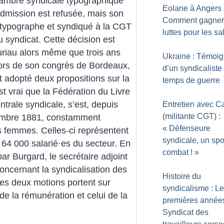
ambre syndicale typographique
Eolane à Angers 
dmission est refusée, mais son
Comment gagner
 typographe et syndiqué à la CGT
luttes pour les sa
u syndicat. Cette décision est
uriau alors même que trois ans
Ukraine : Témoi
 lors de son congrès de Bordeaux,
d’un syndicaliste
t adopté deux propositions sur la
temps de guerre
est vrai que la Fédération du Livre
ntrale syndicale, s’est, depuis
Entretien avec C
(militante CGT) :
embre 1881, constamment
«
Défenseure
s femmes. Celles-ci représentent
syndicale, un spo
64 000 salarié
·
es du secteur. En
combat
!
»
ar Burgard, le secrétaire adjoint
oncernant la syndicalisation des
Histoire du
es deux motions portent sur
syndicalisme : L
de la rémunération et celui de la
premières année
Syndicat des