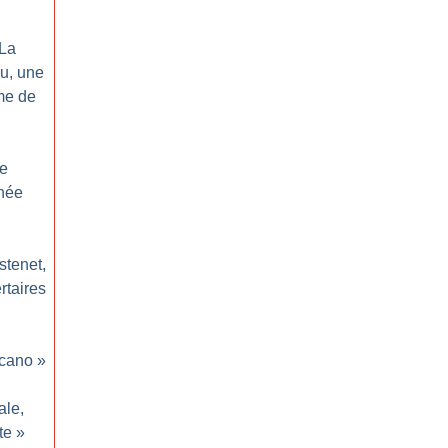
La
cu, une
me de
De
née
stenet,
rtaires
cano
»
ale,
te
»