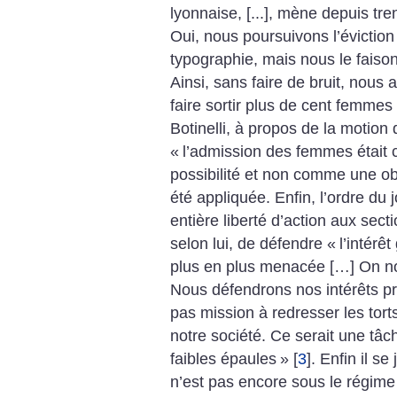
lyonnaise, [...], mène depuis tren
Oui, nous poursuivons l’éviction
typographie, mais nous le faiso
Ainsi, sans faire de bruit, nous 
faire sortir plus de cent femmes d
Botinelli, à propos de la motio
«
l’admission des femmes était
possibilité et non comme une ob
été appliquée. Enfin, l’ordre du
entière liberté d’action aux sect
selon lui, de défendre «
l’intérê
plus en plus menacée […] On nous
Nous défendrons nos intérêts pr
pas mission à redresser les tort
notre société. Ce serait une tâc
faibles épaules
»
[
3
]
. Enfin il se 
n’est pas encore sous le régime li