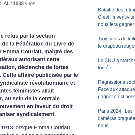
l AL
/
1088
vues
Bataille des retrai
C’est l’inventivité
nous fera gagner
le refus par la section
Trois mois de lut
 de la Fédération du Livre de
le drapeau rouge 
r Emma Couriau, malgré des
édéraux autorisant cette
Le SNU a march
sation, déclenche de fortes
forcée
 Cette affaire publicisée par le
Régressions soci
yndicaliste révolutionnaire et
Face aux attaque
antes féministes allait
gagner c’est poss
, au sein de la centrale
mouvement en faveur du droit
Paris 2024 : Les
aniser syndicalement.
caméras braquée
nous
ril 1913 lorsque Emma Couriau