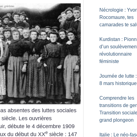
Nécrologie : Yvo
Rocomaure, tes
camarades te sal
Kurdistan : Pionn
d’un soulèvemen
révolutionnaire
féministe
Journée de lutte 
8 mars historique
Comprendre les
transitions de gen
as absentes des luttes sociales
Transition sociale
siècle. Les ouvrières
grand plongeon
cuir, débute le 4 décembre 1909
e
iaux du début du XX
siècle : 147
Italie : Le néo-fa