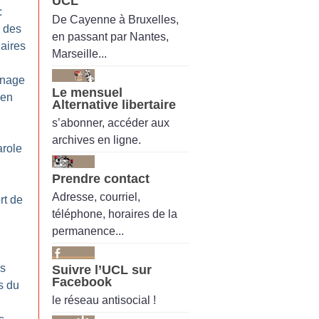
UCL
:
De Cayenne à Bruxelles,
 des
en passant par Nantes,
laires
Marseille...
gnage
Le mensuel
 en
Alternative libertaire
s’abonner, accéder aux
archives en ligne.
arole
Prendre contact
Adresse, courriel,
rt de
téléphone, horaires de la
permanence...
es
Suivre l’UCL sur
Facebook
s du
le réseau antisocial !