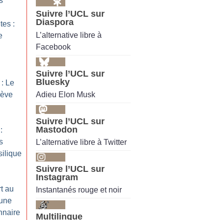
s
Suivre l’UCL sur
Diaspora
tes :
L’alternative libre à
e
Facebook
Suivre l’UCL sur
Bluesky
 : Le
Adieu Elon Musk
rève
Suivre l’UCL sur
Mastodon
:
s
L’alternative libre à Twitter
silique
Suivre l’UCL sur
Instagram
rt au
Instantanés rouge et noir
’une
nnaire
Multilingue