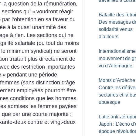
travailleurs corse
 la question de la rémunération,
 sections qui «
voudront réagir
Bataille des retrai
e par l’obtention en sa faveur du
Des messages d
tée à la quasi unanimité des
solidarité venus
gage à rien. Les sections qui ne
d’ailleurs
égalité salariale (ou tout du moins
 le minimum syndical) ne seront
Internationalisme
mouvement de g
on traitant plus directement de
vu d’Allemagne
vec des restriction importantes
e «
pendant une période
Monts d’Ardèche 
es femmes (sans distinction d’âge
Contre les dérive
ellement employées pourront être
sectaires et la ba
mes conditions que les hommes.
ubuesque
eules admises les femmes payées
 que par une courte majorité :
Lutte anti-aéropo
ixante-deux contre et vingt-deux
Japon : L’écho d
époque révolutio