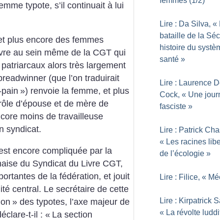
femmes (1/2)
mme typote, s’il continuait à lui
Lire : Da Silva, «
bataille de la Sé
 et plus encore des femmes
histoire du systè
ivre au sein même de la CGT qui
santé
»
patriarcaux alors très largement
eadwinner (que l’on traduirait
Lire : Laurence 
pain
») renvoie la femme, et plus
Cock, «
Une jour
rôle d’épouse et de mère de
fasciste
»
encore moins de travailleuse
n syndicat.
Lire : Patrick Cha
«
Les racines libe
est encore compliquée par la
de l’écologie
»
nnaise du Syndicat du Livre CGT,
portantes de la fédération, et jouit
Lire : Filice, «
Mé
té central. Le secrétaire de cette
Lire : Kirpatrick S
tion
» des typotes, l’axe majeur de
«
La révolte luddi
clare-t-il : «
La section