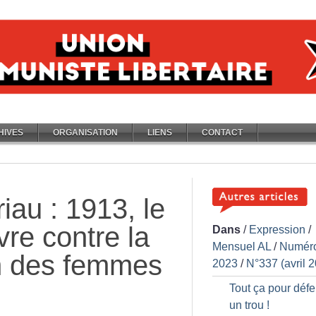
HIVES
ORGANISATION
LIENS
CONTACT
riau : 1913, le
vre contre la
Dans
/
Expression
/
Mensuel AL
/
Numér
on des femmes
2023
/
N°337 (avril 
Tout ça pour déf
un trou
!