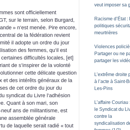
veut imposer sa g
emmes sont officiellement
Racisme d’État :
T, sur le terrain, selon Burgard,
politiques sécurit
gande
» n’est menée. Pire encore,
meurtrières
entral de la fédération revient
mité il adopte un ordre du jour
Violences policiè
lisation des femmes, qu’il est
Partager ou ne p
ertaines difficultés locales, [et]
partager les vidé
riant de s’inspirer de la volonté
solutionner cette délicate question
L’extrême droite
x et des intérêts généraux de la
à l’acte à Saint-B
ases de cet ordre du jour du
Les-Pins
du syndicat du Livre l’adhésion
L’affaire Couriau 
ée. Quant à son mari, son
le Syndicat du Li
-neuf ans de militantisme, est
contre la
d’une assemblée générale
syndicalisation d
tu de laquelle serait radié «
tout