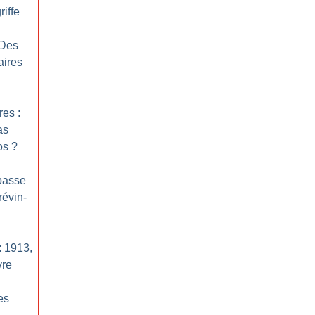
riffe
 Des
aires
res :
as
os
?
 passe
révin-
: 1913,
vre
es