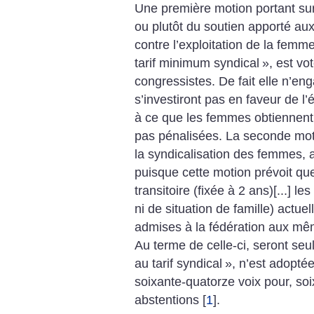
Une première motion portant sur
ou plutôt du soutien apporté aux
contre l’exploitation de la femm
tarif minimum syndical
», est vo
congressistes. De fait elle n’en
s’investiront pas en faveur de l’
à ce que les femmes obtiennent
pas pénalisées. La seconde moti
la syndicalisation des femmes, a
puisque cette motion prévoit qu
transitoire (fixée à 2 ans)[...] l
ni de situation de famille) actu
admises à la fédération aux mê
Au terme de celle-ci, seront s
au tarif syndical
», n’est adoptée
soixante-quatorze voix pour, so
abstentions
[
1
]
.