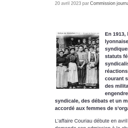
20 avril 2023 par
Commission journa
En 1913, 
lyonnaise
syndique
statuts f
syndicali
réactions.
courant s
des milit
engendrer
syndicale, des débats et un 
accordé aux femmes de s’org
L’affaire Couriau débute en av