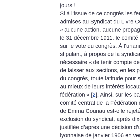
jours
!
Si à l’issue de ce congrès les f
admises au Syndicat du Livre CG
«
aucune action, aucune propa
le 31 décembre 1911, le comité c
sur le vote du congrès. À l’unani
stipulant, à propos de la syndica
nécessaire «
de tenir compte de c
de laisser aux sections, en les p
du congrès, toute latitude pour 
au mieux de leurs intérêts locau
fédération
»
[
2
]
.
Ainsi, sur les b
comité central de la Fédération 
de Emma Couriau est-elle rejet
exclusion du syndicat, après dix
justifiée d’après une décision 
lyonnaise de janvier 1906 en ver