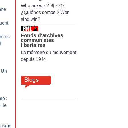
Who are we ? 의 소개
nne
¿Quiénes somos ? Wer
sind wir ?
uent
Fonds d’archives
ières
communistes
t
libertaires
La mémoire du mouvement
depuis 1944
: Un
re :
, le
scisme