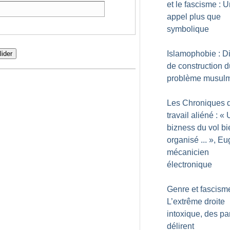
et le fascisme : 
appel plus que
symbolique
Islamophobie : D
lider
de construction d
problème musul
Les Chroniques 
travail aliéné : «
bizness du vol bi
organisé ...
», Eu
mécanicien
électronique
Genre et fascisme
L’extrême droite
intoxique, des pa
délirent