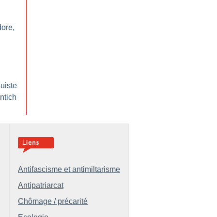
dore,
quiste
ntich
Antifascisme et antimiltarisme
Antipatriarcat
Chômage / précarité