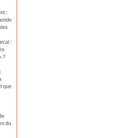
nt :
monde
oles
rcal :
es
»
?
:
a
rt que
de
rs du