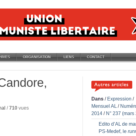
HIVES
ORGANISATION
LIENS
CONTACT
 Candore,
Dans
/
Expression
/
Mensuel AL
/
Numér
nal
/
710
vues
2014
/
N° 237 (mars
Edito d’AL de mar
PS-Medef, le
run