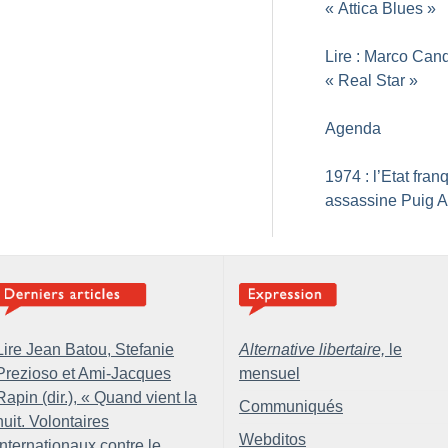
«
Attica Blues
»
Lire : Marco Can
«
Real Star
»
Agenda
1974 : l’Etat fran
assassine Puig A
Lire Jean Batou, Stefanie
Alternative libertaire,
le
Prezioso et Ami-Jacques
mensuel
Rapin (dir.), «
Quand vient la
Communiqués
nuit. Volontaires
Webditos
internationaux contre le