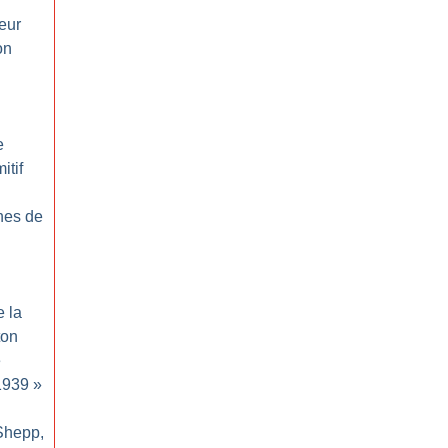
eur
on
e
tif
nes de
e la
ton
e
-1939
»
 Shepp,