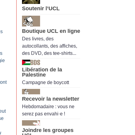
Soutenir l’UCL
Boutique UCL en ligne
es
Des livres, des
autocollants, des affiches,
des DVD, des tee-shirts...
as
gie
Libération de la
Palestine
ront
Campagne de boycott
Recevoir la newsletter
Hebdomadaire : vous ne
eut
serez pas envahi·e !
se
Joindre les groupes
u