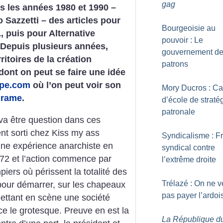
gag
s les années 1980 et 1990 –
Sazzetti – des articles pour
Bourgeoisie au
, puis pour Alternative
pouvoir : Le
. Depuis plusieurs années,
gouvernement d
itoires de la création
patrons
 dont on peut se faire une idée
pe.com
où l’on peut voir son
Mory Ducros : C
drame
.
d’école de straté
patronale
 va être question dans ces
ent sorti chez Kiss my ass
Syndicalisme : F
une expérience anarchiste en
syndical contre
072 et l’action commence par
l’extrême droite
iers où périssent la totalité des
Trélazé : On ne v
 pour démarrer, sur les chapeaux
pas payer l’ardoi
ettant en scène une société
ce le grotesque. Preuve en est la
La République d