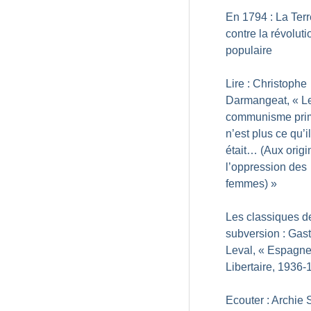
En 1794 : La Terr
contre la révoluti
populaire
Lire : Christophe
Darmangeat, «
L
communisme primi
n’est plus ce qu’il
était… (Aux origi
l’oppression des
femmes)
»
Les classiques d
subversion : Gas
Leval, «
Espagn
Libertaire, 1936
Ecouter : Archie