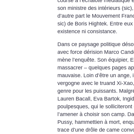
course à l’échalote médiatique e
son ministre des intérieurs (sic),
d’autre part le Mouvement Franc
sic) de Boris Hightek. Entre eux
existence ni consistance.
Dans ce paysage politique déso
avec force dérision Marco Cando
mène l’enquête. Son équipier, E
massacrer – quelques pages apr
mauvaise. Loin d’être un ange, il
vergogne avec le truand Xi-Xao,
genre pour les puissants. Malgré
Lauren Bacall, Eva Bartok, Ing
poulpesques, qui le solliciteront 
l’amener à choisir son camp. Dan
Pussy, hammettien à mort, enquêt
trace d’une drôle de came convoi