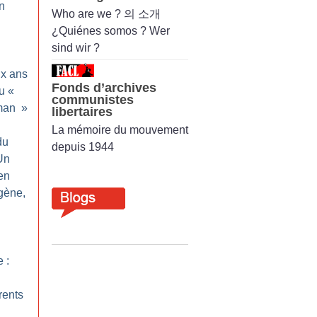
Un
Who are we ? 의 소개
¿Quiénes somos ? Wer
sind wir ?
ix ans
Fonds d’archives
u «
communistes
man
»
libertaires
La mémoire du mouvement
du
depuis 1944
Un
en
gène,
 :
rents