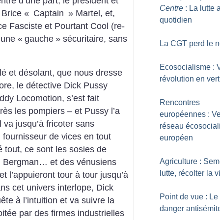
ntre d’une part, le président et
Centre
: La lutte 
 Brice «
Captain
» Martel, et,
quotidien
e Fasciste et Pourtant Cool (re-
 une «
gauche
» sécuritaire, sans
La CGT perd le n
Ecosocialisme : V
lé et désolant, que nous dresse
révolution en vert
re, le détective Dick Pussy
ddy Locomotion, s’est fait
Rencontres
ès les pompiers – et Pussy l’a
européennes : Ve
 va jusqu’à fricoter sans
réseau écosocial
 fournisseur de vices en tout
européen
 tout, ce sont les sosies de
Agriculture : Sem
id Bergman… et des vénusiens
lutte, récolter la v
et l’appuieront tour à tour jusqu’à
s cet univers interlope, Dick
Point de vue : Le
e à l’intuition et va suivre la
danger antisémit
tée par des firmes industrielles