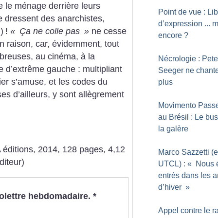
e le ménage derrière leurs
Point de vue : Lib
e dressent des anarchistes,
d’expression ... 
)
!
«
Ça ne colle pas
»
ne cesse
encore
?
n raison, car, évidemment, tout
mbreuses, au cinéma, à la
Nécrologie : Pete
ure d’extrême gauche : multipliant
Seeger ne chant
er s’amuse, et les codes du
plus
s d’ailleurs, y sont allègrement
Movimento Passe
au Brésil : Le bus
la galère
 éditions, 2014, 128 pages, 4,12
Marco Sazzetti (e
diteur)
UTCL) : «
Nous é
entrés dans les 
d’hiver
»
nfolettre hebdomadaire.
*
Appel contre le 