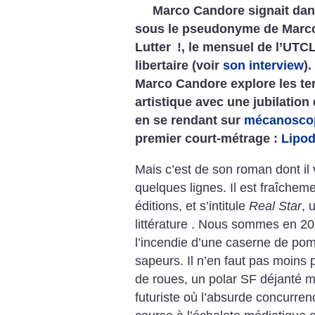
Marco Candore signait dan
sous le pseudonyme de Marco 
Lutter
!, le mensuel de l’UTCL
libertaire (voir
son interview
)
Marco Candore explore les terr
artistique avec une jubilation
en se rendant sur
mécanosco
premier court-métrage :
Lipo
Mais c’est de son roman dont il
quelques lignes. Il est fraîchem
éditions, et s’intitule
Real Star
, 
littérature . Nous sommes en 2
l’incendie d’une caserne de pomp
sapeurs. Il n’en faut pas moins
de roues, un polar SF déjanté m
futuriste où l’absurde concurren