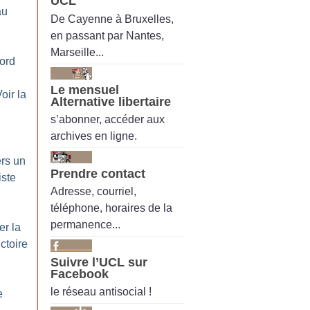
UCL
au
De Cayenne à Bruxelles,
en passant par Nantes,
Marseille...
ord
Le mensuel
oir la
Alternative libertaire
s’abonner, accéder aux
archives en ligne.
rs un
Prendre contact
iste
Adresse, courriel,
téléphone, horaires de la
permanence...
er la
ictoire
Suivre l’UCL sur
Facebook
le réseau antisocial !
e