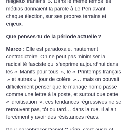
religieux iraniens
». Dans le même temps les
médias donnaient la parole à Le Pen avant
chaque élection, sur ses propres terrains et
enjeux.
Que penses-tu de la période actuelle
?
Marco :
Elle est paradoxale, hautement
contradictoire. On ne peut pas minimiser la
radicalité fasciste qui s’exprime aujourd’hui dans
les «
Manifs pour tous
», le «
Printemps français
» et autres «
jour de colère
»… mais on pouvait
difficilement penser que le mariage homo passe
comme une lettre à la poste, et surtout que cette
«
droitisation
», ces tendances régressives ne se
retrouvent pas, tôt ou tard… dans la rue. Il allait
forcément y avoir des résistances réacs.
Pour paraphraser Daniel Guérin, c’est aussi et