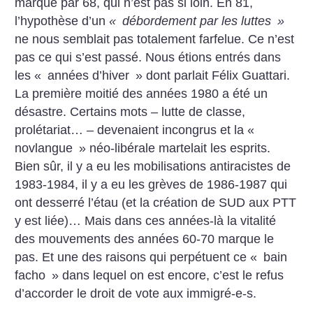
marqué par 68, qui n’est pas si loin. En 81,
l’hypothèse d’un
«
débordement par les luttes
»
ne nous semblait pas totalement farfelue. Ce n’est
pas ce qui s’est passé. Nous étions entrés dans
les «
années d’hiver
» dont parlait Félix Guattari.
La première moitié des années 1980 a été un
désastre. Certains mots – lutte de classe,
prolétariat… – devenaient incongrus et la «
novlangue
» néo-libérale martelait les esprits.
Bien sûr, il y a eu les mobilisations antiracistes de
1983-1984, il y a eu les grèves de 1986-1987 qui
ont desserré l’étau (et la création de SUD aux PTT
y est liée)… Mais dans ces années-là la vitalité
des mouvements des années 60-70 marque le
pas. Et une des raisons qui perpétuent ce «
bain
facho
» dans lequel on est encore, c’est le refus
d’accorder le droit de vote aux immigré-e-s.