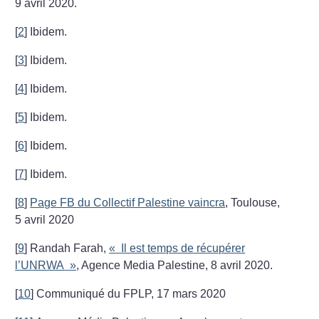
9 avril 2020.
[
2
]
Ibidem.
[
3
]
Ibidem.
[
4
]
Ibidem.
[
5
]
Ibidem.
[
6
]
Ibidem.
[
7
]
Ibidem.
[
8
]
Page FB du Collectif Palestine vaincra
, Toulouse,
5 avril 2020
[
9
]
Randah Farah,
«
Il est temps de récupérer
l’UNRWA
»
, Agence Media Palestine, 8 avril 2020.
[
10
]
Communiqué du FPLP, 17 mars 2020