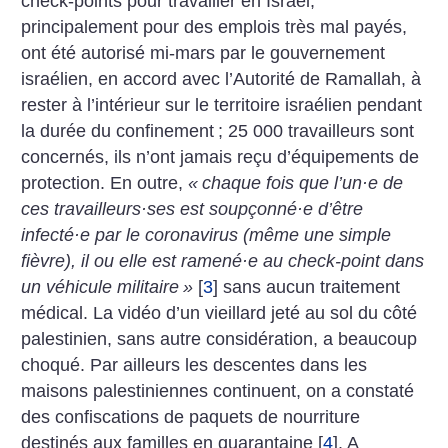
check-points pour travailler en Israël,
principalement pour des emplois très mal payés,
ont été autorisé mi-mars par le gouvernement
israélien, en accord avec l’Autorité de Ramallah, à
rester à l’intérieur sur le territoire israélien pendant
la durée du confinement
; 25 000 travailleurs sont
concernés, ils n’ont jamais reçu d’équipements de
protection. En outre,
«
chaque fois que l’un
·
e de
ces travailleurs
·
ses est soupçonné
·
e d’être
infecté
·
e par le coronavirus (même une simple
fièvre), il ou elle est ramené
·
e au check-point dans
un véhicule militaire
»
[
3
]
sans aucun traitement
médical. La vidéo d’un vieillard jeté au sol du côté
palestinien, sans autre considération, a beaucoup
choqué. Par ailleurs les descentes dans les
maisons palestiniennes continuent, on a constaté
des confiscations de paquets de nourriture
destinés aux familles en quarantaine
[
4
]
. A