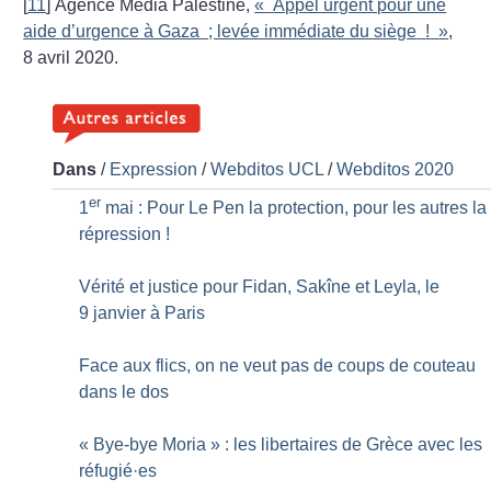
[
11
]
Agence Média Palestine,
«
Appel urgent pour une
aide d’urgence à Gaza
; levée immédiate du siège
!
»
,
8 avril 2020.
Dans
/
Expression
/
Webditos UCL
/
Webditos 2020
er
1
mai : Pour Le Pen la protection, pour les autres la
répression
!
Vérité et justice pour Fidan, Sakîne et Leyla, le
9 janvier à Paris
Face aux flics, on ne veut pas de coups de couteau
dans le dos
«
Bye-bye Moria
» : les libertaires de Grèce avec les
réfugié
·
es