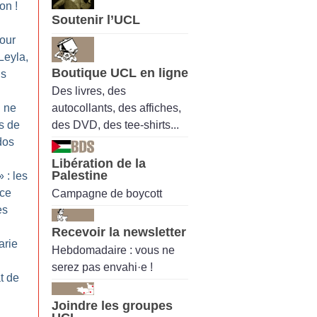
ion
!
Soutenir l’UCL
pour
Leyla,
Boutique UCL en ligne
is
Des livres, des
autocollants, des affiches,
n ne
des DVD, des tee-shirts...
s de
dos
Libération de la
Palestine
» : les
èce
Campagne de boycott
es
Recevoir la newsletter
arie
Hebdomadaire : vous ne
serez pas envahi·e !
t de
Joindre les groupes