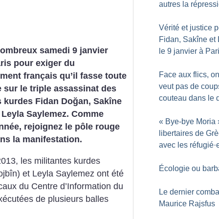
autres la répress
Vérité et justice 
Fidan, Sakîne et 
ombreux samedi 9 janvier
le 9 janvier à Par
ris pour exiger du
Face aux flics, o
ent français qu’il fasse toute
veut pas de coup
e sur le triple assassinat des
couteau dans le 
s kurdes Fidan Doğan, Sakîne
t Leyla Saylemez. Comme
«
Bye-bye Moria
née, rejoignez le pôle rouge
libertaires de Gr
ans la manifestation.
avec les réfugié
·
2013, les militantes kurdes
Écologie ou barb
jbîn) et Leyla Saylemez ont été
ocaux du Centre d’Information du
Le dernier comba
xécutées de plusieurs balles
Maurice Rajsfus