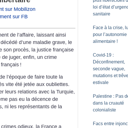
plus liberticides 
loi d’état d’urgen
t sur Mobilizon
sanitaire
ment sur FB
Face à la crise, l
nt de l’affaire, laissant ainsi
pour l’autonomie
alimentaire
!
t décédé d’une maladie grave, le
son procès, la justice française
Covid-19 :
de juger, enfin, un crime
Déconfinement,
 français
!
seconde vague,
mutations et trêv
 l’époque de faire toute la
estivale
s vite été jetée aux oubliettes.
 leurs relations avec la Turquie,
Palestine : Pas d
même pas eu la décence de
dans la cruauté
s, ni les représentants de la
colonialiste
Facs entre injonc
 crimes odieux, la France a