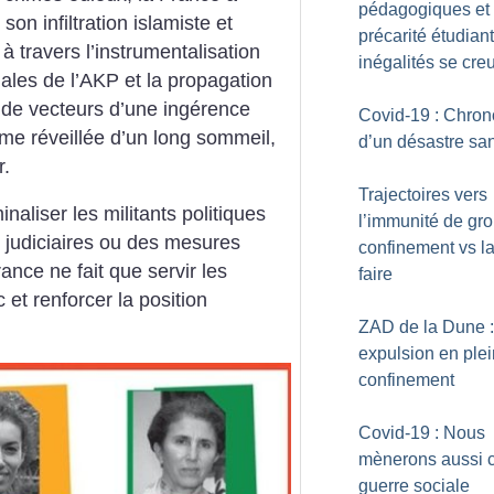
pédagogiques et
on infiltration islamiste et
précarité étudiant
, à travers l’instrumentalisation
inégalités se cre
iales de l’AKP et la propagation
t de vecteurs d’une ingérence
Covid-19 : Chron
e réveillée d’un long sommeil,
d’un désastre san
r.
Trajectoires vers
naliser les militants politiques
l’immunité de gro
s judiciaires ou des mesures
confinement vs la
ance ne fait que servir les
faire
 et renforcer la position
ZAD de la Dune :
expulsion en plei
confinement
Covid-19 : Nous
mènerons aussi c
guerre sociale