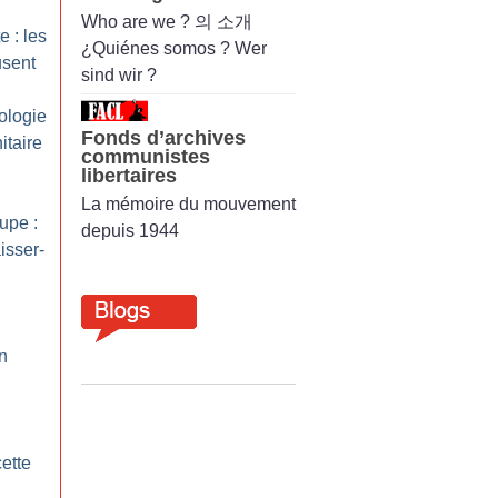
Who are we ? 의 소개
e : les
¿Quiénes somos ? Wer
usent
sind wir ?
ologie
Fonds d’archives
itaire
communistes
libertaires
La mémoire du mouvement
upe :
depuis 1944
isser-
n
ette