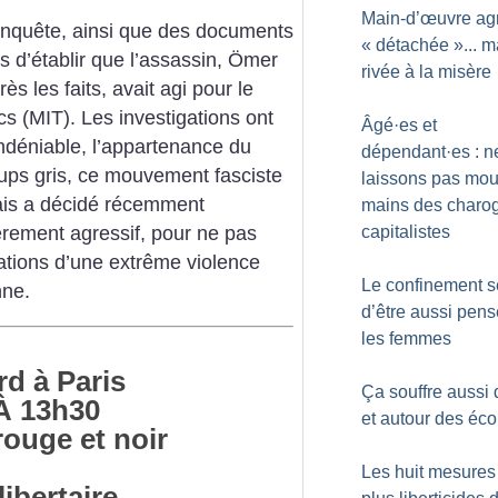
Main-d’œuvre agr
enquête, ainsi que des documents
«
détachée
»... m
is d’établir que l’assassin, Ömer
rivée à la misère
s les faits, avait agi pour le
s (MIT). Les investigations ont
Âgé
·
es et
indéniable, l’appartenance du
dépendant
·
es : n
ups gris, ce mouvement fasciste
laissons pas mou
ais a décidé récemment
mains des charo
capitalistes
ièrement agressif, pour ne pas
tations d’une extrême violence
Le confinement s
nne.
d’être aussi pens
les femmes
rd à Paris
Ça souffre aussi
À 13h30
et autour des éco
rouge et noir
Les huit mesures
ibertaire