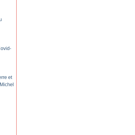
u
Covid-
rre et
 Michel