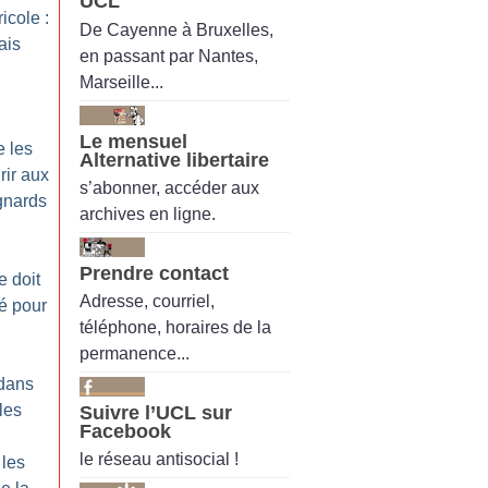
UCL
icole :
De Cayenne à Bruxelles,
ais
en passant par Nantes,
Marseille...
Le mensuel
e les
Alternative libertaire
rir aux
s’abonner, accéder aux
gnards
archives en ligne.
Prendre contact
e doit
Adresse, courriel,
é pour
téléphone, horaires de la
permanence...
 dans
les
Suivre l’UCL sur
Facebook
le réseau antisocial !
 les