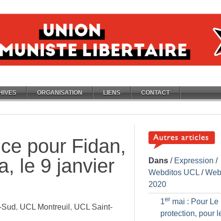
HIVES
ORGANISATION
LIENS
CONTACT
tice pour Fidan,
, le 9 janvier
Dans
/
Expression
/
Webditos UCL
/
Web
2020
er
1
mai : Pour Le
-Sud
,
UCL Montreuil
,
UCL Saint-
protection, pour l