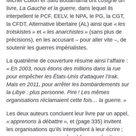
Michel Collon et Saïd Bouamama ont cosigné un
livre,
La Gauche et la guerre,
dans lequel ils
interpellent le PCF, EELV, le NPA, le PG, la CGT,
la CFDT, Alternative libertaire (AL) ainsi que
«
les
trotskistes
»
et
«
les anarchistes
»
(sans plus de
précisions), en les accusant – pour aller vite –, de
soutenir les guerres impérialistes.
La quatrième de couverture résume ainsi l’affaire :
«
En 2003, nous étions des millions dans la rue
pour empêcher les États-Unis d’attaquer l’Irak.
Mais en 2011, pour arrêter les bombardements sur
la Libye : plus personne. Pire
! Les mêmes
organisations réclamaient cette fois… la guerre.
»
Les deux auteurs concluent leur livre par un appel,
«
apprenons à débattre
»,
et (page 335) invitent
les organisations qu’ils interpellent à leur écrire
;