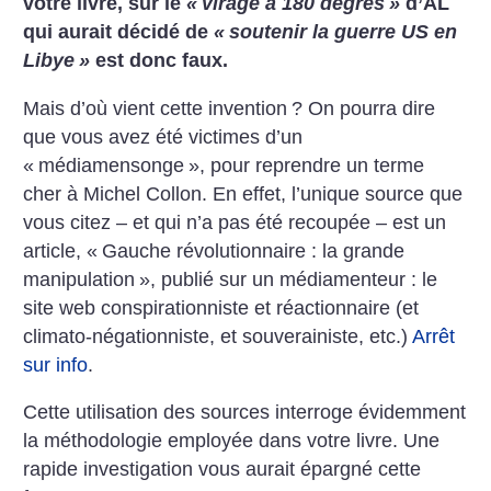
votre livre, sur le
«
virage à 180 degrés
»
d’AL
qui aurait décidé de
«
soutenir la guerre US en
Libye
»
est donc faux.
Mais d’où vient cette invention
? On pourra dire
que vous avez été victimes d’un
«
médiamensonge
», pour reprendre un terme
cher à Michel Collon. En effet, l’unique source que
vous citez – et qui n’a pas été recoupée – est un
article, «
Gauche révolutionnaire : la grande
manipulation
», publié sur un médiamenteur : le
site web conspirationniste et réactionnaire (et
climato-négationniste, et souverainiste, etc.)
Arrêt
sur info
.
Cette utilisation des sources interroge évidemment
la méthodologie employée dans votre livre. Une
rapide investigation vous aurait épargné cette