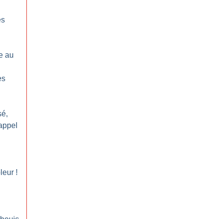
es
e au
es
sé,
’appel
leur
!