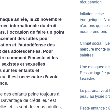
récupération
Inflation, crise
aque année, le 20 novembre
énergétique : No
urnée internationale du droit
n’aurons que ce 
nous prendrons
ts, l’occasion de faire un point
ncement des luttes pour
Climat social : Le
ation et l’autodéfense des
mercure monte po
t des adolescent
·
es. Pour
salaires
re comment l’inceste et les
 sexistes et sexuelles
Une mosquée de
sur les enfants et
Pessac taguée pa
eu, il est nécessaire d’avoir
fascistes
ance.
Le patronat veut f
le des enfants peine toujours à
peau au lycée pr
 Davantage de crédit leur est
les et ils sont devenus adultes,
Petite enfance : 