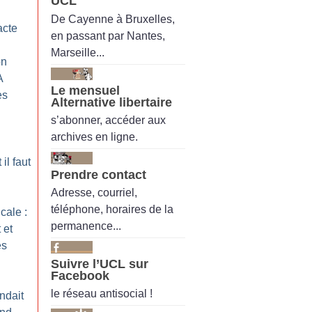
UCL
De Cayenne à Bruxelles,
acte
en passant par Nantes,
Marseille...
on
A
Le mensuel
es
Alternative libertaire
s’abonner, accéder aux
archives en ligne.
il faut
Prendre contact
Adresse, courriel,
téléphone, horaires de la
cale :
permanence...
 et
es
Suivre l’UCL sur
Facebook
le réseau antisocial !
ndait