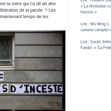
Lire : Frédéric D
est ta mère qui t’a dit de dire
«
La révolution 
libération de la parole
? Les
horizon
»
st maintenant temps de les
Lire : Wu Ming 1,
comme complot
Lire : Sarah Jolli
Fardel, «
Sa Préf