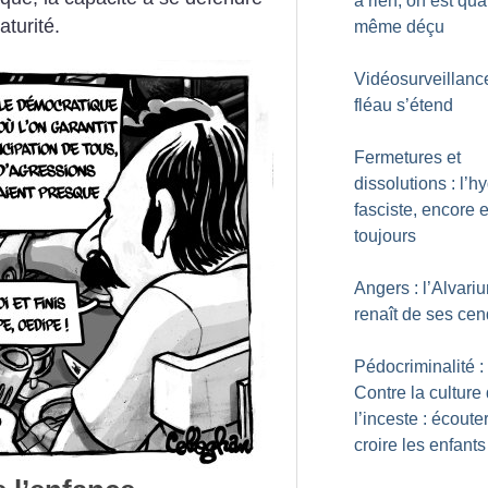
à rien, on est qu
aturité.
même déçu
Vidéosurveillance
fléau s’étend
Fermetures et
dissolutions : l’h
fasciste, encore e
toujours
Angers : l’Alvari
renaît de ses ce
Pédocriminalité :
Contre la culture
l’inceste : écouter
croire les enfants