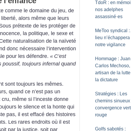
e l’enfance
TdoR : en mémoi
nos adelphes
uite comme le domaine du jeu, de
assassiné
·
es
 liberté, alors même que leurs
 Sous prétexte de les protéger de
MeToo syndical :
nnocence, la politique, le sexe et
lieu n’échappera
Cette naturalisation de la naïveté
notre vigilance
end donc nécessaire l’intervention
cale pour les défendre.
«
C’est
Hommage : Juan
s poussif, toujours infernal quand
Carlos Mechoso,
artisan de la lutt
la dictature
ent sont toujours les mêmes.
urs, quand ce n’est pas un
Stratégies : Les
t cru, même si l’inceste donne
chemins sinueux
ujours le silence et la honte qui
convergence vert
e pas, il est effacé des histoires
rouge
nts. Les rares endroits où il est
Golfs sabotés :
it par la justice, soit par