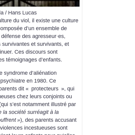
a / Hans Lucas
ture du viol, il existe une culture
t composée d’un ensemble de
e défense des agresseur
·
es,
s survivantes et survivants, et
inuer. Ces discours sont
les témoignages d’enfants.
e syndrome d’aliénation
 psychiatre en 1980. Ce
parents dit «
protecteurs
», qui
euses chez leurs conjoints ou
(qui s’est notamment illustré par
 la société surréagit à la
uffrent
»
), des parents accusant
 violences incestueuses sont