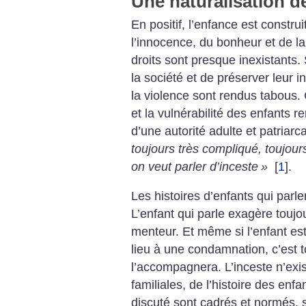
Une naturalisation d
En positif, l’enfance est constr
l’innocence, du bonheur et de la
droits sont presque inexistants.
la société et de préserver leur i
la violence sont rendus tabous. 
et la vulnérabilité des enfants r
d’une autorité adulte et patriar
toujours très compliqué, toujour
on veut parler d’inceste
»
[
1
]
.
Les histoires d’enfants qui parl
L’enfant qui parle exagère toujo
menteur. Et même si l’enfant es
lieu à une condamnation, c’est to
l’accompagnera. L’inceste n’exist
familiales, de l’histoire des enfa
discuté sont cadrés et normés, so