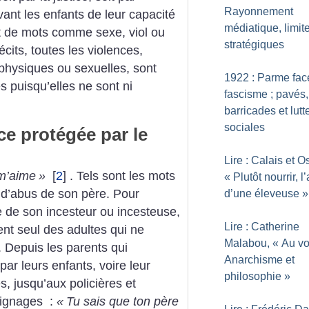
Rayonnement
ivant les enfants de leur capacité
médiatique, limit
nt de mots comme sexe, viol ou
stratégiques
écits, toutes les violences,
 physiques ou sexuelles, sont
1922 : Parme fac
 puisqu’elles ne sont ni
fascisme
; pavés,
barricades et lutt
sociales
ce protégée par le
Lire : Calais et O
 m’aime
»
[
2
]
. Tels sont les mots
«
Plutôt nourrir, l
e d’abus de son père. Pour
d’une éleveuse
»
e de son incesteur ou incesteuse,
Lire : Catherine
ent seul des adultes qui ne
Malabou, «
Au vo
. Depuis les parents qui
Anarchisme et
par leurs enfants, voire leur
philosophie
»
s, jusqu’aux policières et
moignages :
«
Tu sais que ton père