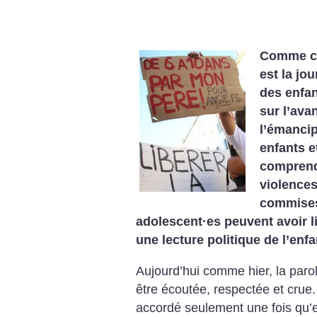
Comme ch
est la jo
des enfan
sur l’ava
l’émancip
enfants e
comprend
violences
commises 
adolescent
·
es peuvent avoir li
une lecture politique de l’enf
Aujourd’hui comme hier, la paro
être écoutée, respectée et crue.
accordé seulement une fois qu’el