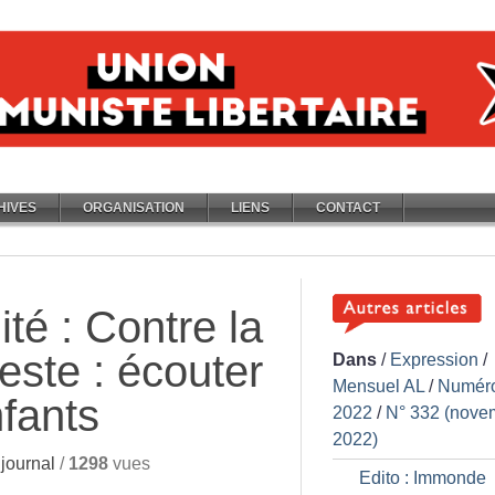
HIVES
ORGANISATION
LIENS
CONTACT
té : Contre la
ceste : écouter
Dans
/
Expression
/
Mensuel AL
/
Numér
nfants
2022
/
N° 332 (nove
2022)
journal
/
1298
vues
Edito : Immonde