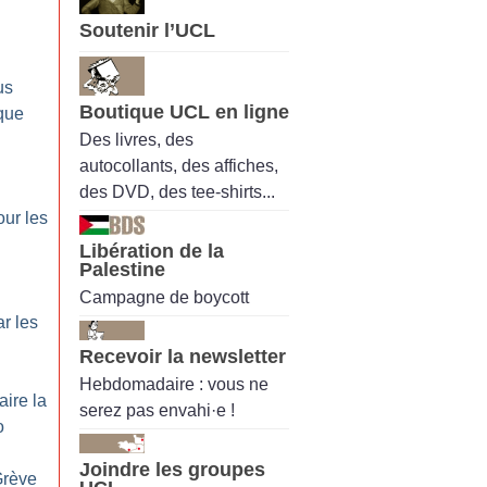
Soutenir l’UCL
us
Boutique UCL en ligne
que
Des livres, des
autocollants, des affiches,
des DVD, des tee-shirts...
ur les
Libération de la
Palestine
Campagne de boycott
r les
Recevoir la newsletter
Hebdomadaire : vous ne
aire la
serez pas envahi·e !
o
Joindre les groupes
Grève