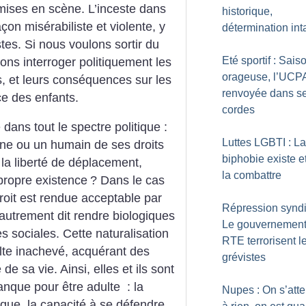
mises en scène. L’inceste dans
historique,
çon misérabiliste et violente, y
détermination int
tes. Si nous voulons sortir du
Eté sportif : Sais
vons interroger politiquement les
orageuse, l’UCP
s, et leurs conséquences sur les
renvoyée dans s
ce des enfants.
cordes
dans tout le spectre politique :
Luttes LGBTI : La
une ou un humain de ses droits
biphobie existe et 
la liberté de déplacement,
la combattre
propre existence
? Dans le cas
droit est rendue acceptable par
Répression syndi
 autrement dit rendre biologiques
Le gouvernement
s sociales. Cette naturalisation
RTE terrorisent l
lte inachevé, acquérant des
grévistes
 sa vie. Ainsi, elles et ils sont
manque pour être adulte : la
Nupes : On s’atte
itique, la capacité à se défendre