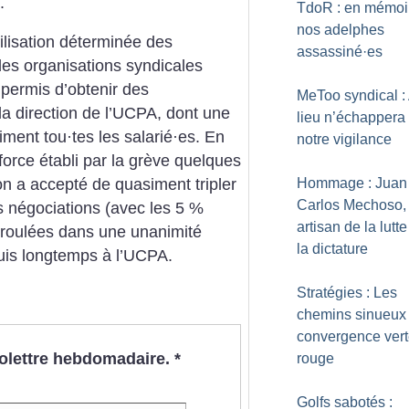
.
TdoR : en mémoi
nos adelphes
ilisation déterminée des
assassiné
·
es
 des organisations syndicales
permis d’obtenir des
MeToo syndical :
a direction de l’UCPA, dont une
lieu n’échappera
iment tou
·
tes les salarié
·
es. En
notre vigilance
force établi par la grève quelques
Hommage : Juan
on a accepté de quasiment tripler
Carlos Mechoso,
s négociations (avec les 5 %
artisan de la lutt
déroulées dans une unanimité
la dictature
puis longtemps à l’UCPA.
Stratégies : Les
chemins sinueux
convergence vert
nfolettre hebdomadaire.
*
rouge
Golfs sabotés :