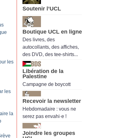
Soutenir l’UCL
us
Boutique UCL en ligne
que
Des livres, des
autocollants, des affiches,
des DVD, des tee-shirts...
ur les
Libération de la
Palestine
Campagne de boycott
r les
Recevoir la newsletter
Hebdomadaire : vous ne
aire la
serez pas envahi·e !
o
Joindre les groupes
Grève