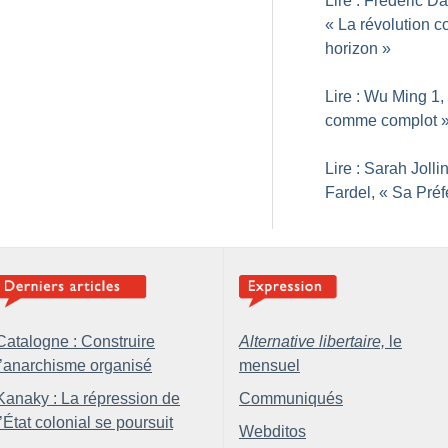
Lire : Frédéric D
«
La révolution 
horizon
»
Lire : Wu Ming 1,
comme complot
Lire : Sarah Jolli
Fardel, «
Sa Préf
Catalogne : Construire
Alternative libertaire,
le
l’anarchisme organisé
mensuel
Kanaky : La répression de
Communiqués
l’État colonial se poursuit
Webditos