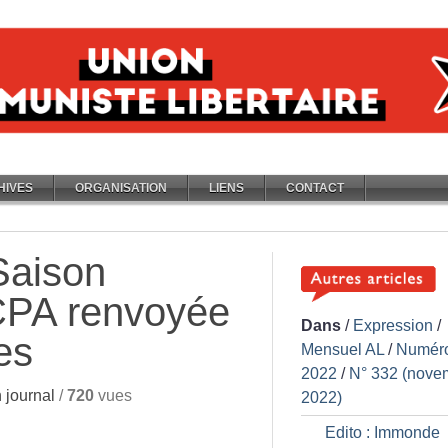
HIVES
ORGANISATION
LIENS
CONTACT
 Saison
CPA renvoyée
Dans
/
Expression
/
es
Mensuel AL
/
Numér
2022
/
N° 332 (nove
journal
/
720
vues
2022)
Edito : Immonde