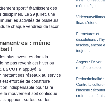
à rien, on est qu
même déçu
drement sportif établissent des
 disciplines. Le 29 juillet, une
Vidéosurveillance
nnuler les activités de plusieurs
fléau s’étend
onduite chaque vendredi de façon
Fermetures et
dissolutions : l’h
rmanent
·
es : même
fasciste, encore e
bat
!
toujours
les plus investi
·
es dans la
Angers : l’Alvari
e ne pas revenir cet hiver ou
renaît de ses ce
it. La CGT a appuyé la
en mettant ses réseaux au service
Pédocriminalité :
 s’est efforcée de construire
Contre la culture
ition indispensable pour faire
l’inceste : écouter
ue le mouvement soit confisqué
croire les enfants
ui s’appuient surtout sur les