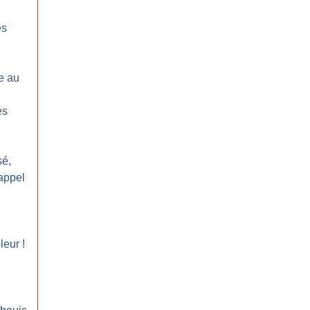
es
e au
es
sé,
’appel
leur
!