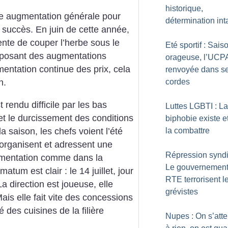
historique,
 augmentation générale pour
détermination int
ns succès. En juin de cette année,
ente de couper l’herbe sous le
Eté sportif : Sais
posant des augmentations
orageuse, l’UCP
entation continue des prix, cela
renvoyée dans s
cordes
n.
 rendu difficile par les bas
Luttes LGBTI : La
 et le durcissement des conditions
biphobie existe et 
 saison, les chefs voient l’été
la combattre
’organisent et adressent une
Répression syndi
augmentation comme dans la
Le gouvernement
timatum est clair : le 14 juillet, jour
RTE terrorisent l
a direction est joueuse, elle
grévistes
ais elle fait vite des concessions
té des cuisines de la filière
Nupes : On s’atte