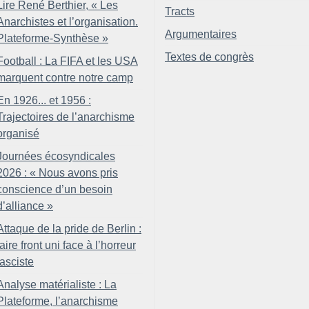
Lire René Berthier, «
Les
Tracts
Anarchistes et l’organisation.
Argumentaires
Plateforme-Synthèse
»
Textes de congrès
Football : La FIFA et les USA
marquent contre notre camp
En 1926... et 1956 :
Trajectoires de l’anarchisme
organisé
Journées écosyndicales
2026 : «
Nous avons pris
conscience d’un besoin
d’alliance
»
Attaque de la pride de Berlin :
faire front uni face à l’horreur
fasciste
Analyse matérialiste : La
Plateforme, l’anarchisme