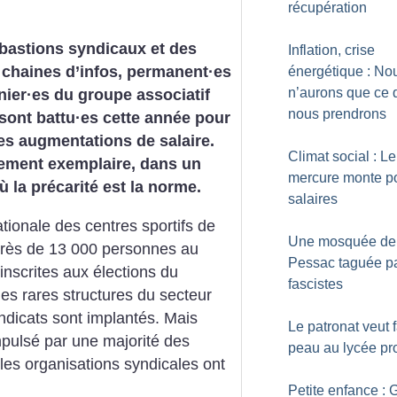
récupération
bastions syndicaux et des
Inflation, crise
 chaines d’infos, permanent
·
es
énergétique : No
n’aurons que ce 
nier
·
es du groupe associatif
nous prendrons
sont battu
·
es cette année pour
es augmentations de salaire.
Climat social : Le
ment exemplaire, dans un
mercure monte po
ù la précarité est la norme.
salaires
tionale des centres sportifs de
Une mosquée de
 près de 13 000 personnes au
Pessac taguée pa
inscrites aux élections du
fascistes
es rares structures du secteur
ndicats sont implantés. Mais
Le patronat veut f
mpulsé par une majorité des
peau au lycée pr
, les organisations syndicales ont
Petite enfance : 