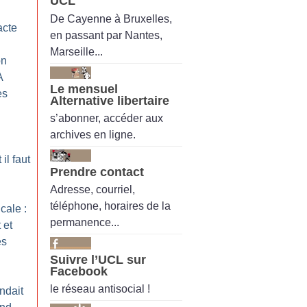
UCL
De Cayenne à Bruxelles,
acte
en passant par Nantes,
Marseille...
on
A
Le mensuel
es
Alternative libertaire
s’abonner, accéder aux
archives en ligne.
il faut
Prendre contact
Adresse, courriel,
téléphone, horaires de la
cale :
permanence...
 et
es
Suivre l’UCL sur
Facebook
le réseau antisocial !
ndait