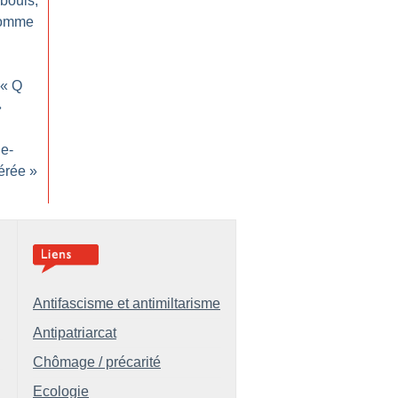
abouis,
comme
 «
Q
»
ne-
érée
»
Antifascisme et antimiltarisme
Antipatriarcat
Chômage / précarité
Ecologie