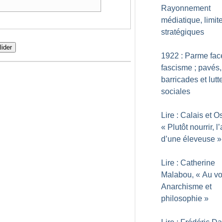
Rayonnement
médiatique, limit
stratégiques
lider
1922 : Parme fac
fascisme
; pavés,
barricades et lutt
sociales
Lire : Calais et O
«
Plutôt nourrir, l
d’une éleveuse
»
Lire : Catherine
Malabou, «
Au vo
Anarchisme et
philosophie
»