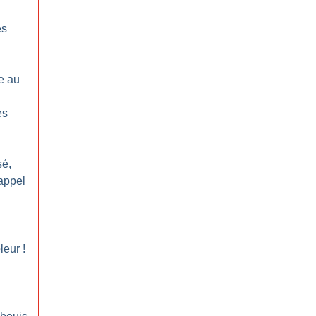
es
e au
es
sé,
’appel
leur
!