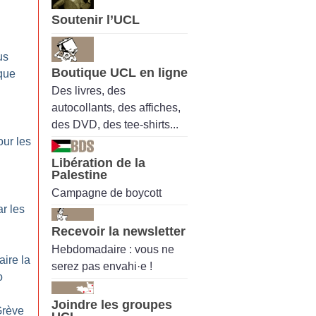
Soutenir l’UCL
us
Boutique UCL en ligne
que
Des livres, des
autocollants, des affiches,
des DVD, des tee-shirts...
ur les
Libération de la
Palestine
Campagne de boycott
r les
Recevoir la newsletter
Hebdomadaire : vous ne
aire la
serez pas envahi·e !
o
Joindre les groupes
Grève