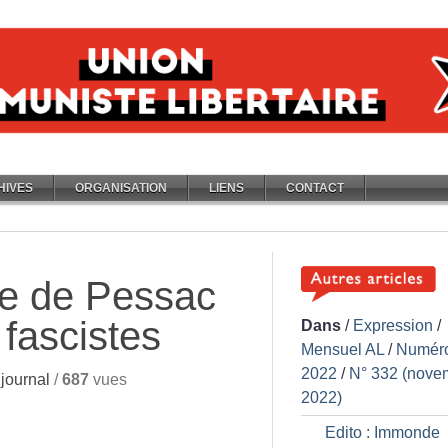
HIVES
ORGANISATION
LIENS
CONTACT
e de Pessac
 fascistes
Dans
/
Expression
/
Mensuel AL
/
Numér
2022
/
N° 332 (nove
journal
/
687
vues
2022)
Edito : Immonde