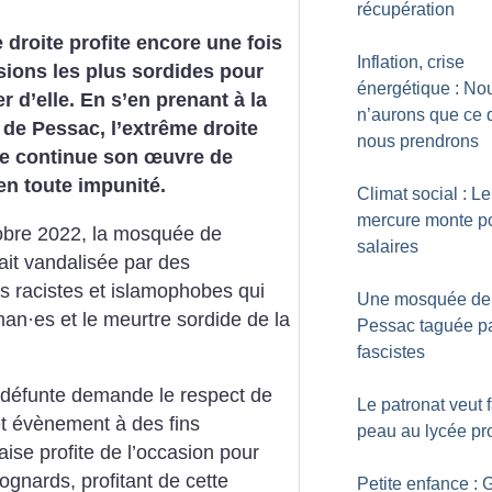
récupération
 droite profite encore une fois
Inflation, crise
ions les plus sordides pour
énergétique : No
er d’elle. En s’en prenant à la
n’aurons que ce 
de Pessac, l’extrême droite
nous prendrons
se continue son œuvre de
en toute impunité.
Climat social : Le
mercure monte po
obre 2022, la mosquée de
salaires
ait vandalisée par des
ns racistes et islamophobes qui
Une mosquée de
lman
·
es et le meurtre sordide de la
Pessac taguée pa
fascistes
a défunte demande le respect de
Le patronat veut f
cet évènement à des fins
peau au lycée pr
çaise profite de l’occasion pour
rognards, profitant de cette
Petite enfance : 