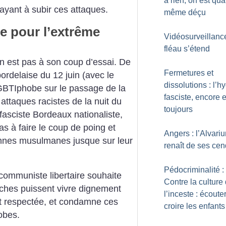
à rien, on est qu
yant à subir ces attaques.
même déçu
e pour l’extrême
Vidéosurveillance
fléau s’étend
en est pas à son coup d’essai. De
Fermetures et
bordelaise du 12 juin (avec le
dissolutions : l’h
GBTIphobe sur le passage de la
fasciste, encore e
 attaques racistes de la nuit du
toujours
fasciste Bordeaux nationaliste,
s à faire le coup de poing et
Angers : l’Alvari
onnes musulmanes jusque sur leur
renaît de ses ce
Pédocriminalité :
communiste libertaire souhaite
Contre la culture
oches puissent vivre dignement
l’inceste : écouter
oit respectée, et condamne ces
croire les enfants
obes.