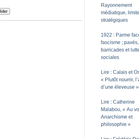
Rayonnement
lider
médiatique, limit
stratégiques
1922 : Parme fac
fascisme
; pavés,
barricades et lutt
sociales
Lire : Calais et O
«
Plutôt nourrir, l
d’une éleveuse
»
Lire : Catherine
Malabou, «
Au vo
Anarchisme et
philosophie
»