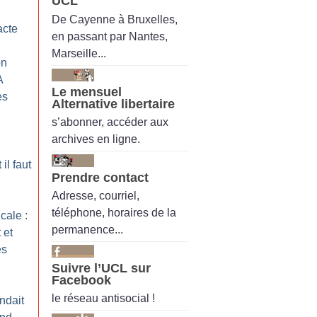
UCL
De Cayenne à Bruxelles,
acte
en passant par Nantes,
Marseille...
on
A
Le mensuel
es
Alternative libertaire
s’abonner, accéder aux
archives en ligne.
il faut
Prendre contact
Adresse, courriel,
téléphone, horaires de la
cale :
permanence...
 et
es
Suivre l’UCL sur
Facebook
le réseau antisocial !
ndait