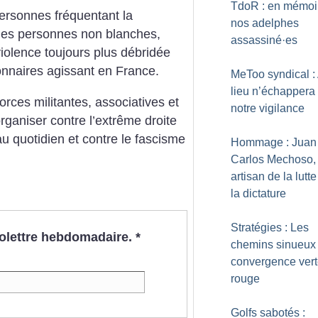
TdoR : en mémoi
personnes fréquentant la
nos adelphes
des personnes non blanches,
assassiné
·
es
iolence toujours plus débridée
onnaires agissant en France.
MeToo syndical :
lieu n’échappera
rces militantes, associatives et
notre vigilance
rganiser contre l’extrême droite
u quotidien et contre le fascisme
Hommage : Juan
Carlos Mechoso,
artisan de la lutt
la dictature
Stratégies : Les
nfolettre hebdomadaire.
*
chemins sinueux
convergence vert
rouge
Golfs sabotés :