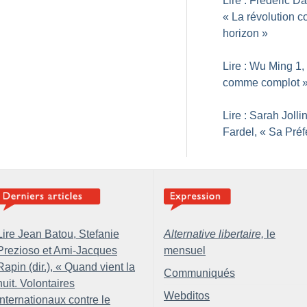
Lire : Frédéric D
«
La révolution 
horizon
»
Lire : Wu Ming 1,
comme complot
Lire : Sarah Jolli
Fardel, «
Sa Préf
Lire Jean Batou, Stefanie
Alternative libertaire,
le
Prezioso et Ami-Jacques
mensuel
Rapin (dir.), «
Quand vient la
Communiqués
nuit. Volontaires
Webditos
internationaux contre le