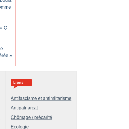
abouis,
comme
 «
Q
»
ne-
érée
»
Antifascisme et antimiltarisme
Antipatriarcat
Chômage / précarité
Ecologie