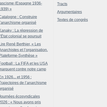
fascisme (Espagne 1936-
Tracts
1939)
»
Argumentaires
Catalogne : Construire
Textes de congrès
l’anarchisme organisé
Kanaky : La répression de
l’État colonial se poursuit
Lire René Berthier, «
Les
Anarchistes et l’organisation.
Plateforme-Synthèse
»
Football : La FIFA et les USA
marquent contre notre camp
En 1926... et 1956 :
Trajectoires de l’anarchisme
organisé
Journées écosyndicales
2026 : «
Nous avons pris