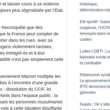
r et laisser cours à sa violence
historique,
détermination int
jours plus stigmatisée par l’État,
Eté sportif : Sais
de Reconquête que des
orageuse, l’UCP
que la France peut compter de
renvoyée dans s
cordes
erler dans les rues, avec sa
logans violemment racistes,
Luttes LGBTI : La
nes immigré
·
es et à leur
biphobie existe et 
bilité n’est pas simplement celle
la combattre
Répression syndi
vernement Macron multiplie les
Le gouvernement
obes à l’encontre d’une grande
RTE terrorisent l
 : dissolution du CCIF, loi
grévistes
rkinis dans l’espace public
; la
visant les personnes musulmanes
Nupes : On s’atte
 voie à cette situation étouffante