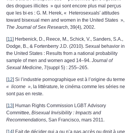
des drogues illicites
» qui sont encore plus mal perçus
que les bi·es : G. M. Herek, «
Heterosexuals’ attitudes
toward bisexual men and women in the United States
»,
The Journal of Sex Research
, 39(4), 2002.
[
11
]
Herbenick, D., Reece, M., Schick, V., Sanders, S.A.,
Dodge, B., & Fortenberry J.D. (2010). Sexual behavior in
the United States : Results from a national probability
sample of men and women aged 14–94.
Journal of
Sexual Medicine
, 7(suppl 5) : 255–265.
[
12
]
Si l’industrie pornographique est à l’origine du terme
«
licorne
»
, la littérature, le cinéma comme les séries ne
sont pas en reste.
[
13
]
Human Rights Commission LGBT Advisory
Committee,
Bisexual Invisibility : Impacts and
Recommendations
, San Francisco, mars 2011.
[
14
]
Fait de décider qui a ou n’a pas accès ou droit à une