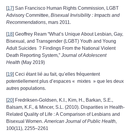
[
17
]
San Francisco Human Rights Commission, LGBT
Advisory Committee,
Bisexual Invisibility : Impacts and
Recommendations
, mars 2011.
[
18
]
Geoffrey Ream “What’s Unique About Lesbian, Gay,
Bisexual, and Transgender (LGBT) Youth and Young
Adult Suicides
? Findings From the National Violent
Death Reporting System,”
Journal of Adolescent
Health
(May 2019)
[
19
]
Ceci étant lié au fait, qu’elles fréquentent
potentiellement plus d’espaces «
mixtes
» que les deux
autres populations.
[
20
]
Fredriksen-Goldsen, K.I., Kim, H., Barkan, S.E.,
Balsam, K.F., & Mincer, S.L. (2010). Disparities in Health-
Related Quality of Life : A Comparison of Lesbians and
Bisexual Women.
American Journal of Public Health
,
100(11), 2255–2261