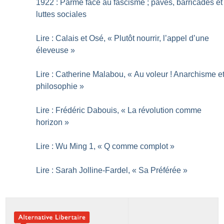
1922 : Parme face au fascisme
; pavés, barricades et
luttes sociales
Lire : Calais et Osé, «
Plutôt nourrir, l’appel d’une
éleveuse
»
Lire : Catherine Malabou, «
Au voleur
! Anarchisme e
philosophie
»
Lire : Frédéric Dabouis, «
La révolution comme
horizon
»
Lire : Wu Ming 1, «
Q comme complot
»
Lire : Sarah Jolline-Fardel, «
Sa Préférée
»