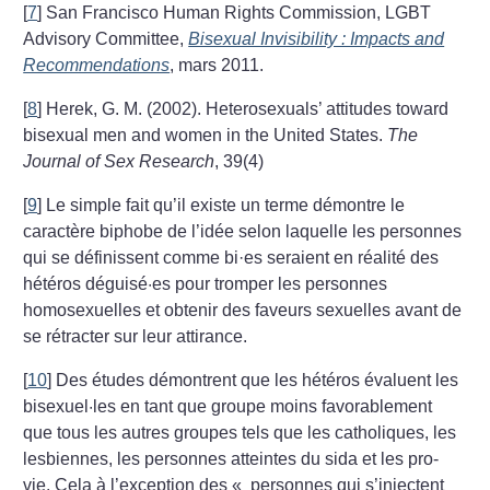
[
7
]
San Francisco Human Rights Commission, LGBT
Advisory Committee,
Bisexual Invisibility : Impacts and
Recommendations
, mars 2011.
[
8
]
Herek, G. M. (2002). Heterosexuals’ attitudes toward
bisexual men and women in the United States.
The
Journal of Sex Research
, 39(4)
[
9
]
Le simple fait qu’il existe un terme démontre le
caractère biphobe de l’idée selon laquelle les personnes
qui se définissent comme bi
·
es seraient en réalité des
hétéros déguisé·es pour tromper les personnes
homosexuelles et obtenir des faveurs sexuelles avant de
se rétracter sur leur attirance.
[
10
]
Des études démontrent que les hétéros évaluent les
bisexuel·les en tant que groupe moins favorablement
que tous les autres groupes tels que les catholiques, les
lesbiennes, les personnes atteintes du sida et les pro-
vie. Cela à l’exception des «
personnes qui s’injectent