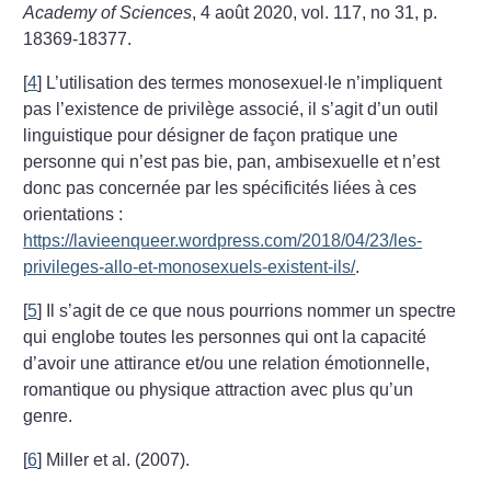
Academy of Sciences
, 4 août 2020, vol. 117, no 31, p.
18369‑18377.
[
4
]
L’utilisation des termes monosexuel·le n’impliquent
pas l’existence de privilège associé, il s’agit d’un outil
linguistique pour désigner de façon pratique une
personne qui n’est pas bie, pan, ambisexuelle et n’est
donc pas concernée par les spécificités liées à ces
orientations :
https://lavieenqueer.wordpress.com/2018/04/23/les-
privileges-allo-et-monosexuels-existent-ils/
.
[
5
]
Il s’agit de ce que nous pourrions nommer un spectre
qui englobe toutes les personnes qui ont la capacité
d’avoir une attirance et/ou une relation émotionnelle,
romantique ou physique attraction avec plus qu’un
genre.
[
6
]
Miller et al. (2007).