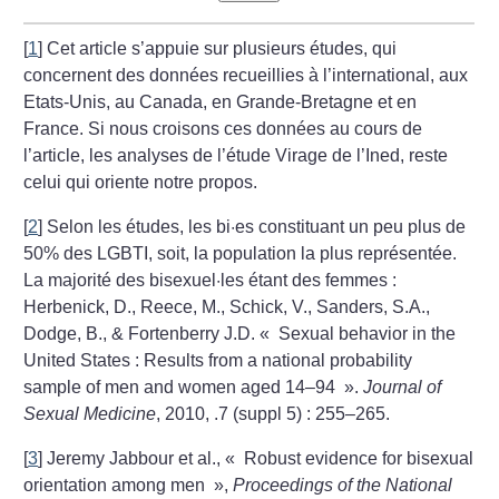
[
1
]
Cet article s’appuie sur plusieurs études, qui
concernent des données recueillies à l’international, aux
Etats-Unis, au Canada, en Grande-Bretagne et en
France. Si nous croisons ces données au cours de
l’article, les analyses de l’étude Virage de l’Ined, reste
celui qui oriente notre propos.
[
2
]
Selon les études, les bi·es constituant un peu plus de
50% des LGBTI, soit, la population la plus représentée.
La majorité des bisexuel·les étant des femmes :
Herbenick, D., Reece, M., Schick, V., Sanders, S.A.,
Dodge, B., & Fortenberry J.D. «
Sexual behavior in the
United States : Results from a national probability
sample of men and women aged 14–94
».
Journal of
Sexual Medicine
, 2010, .7 (suppl 5) : 255–265.
[
3
]
Jeremy Jabbour et al., «
Robust evidence for bisexual
orientation among men
»,
Proceedings of the National